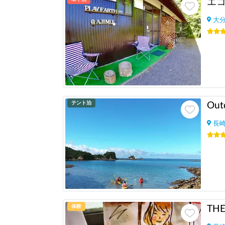
大
テント泊
Out
長
体験