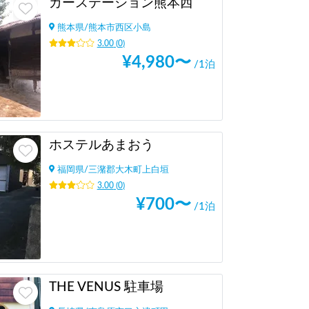
カーステーション熊本西
熊本県
/
熊本市西区小島
3.00
(
0
)
¥
4,980
〜
/1泊
ホステルあまおう
福岡県
/
三潴郡大木町上白垣
3.00
(
0
)
¥
700
〜
/1泊
THE VENUS 駐車場