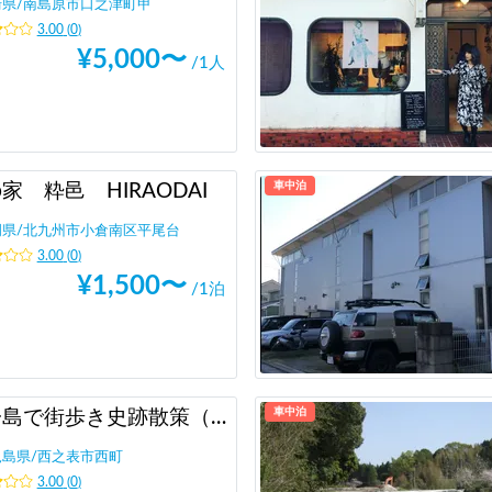
崎県
/
南島原市口之津町甲
3.00
(
0
)
¥
5,000
〜
/1人
車中泊
家 粋邑 HIRAODAI
岡県
/
北九州市小倉南区平尾台
3.00
(
0
)
¥
1,500
〜
/1泊
車中泊
種子島で街歩き史跡散策（鉄砲伝来のドラマを巡る）
児島県
/
西之表市西町
3.00
(
0
)