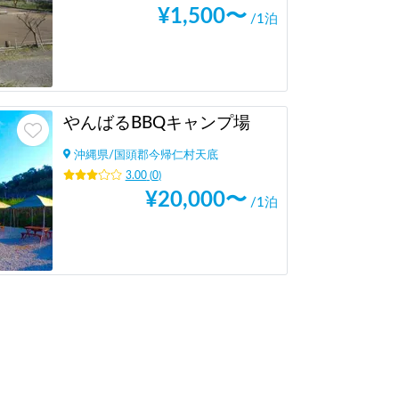
¥
1,500
〜
/1泊
やんばるBBQキャンプ場
沖縄県
/
国頭郡今帰仁村天底
3.00
(
0
)
¥
20,000
〜
/1泊