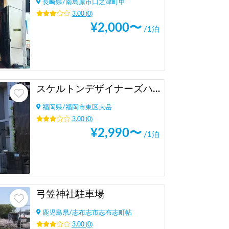
長崎県
/
南島原市口之津町甲
3.00
(
0
)
¥
2,000
〜
/1泊
スケルトンデザイナーズハウス大岳 駐車場
福岡県
/
福岡市東区大岳
3.00
(
0
)
¥
2,990
〜
/1泊
弓笠神社駐車場
鹿児島県
/
志布志市志布志町帖
3.00
(
0
)