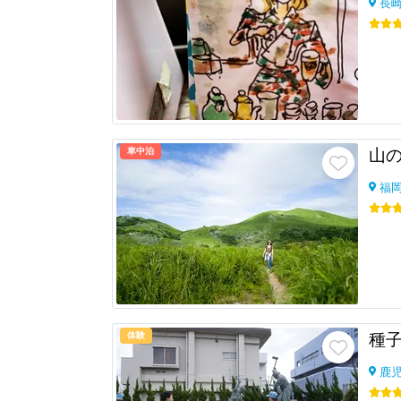
長
車中泊
山の
福
体験
鹿