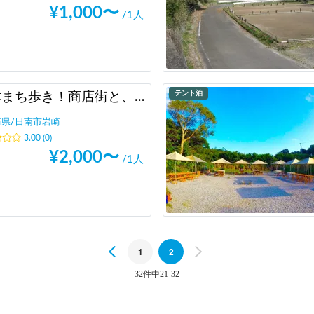
¥
1,000
〜
/1人
テント泊
油津まち歩き！商店街と、海と、神社と。
崎県
/
日南市岩崎
3.00
(
0
)
¥
2,000
〜
/1人
Previous
1
2
Next
32件中21-32