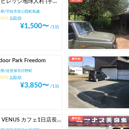
エコビレッジ地球人村 (宇佐市安心院町/湯布院別府近く)
分県
/
宇佐市安心院町鳥越
3.00
(
0
)
¥
1,500
〜
/1泊
車中泊
door Park Freedom
崎県
/
佐世保市日野町
3.00
(
0
)
¥
3,850
〜
/1泊
車中泊
THE VENUS カフェ1日店長体験