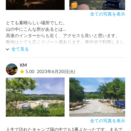
全ての写真を表示
とても素晴らしい場所でした。

山の中にこんな所があるとは...

高速のインターからも近く、アクセスも良いと思います。

敷地はとても広くリゾート感あります。車中泊で利用しまし
たが、全ての場所が平坦なので良いですね。

全て見る
まわりは山に囲まれていてとても静かで湖も眺められる場所
もあります。

KM
夜は星が綺麗に見えました。

5.00
2023年6月20日(火)
キャンプファイヤーがあったのですが、火のそばが心地よ
く、消えるまでずっと眺めてしまいました。

施設ですが、とても綺麗なトイレやコイン式のシャワー、ゴ
ミ捨て場なども充実しており快適です。

今回は1泊でしたが、連泊したくなるような素晴らしい所で
した。
全ての写真を表示
人生で訪れたキャンプ場の中でも1番よかったです。まるで