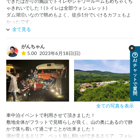
できたばかりの施設でトイレやシャワールームもめちゃくち
ゃきれいでした！(トイレは全部ウォシュレット)

ダム湖沿いなので眺めもよく、徒歩1分でいけるカフェもよ
かったです。

ぜひまた行きたいです！
全て見る
がんちゃん
5.00
2023年6月18日(日)
AI
チ
ャ
ッ
ト
で
質
問
全ての写真を表示
車中泊イベントで利用させて頂きました！

敷地全体がフラットで見晴らしが良く、山の奥にあるので静
かで落ち着いて過ごすことが出来ました！

湖が見えるエリア、ペット放し飼いができるエリア、フォレ