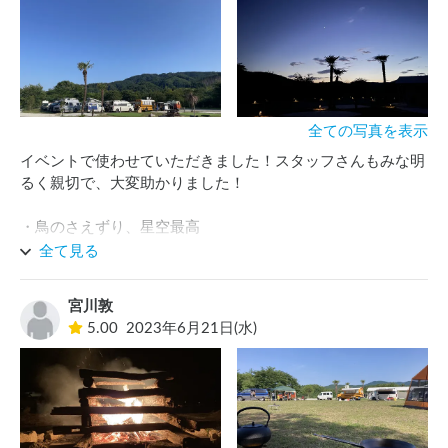
全ての写真を表示
イベントで使わせていただきました！スタッフさんもみな明
るく親切で、大変助かりました！

・鳥のさえずり、星空最高

・水辺の景色最高

全て見る
・バカンス感最高

・トイレ&シャワー清潔

宮川敦
・Wi-Fiが速い

5.00
2023年6月21日(水)
・AC電源あり

・ゴミ処理あり

住みたいキャンプ場です！（笑）