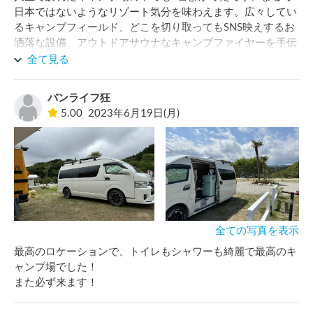
日本ではないようなリゾート気分を味わえます。広々してい
るキャンプフィールド、どこを切り取ってもSNS映えするお
洒落な設備、アウトドアサウナなキャンプファイヤーを手伝
ってくださるスタッフの方々のホスピタリティ、綺麗なトイ
全て見る
レやシャワー。キャンプ初心者の方やあまり普段キャンピン
グカーに乗らない方でも満足できる施設です。ぜひまたリピ
バンライフ狂
ートさせていただきます！☺
5.00
2023年6月19日(月)
全ての写真を表示
最高のロケーションで、トイレもシャワーも綺麗で最高のキ
ャンプ場でした！

また必ず来ます！