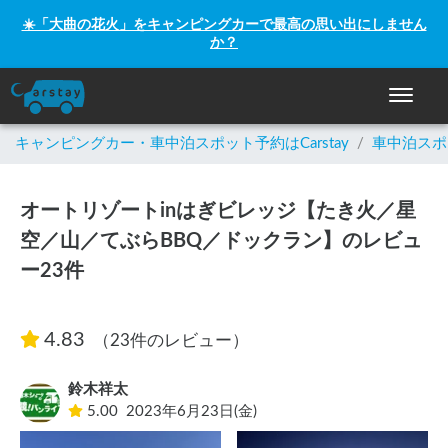
☀️「大曲の花火」をキャンピングカーで最高の思い出にしません
か？
ナビゲー
キャンピングカー・車中泊スポット予約はCarstay
/
車中泊スポ
オートリゾートinはぎビレッジ【たき火／星
空／山／てぶらBBQ／ドックラン】のレビュ
ー23件
4.83
（23件のレビュー）
鈴木祥太
5.00
2023年6月23日(金)