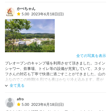
かべちゃん
5.00
2023年6月18日(日)
全ての写真を表示
プレオープンのキャンプ場を利用させて頂きました。コイン
シャワー、炊事場、トイレ等の設備が充実していて、スタッ
フさんの対応も丁寧で快適に過ごすことができました。山の
上なのでこの時期(６月)でも夜はかなり冷え込みます。星が
とても綺麗です。山に入る際、Googleマップの道で案内さ
全て見る
れる道がキャンピングカーだと狭いので、トラックナビなど
で案内される道で行くことをお勧めします！
afro
5.00
2023年6月18日(日)