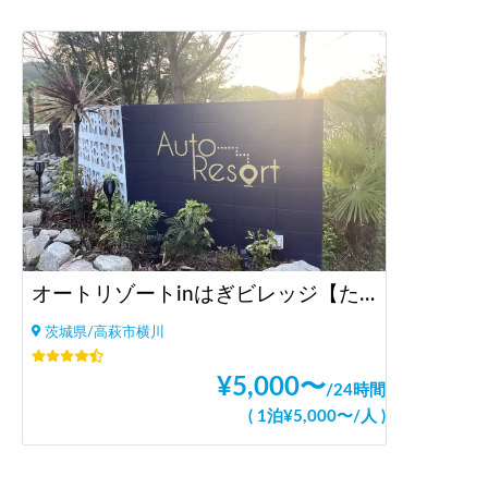
オートリゾートinはぎビレッジ【たき火／星空／山／てぶらBBQ／ドックラン】
茨城県/高萩市横川
¥
5,000
〜
/
24時間
(
1泊
¥
5,000
〜
/
人
)