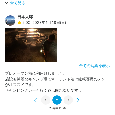
ストエリア等がありましたが、今回は敷地奥の芝生の広場で
全て見る
イベントを行いました。22台入ってもまだ余裕があるくら
い、広々と利用できました。

日本太郎
夜はキャンプファイヤーと星空を眺めながら、最高の時間を
5.00
2023年6月18日(日)
過ごすことが出来ました♪
全ての写真を表示
プレオープン前に利用致しました。

施設も綺麗なキャンプ場です！テント泊は蚊帳専用のテント
がオススメです。

キャンピングカーも行く道は問題ないですよ！
Previous
1
2
3
Next
23件中11-20