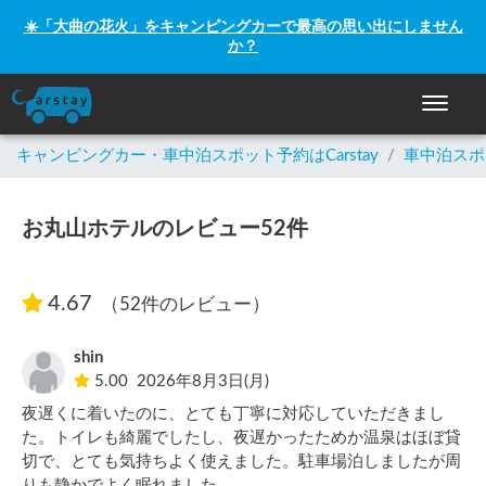
☀️「大曲の花火」をキャンピングカーで最高の思い出にしません
か？
ナビゲー
キャンピングカー・車中泊スポット予約はCarstay
/
車中泊スポ
お丸山ホテルのレビュー52件
4.67
（52件のレビュー）
shin
5.00
2026年8月3日(月)
夜遅くに着いたのに、とても丁寧に対応していただきまし
た。トイレも綺麗でしたし、夜遅かったためか温泉はほぼ貸
切で、とても気持ちよく使えました。駐車場泊しましたが周
りも静かでよく眠れました。