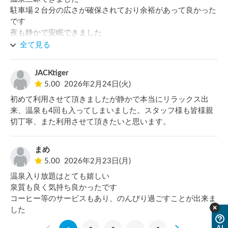
駐車場２台分の広さが確保されており余裕があって良かった
です

夜も静かで安眠できました

※希望改善点

全て見る
1.停車位置がレストランの前なのでレストラン朝食利用の方
の視線が気になりました

JACKtiger
レストランのカーテンを一部締めて頂くか　樹木等の目隠し
5.00
2026年2月24日(火)
があると良いと思いました

初めて利用させて頂きましたが静かで本当にリラックス出
2.冬の寒さもあり温泉の温度をもう少し上げて欲しいと思い
来、温泉も4回も入ってしまいました。スタッフ様も皆様親
ました
切丁寧、また利用させて頂きたいと思います。
まめ
5.00
2026年2月23日(月)
温泉入り放題はとても嬉しい

泉質も良く気持ち良かったです

コーヒー等のサービスもあり、のんびり過ごすことが出来ま
した