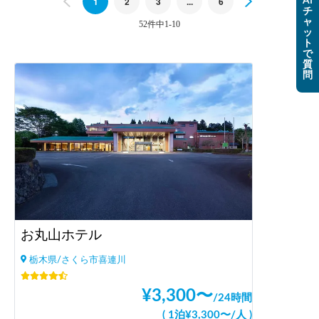
Previous
1
2
3
...
6
Next
AI
チ
ャ
52件中1-10
ッ
ト
で
質
問
お丸山ホテル
栃木県/さくら市喜連川
¥
3,300
〜
/
24時間
(
1泊
¥
3,300
〜
/
人
)