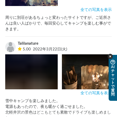
全ての写真を表示
周りに別荘があるちょっと変わったサイトですが、ご近所さ
んは良い人ばかりで、毎回安心してキャンプを楽しむ事がで
Talilanature
5.00
2022年3月22日(火)
AI
チ
ャ
ッ
ト
で
質
全ての写真を表示
問
雪中キャンプを楽しみました。

電源もあったので、夜も暖かく過ごせました。

北軽井沢の景色はどこもとても素敵でドライブも楽しめまし