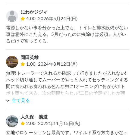
にわかジジィ
4.00
2026年5月24日(日)
電源しかない事を分かった上でも、トイレと排水設備がない
事は意外にこたえる。5月だったのに虫除けは必須。人がい
るだけで寄ってくる。
岡田英雄
1.00
2024年8月12日(月)
無理❗️トレーラーで入れるか確認して行きましたが入れない❗️
ヘッド切り離してムーバーでやっと入れてセッティングする
間に食われる食われる色んな虫に❗️オーニングに何かがボト
ボト堕ちて来る。次の朝観たらヒル❗️二日の予定でしたが朝
一速攻撤収しました❗️食われた後2週間以上ハレ、痒みがひき
全て見る
ませんでした。やられちゃいました\(//∇//)\
大久保 義道
2.00
2022年11月15日(火)
立地やロケーションは最高です。ワイルド系な方向きかな～
