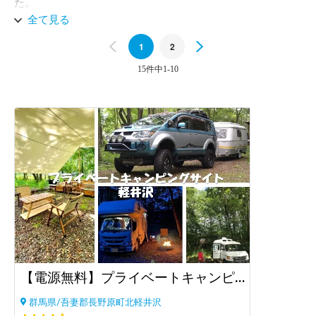
た。

お勧めです♪
全て見る
Previous
1
2
Next
15件中1-10
【電源無料】プライベートキャンピングサイト軽井沢
群馬県/吾妻郡長野原町北軽井沢