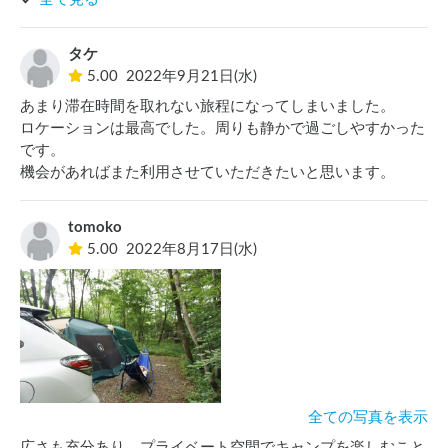
別荘地内ですが、実際に建物が建っているところは少なく林
や森の中のプライベート空間という感じでした。別荘地内で
タケ
のキャンプ？って気を使うのではと思っていましたが周りか
5.00
2022年9月21日(水)
らは適度に視界が遮られていて本当にリラックスして時間を
あまり滞在時間を取れない旅程になってしまいました。

過ごすことができました。

ロケーションは最高でした。周りも静かで過ごしやすかった
近くの水くみができる公園や日帰り温泉、スーパーマーケッ
です。

トなどのインフラの把握もできましたのでぜひまた利用させ
機会があればまた利用させていただきたいと思います。
ていただきたいと思っております。

他のかたのレビューにもありましたがあまり人気になって予
約が取れにくくなると困るという気もしますが（笑）本当に
tomoko
5.00
2022年8月17日(水)
全ての写真を表示
広さも充分あり、プライベート空間でキャンプを楽しむこと