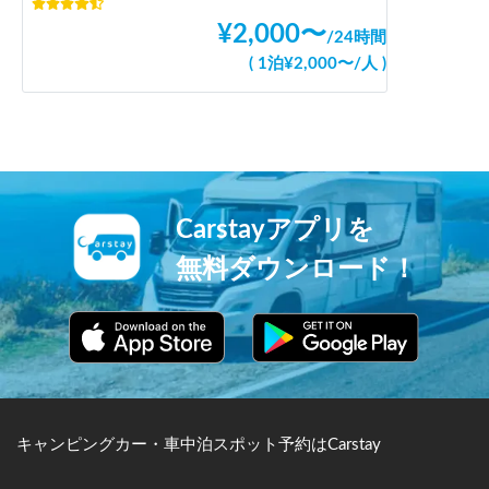
¥
2,000
〜
/
24時間
(
1泊
¥
2,000
〜
/
人
)
Carstayアプリを
無料ダウンロード！
キャンピングカー・車中泊スポット予約はCarstay