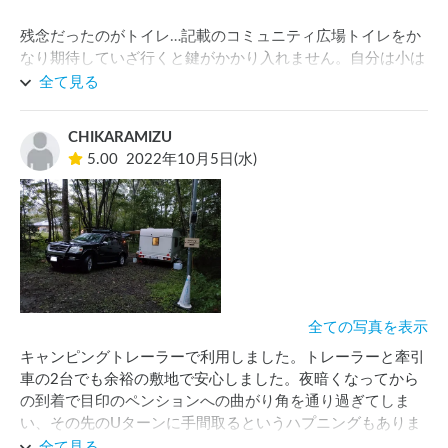
残念だったのがトイレ…記載のコミュニティ広場トイレをか
なり期待していざ行くと鍵がかかり入れません。自分は小は
自前の簡易トイレですませ。大をコミュニティ広場でと考え
全て見る
てましたが使えなく…仕方なく家族で話し夜中に撤収しまし
た。

CHIKARAMIZU
5.00
2022年10月5日(水)
コミュニティ広場トイレは使えないなら記載しないで下さ
い。

後…せめて水場があると危なくないかもです。焚き火をして
あるだけの落ち葉があるとこれからの季節かなり気をつけな
いと火事になります。

ソロキャンプや大人のキャンプをやるには最高だと思いまし
全ての写真を表示
た。今回は利用させていただきありがとうございます。
キャンピングトレーラーで利用しました。トレーラーと牽引
車の2台でも余裕の敷地で安心しました。夜暗くなってから
の到着で目印のペンションへの曲がり角を通り過ぎてしま
い、その先のUターンに手間取るというハプニングもありま
したが現地は広くて車の配置も余裕で助かりました。

全て見る