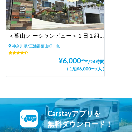
＜葉山:オーシャンビュー＞１日１組限定:Sunny Funny Days
神奈川県/三浦郡葉山町一色
¥
6,000
〜
/
24時間
(
1泊
¥
6,000
〜
/
人
)
Carstayアプリを
無料ダウンロード！