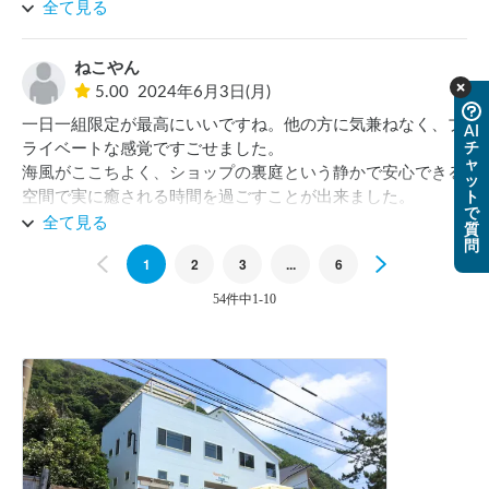
何より犬をフリーにさせてもらえるのが、ありがたかったで
全て見る
す！

また是非伺いたいです！
ねこやん
5.00
2024年6月3日(月)
一日一組限定が最高にいいですね。他の方に気兼ねなく、プ
AI
チ
ライベートな感覚ですごせました。

ャ
海風がここちよく、ショップの裏庭という静かで安心できる
ッ
空間で実に癒される時間を過ごすことが出来ました。

ト
で
木の上のデッキや、ブランコなども楽しめ、子供たちもとて
全て見る
質
も喜んでいました。

問
Previous
1
2
3
...
6
Next
感じのよいご主人が、ショッププログラムの予約がないの
で…と本来９時のチェックアウトを伸ばしてくださったり…
54件中1-10
と、とてもよい時間が過ごせました。