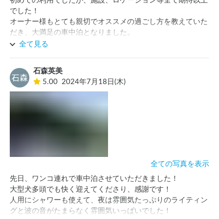
初めての利用でしたが、施設、ロケーション等全て期待以上
でした！

オーナー様もとても親切でオススメの過ごし方を教えていた
だき、大満足の車中泊となりました。

夜の海水浴場では生バンドのライブを行っており、お酒と音
全て見る
楽が楽しめました♪

早朝の海水浴は人が少なく、ほぼ貸切状態で最高でした！

石森英美
また利用させていただきたいです^ ^
5.00
2024年7月18日(木)
全ての写真を表示
先日、ワンコ連れで車中泊させていただきました！

大型犬多頭でも快く迎えてくださり、感謝です！

人用にシャワーも使えて、夜は雰囲気たっぷりのライティン
グと波の音がたまらなく雰囲気いっぱいでした！
