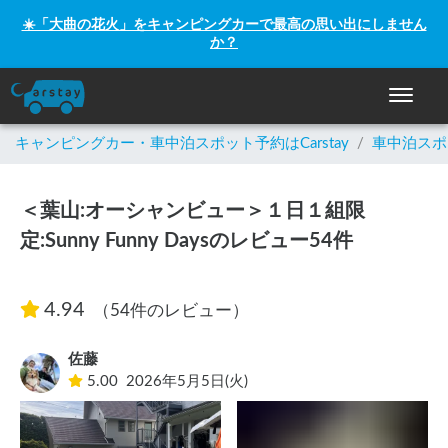
☀️「大曲の花火」をキャンピングカーで最高の思い出にしません
か？
ナビゲー
キャンピングカー・車中泊スポット予約はCarstay
/
車中泊スポ
＜葉山:オーシャンビュー＞１日１組限
定:Sunny Funny Daysのレビュー54件
4.94
（54件のレビュー）
佐藤
5.00
2026年5月5日(火)