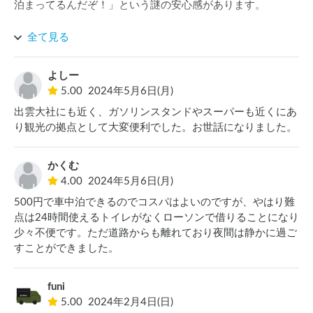
泊まってるんだぞ！」という謎の安心感があります。

トイレは近くのコンビニにお借りするのですが、大通りに面
全て見る
しているため夜でも明るく、安全です。

よしー
島根県外からきている私達にとってスーパーで売られている
5.00
2024年5月6日(月)
ものは珍しく感じられ、楽しかったのですが、前年度末でス
出雲大社にも近く、ガソリンスタンドやスーパーも近くにあ
ーパーが退店しているとのことで、少し寂しかったです。

り観光の拠点として大変便利でした。お世話になりました。
また来年も泊まりたいです。
かくむ
4.00
2024年5月6日(月)
500円で車中泊できるのでコスパはよいのですが、やはり難
点は24時間使えるトイレがなくローソンで借りることになり
少々不便です。ただ道路からも離れており夜間は静かに過ご
funi
5.00
2024年2月4日(日)