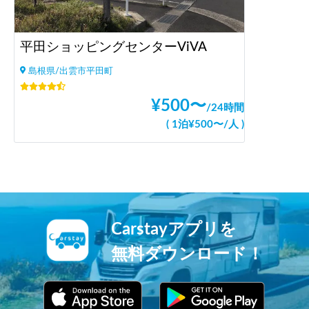
平田ショッピングセンターViVA
島根県/出雲市平田町
¥
500
〜
/
24時間
(
1泊
¥
500
〜
/
人
)
Carstayアプリを
無料ダウンロード！