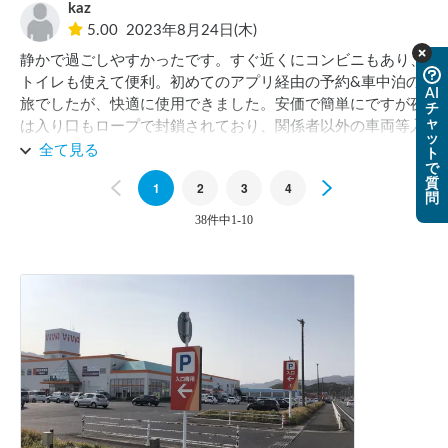
kaz
5.00
2023年8月24日(木)
静かで過ごしやすかったです。すぐ近くにコンビニもあり、
トイレも使えて便利。初めてのアプリ経由の予約&車中泊の
AI
旅でしたが、快適に使用できました。安価で簡単にですが夜
チ
ャ
は入り口もロープで封鎖されており、関係者以外の車両等入
ッ
ってくる事もありませんでした。車中泊初心者にもお薦め出
全て見る
ト
で
来ると思います。
質
Previous
1
2
3
4
Next
問
38件中1-10