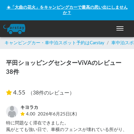
☀️「大曲の花火」をキャンピングカーで最高の思い出にしません
か？
ナビゲー
キャンピングカー・車中泊スポット予約はCarstay
/
車中泊スポ
平田ショッピングセンターViVAのレビュー
38件
4.55
（38件のレビュー）
キヨラカ
4.00
2026年6月25日(木)
特に問題なく滞在できました。

風がとても強い日で、車横のフェンスが壊れている所がり、