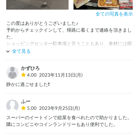
全ての写真を表示
この度はありがとうございました♪

予約からチェックインして、帰路に着くまで連絡を頂きまし
た。

ショッピングセンター駐車場と言うこともあり、食材には困
らないし、100円均一の広い売り場もあり、最高に便利な所
全て見る
です。

近くには温泉があり、LAWSONが徒歩数十秒であります。

かずひろ
もはや、 高機能 camp場ですね。

4.00
2023年11月13日(月)
道路が近いですが、車の音は気になりませんでした。

静かに過ごせました❗️
次は子供と2人利用したいです♪

出雲大社へのツーリストさんは、ここで車中泊して行かれる
といいと思います。

ふー
出雲大社まで20分位でした。

5.00
2023年9月25日(月)
便利なんです。本当に！

スーパーのイートインで総菜を食べれたので助かりました。
隣にコンビニやコインランドリーもあり便利でした。