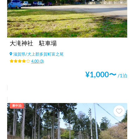
大滝神社 駐車場
滋賀県
/
犬上郡多賀町富之尾
4.00
(
3
)
¥
1,000
〜
/1泊
車中泊