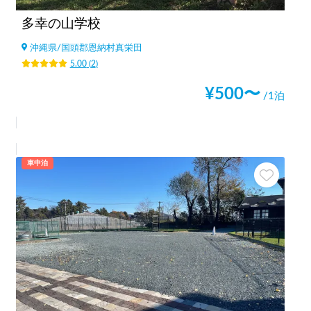
多幸の山学校
沖縄県
/
国頭郡恩納村真栄田
5.00
(
2
)
¥
500
〜
/1泊
車中泊