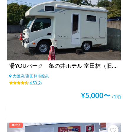
湯YOUパーク 亀の井ホテル 富田林（旧かんぽの宿富田林）（大阪府）
大阪府
/
富田林市龍泉
4.50
(
2
)
¥
5,000
〜
/1泊
車中泊