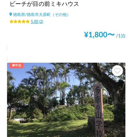
ビーチが目の前ミキハウス
徳島県
/
徳島市大原町（その他）
5.00
(
2
)
¥
1,800
〜
/1泊
車中泊