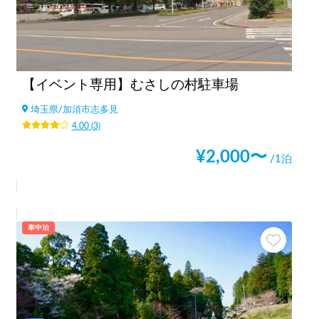
【イベント専用】むさしの村駐車場
埼玉県
/
加須市志多見
4.00
(
3
)
¥
2,000
〜
/1泊
車中泊