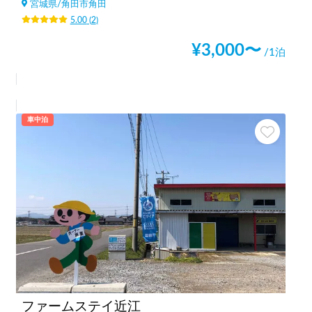
宮城県
/
角田市角田
5.00
(
2
)
¥
3,000
〜
/1泊
車中泊
ファームステイ近江