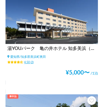
湯YOUパーク 亀の井ホテル 知多美浜（旧かんぽの宿知多美浜）（愛知県）
愛知県
/
知多郡美浜町奥田
4.50
(
2
)
¥
5,000
〜
/1泊
車中泊