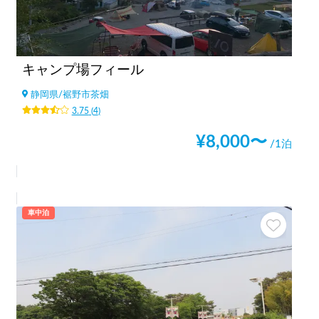
キャンプ場フィール
静岡県
/
裾野市茶畑
3.75
(
4
)
¥
8,000
〜
/1泊
車中泊