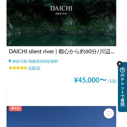
DAICHI silent river | 都心から約60分/川辺でテントサウナ大歓迎/プライベートサウナ有/綺麗な星空/直火可/貸切り相談可
神奈川県
/
相模原市緑区牧野
4.50
(
2
)
AI
¥
45,000
〜
チ
/1泊
ャ
ッ
ト
で
質
問
車中泊