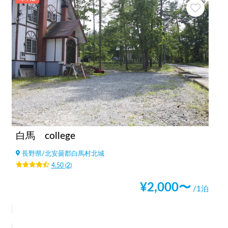
白馬 college
長野県
/
北安曇郡白馬村北城
4.50
(
2
)
¥
2,000
〜
/1泊