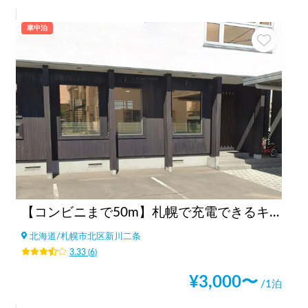
車中泊
【コンビニまで50m】札幌で充電できるキャンピングカーで宿泊可能ステーション【別途電源有り・ペット可】
北海道
/
札幌市北区新川二条
3.33
(
6
)
¥
3,000
〜
/1泊