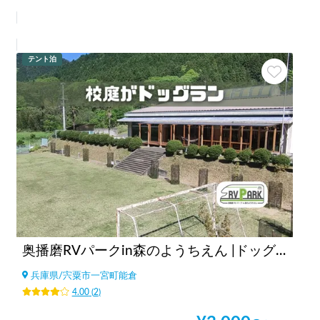
テント泊
奥播磨RVパークin森のようちえん |ドッグラン/大自然BBQ/大阪より2h/神戸より1.5h/棚田遺産/兵庫
兵庫県
/
宍粟市一宮町能倉
4.00
(
2
)