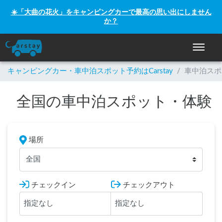
☀️「大曲の花火」をキャンピングカーで最高の思い出にしません
か？
ナビゲー
キャンピングカー・車中泊スポット予約はCarstay
/
車中泊スポ
全国の車中泊スポット・体験
場所
全国
チェックイン
チェックアウト