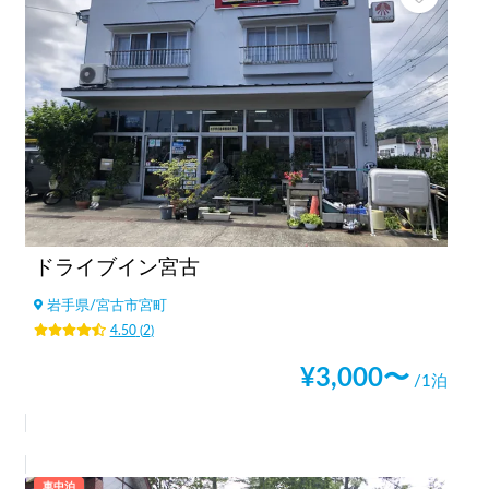
ドライブイン宮古
岩手県
/
宮古市宮町
4.50
(
2
)
¥
3,000
〜
/1泊
車中泊