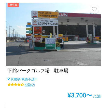
車中泊
下館パークゴルフ場 駐車場
茨城県
/
筑西市茂田
4.50
(
2
)
¥
3,700
〜
/1泊