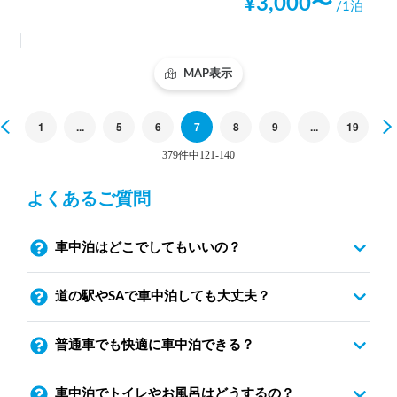
¥
3,000
〜
/1泊
MAP表示
Previous
1
...
5
6
7
8
9
...
19
379件中121-140
よくあるご質問
車中泊はどこでしてもいいの？
道の駅やSAで車中泊しても大丈夫？
普通車でも快適に車中泊できる？
車中泊でトイレやお風呂はどうするの？