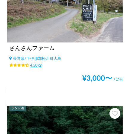
さんさんファーム
長野県
/
下伊那郡松川町大島
4.50
(
2
)
¥
3,000
〜
/1泊
テント泊