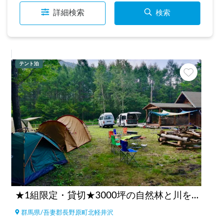
詳細検索
検索
テント泊
★1組限定・貸切★3000坪の自然林と川を独占 キタカル キャンピングカー&キャンプサイト
群馬県
/
吾妻郡長野原町北軽井沢