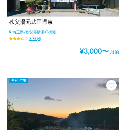
秩父湯元武甲温泉
埼玉県
/
秩父郡横瀬町横瀬
3.75
(
4
)
¥
3,000
〜
/1泊
キャンプ場