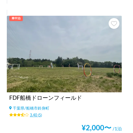
車中泊
FDF船橋ドローンフィールド
千葉県
/
船橋市鈴身町
3.40
(
5
)
¥
2,000
〜
/1泊