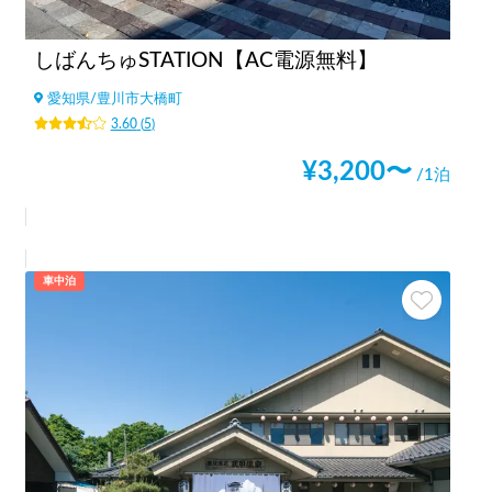
しばんちゅSTATION【AC電源無料】
愛知県
/
豊川市大橋町
3.60
(
5
)
¥
3,200
〜
/1泊
車中泊