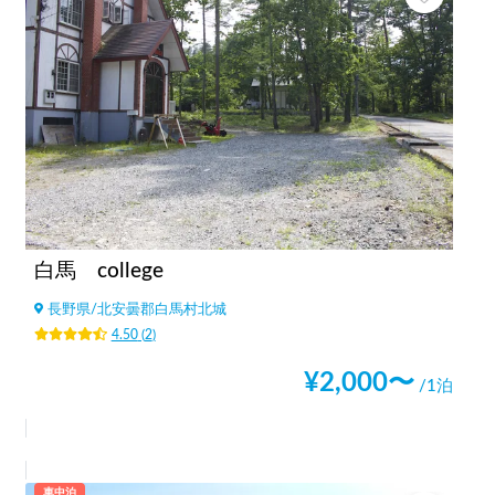
白馬 college
長野県
/
北安曇郡白馬村北城
4.50
(
2
)
¥
2,000
〜
/1泊
車中泊