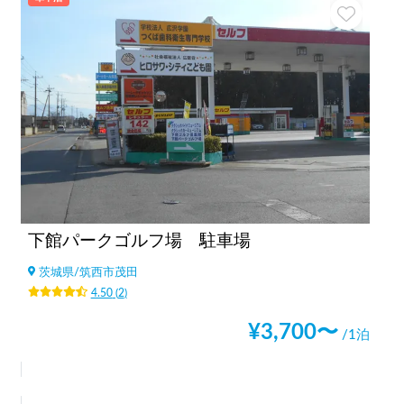
下館パークゴルフ場 駐車場
茨城県
/
筑西市茂田
4.50
(
2
)
¥
3,700
〜
/1泊