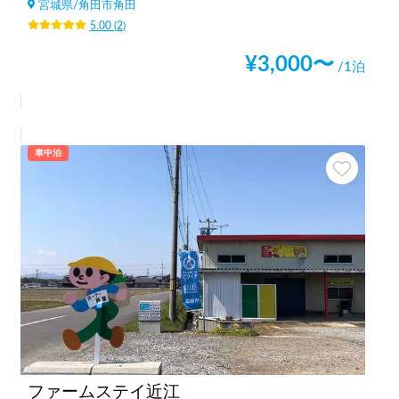
宮城県
/
角田市角田
5.00
(
2
)
¥
3,000
〜
/1泊
車中泊
ファームステイ近江