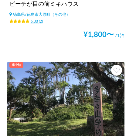
ビーチが目の前ミキハウス
徳島県
/
徳島市大原町（その他）
5.00
(
2
)
¥
1,800
〜
/1泊
車中泊