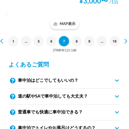
¥
3,000
〜
/1泊
MAP表示
Previous
1
...
5
6
7
8
9
...
19
379件中121-140
よくあるご質問
車中泊はどこでしてもいいの？
道の駅やSAで車中泊しても大丈夫？
普通車でも快適に車中泊できる？
車中泊でトイレやお風呂はどうするの？