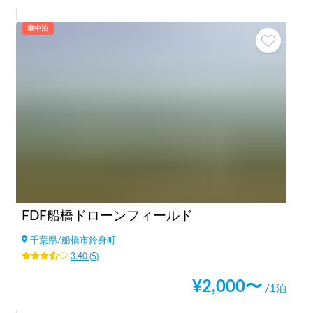
車中泊
FDF船橋ドローンフィールド
千葉県
/
船橋市鈴身町
3.40
(
5
)
¥
2,000
〜
/1泊