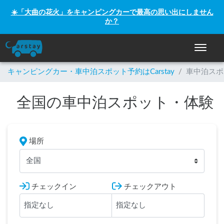
☀️「大曲の花火」をキャンピングカーで最高の思い出にしません
か？
ナビゲー
キャンピングカー・車中泊スポット予約はCarstay
/
車中泊スポ
全国の車中泊スポット・体験
場所
全国
チェックイン
チェックアウト