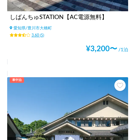
しばんちゅSTATION【AC電源無料】
愛知県
/
豊川市大橋町
3.60
(
5
)
¥
3,200
〜
/1泊
車中泊