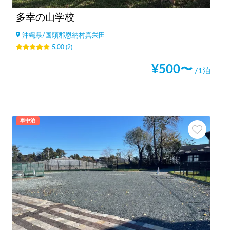
多幸の山学校
沖縄県
/
国頭郡恩納村真栄田
5.00
(
2
)
¥
500
〜
/1泊
車中泊