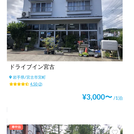
ドライブイン宮古
岩手県
/
宮古市宮町
4.50
(
2
)
¥
3,000
〜
/1泊
車中泊