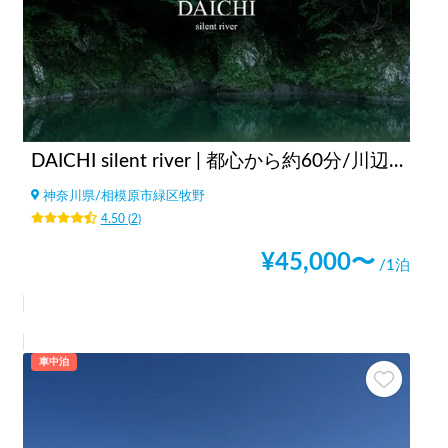
DAICHI silent river | 都心から約60分/川辺でテントサウナ大歓迎/プライベートサウナ有/綺麗な星空/直火可/貸切り相談可
神奈川県
/
相模原市緑区牧野
4.50
(
2
)
¥
45,000
〜
/1泊
車中泊