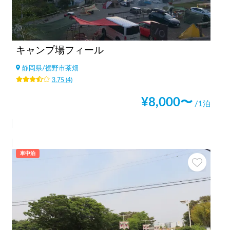
キャンプ場フィール
静岡県
/
裾野市茶畑
3.75
(
4
)
¥
8,000
〜
/1泊
車中泊