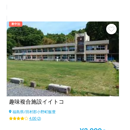
車中泊
趣味複合施設イイトコ
福島県
/
田村郡小野町飯豊
4.00
(
2
)