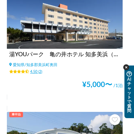
湯YOUパーク 亀の井ホテル 知多美浜（旧かんぽの宿知多美浜）（愛知県）
愛知県
/
知多郡美浜町奥田
4.50
(
2
)
AI
¥
5,000
〜
チ
/1泊
ャ
ッ
ト
で
質
問
車中泊