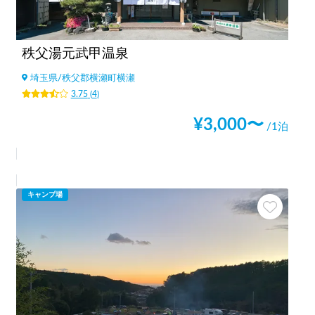
秩父湯元武甲温泉
埼玉県
/
秩父郡横瀬町横瀬
3.75
(
4
)
¥
3,000
〜
/1泊
キャンプ場