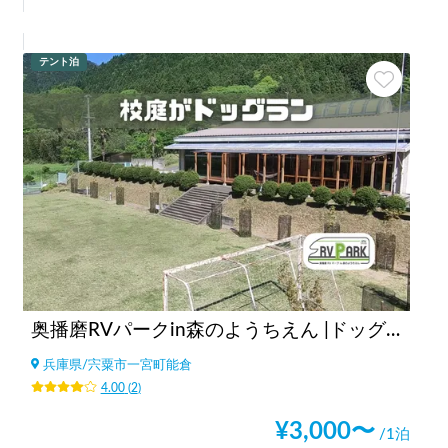
テント泊
奥播磨RVパークin森のようちえん |ドッグラン/大自然BBQ/大阪より2h/神戸より1.5h/棚田遺産/兵庫
兵庫県
/
宍粟市一宮町能倉
4.00
(
2
)
¥
3,000
〜
/1泊