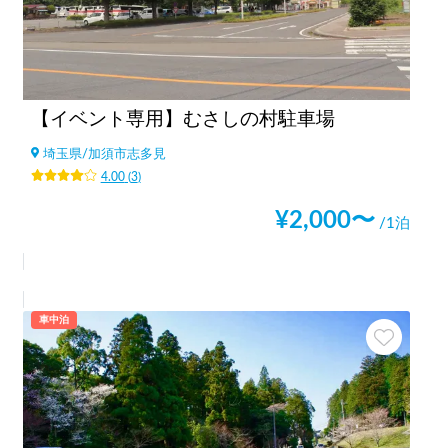
【イベント専用】むさしの村駐車場
埼玉県
/
加須市志多見
4.00
(
3
)
¥
2,000
〜
/1泊
車中泊