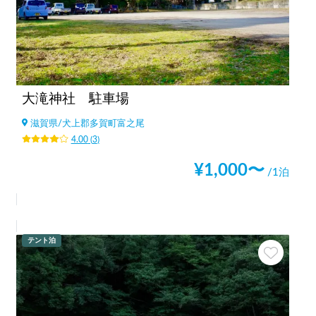
大滝神社 駐車場
滋賀県
/
犬上郡多賀町富之尾
4.00
(
3
)
¥
1,000
〜
/1泊
テント泊