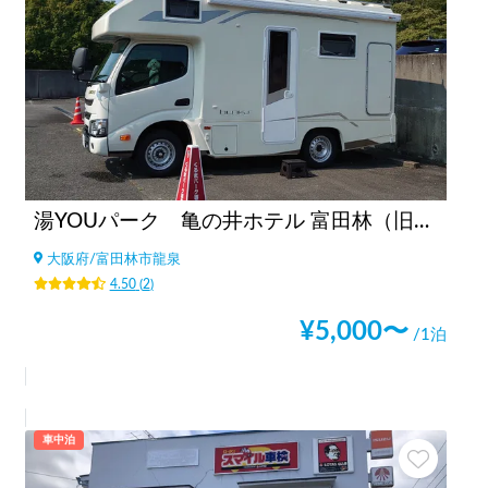
湯YOUパーク 亀の井ホテル 富田林（旧かんぽの宿富田林）（大阪府）
大阪府
/
富田林市龍泉
4.50
(
2
)
¥
5,000
〜
/1泊
車中泊