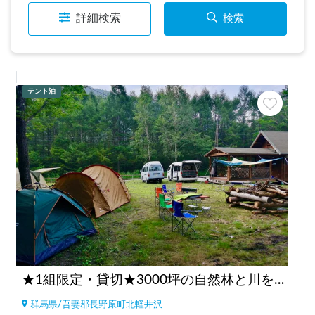
詳細検索
検索
テント泊
★1組限定・貸切★3000坪の自然林と川を独占 キタカル キャンピングカー&キャンプサイト
群馬県
/
吾妻郡長野原町北軽井沢