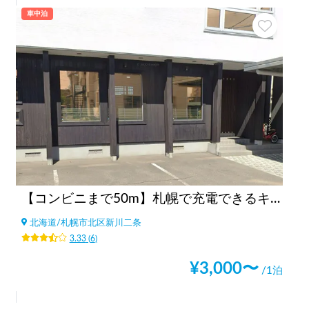
車中泊
【コンビニまで50m】札幌で充電できるキャンピングカーで宿泊可能ステーション【別途電源有り・ペット可】
北海道
/
札幌市北区新川二条
3.33
(
6
)
¥
3,000
〜
/1泊