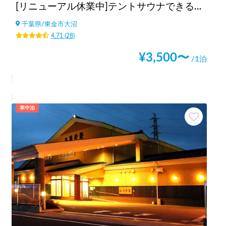
[リニューアル休業中]テントサウナできるスポットsalon pheasant(サロンフェーザント)
千葉県
/
東金市大沼
4.71
(
28
)
¥
3,500
〜
/1泊
車中泊