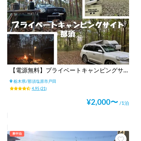
【電源無料】プライベートキャンピングサイト那須
栃木県
/
那須塩原市戸田
4.95
(
21
)
¥
2,000
〜
/1泊
車中泊