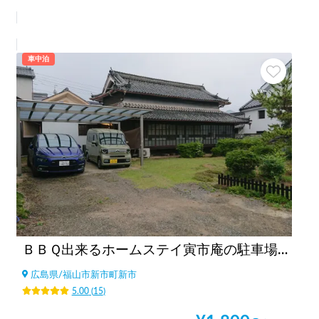
車中泊
ＢＢＱ出来るホームステイ寅市庵の駐車場（太陽被服駐車場）
広島県
/
福山市新市町新市
5.00
(
15
)