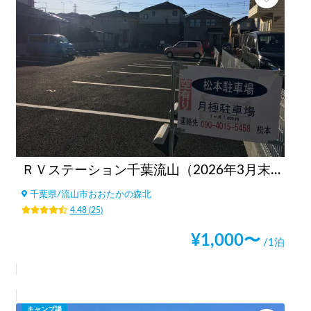
ＲＶステーション千葉流山（2026年3月末閉鎖）
千葉県
/
流山市おおたかの森北
4.48
(
25
)
¥
1,000
〜
/1泊
キャンプ場