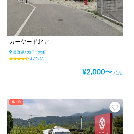
カーヤード北ア
長野県
/
大町市大町
4.65
(
26
)
¥
2,000
〜
/1泊
車中泊