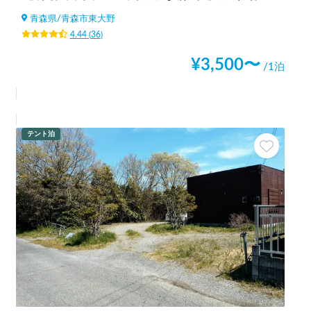
青森県
/
青森市東大野
4.44
(
36
)
¥
3,500
〜
/1泊
テント泊