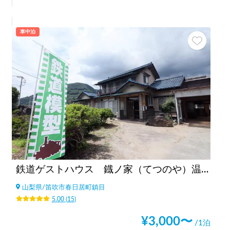
車中泊
鉄道ゲストハウス 鐡ノ家（てつのや）温泉利用オプションあり
山梨県
/
笛吹市春日居町鎮目
5.00
(
15
)
¥
3,000
〜
/1泊