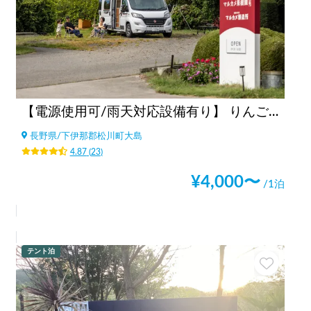
【電源使用可/雨天対応設備有り】 りんご焚火の駅 マルカメ果樹園
長野県
/
下伊那郡松川町大島
4.87
(
23
)
¥
4,000
〜
/1泊
テント泊