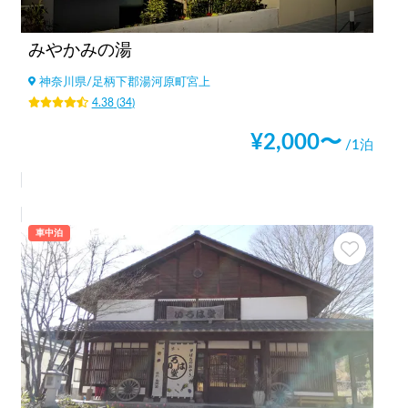
みやかみの湯
神奈川県
/
足柄下郡湯河原町宮上
4.38
(
34
)
¥
2,000
〜
/1泊
車中泊