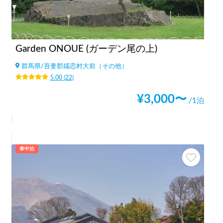
Garden ONOUE (ガーデン尾の上)
群馬県
/
吾妻郡嬬恋村大前（その他）
5.00
(
22
)
¥
3,000
〜
/1泊
車中泊