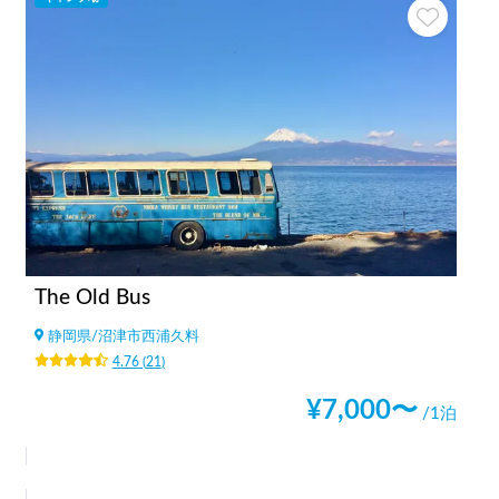
The Old Bus
静岡県
/
沼津市西浦久料
4.76
(
21
)
¥
7,000
〜
/1泊