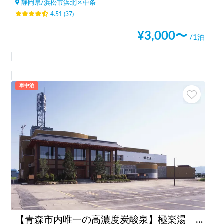
静岡県
/
浜松市浜北区中条
4.51
(
37
)
¥
3,000
〜
/1泊
車中泊
【青森市内唯一の高濃度炭酸泉】極楽湯 青森店