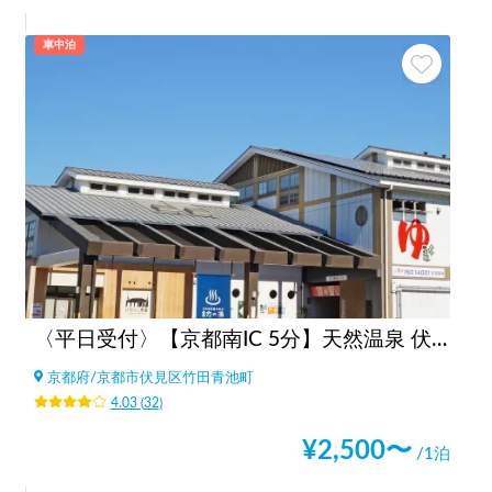
車中泊
〈平日受付〉【京都南IC 5分】天然温泉 伏見 力の湯｜露天・サウナ3種／京都駅・伏見稲荷へ好アクセス
京都府
/
京都市伏見区竹田青池町
4.03
(
32
)
¥
2,500
〜
/1泊