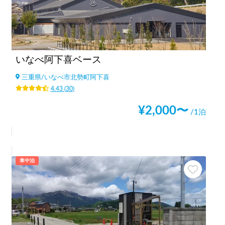
いなべ阿下喜ベース
三重県
/
いなべ市北勢町阿下喜
4.43
(
30
)
¥
2,000
〜
/1泊
車中泊