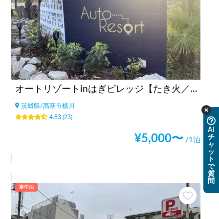
オートリゾートinはぎビレッジ【たき火／星空／山／てぶらBBQ／ドックラン】
茨城県
/
高萩市横川
4.83
(
23
)
AI
¥
5,000
〜
チ
/1泊
ャ
ッ
ト
で
質
問
車中泊