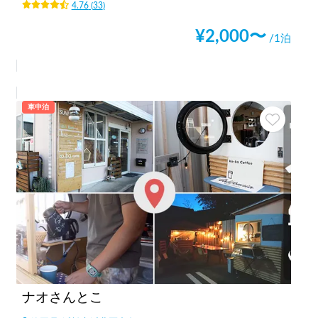
4.76
(
33
)
¥
2,000
〜
/1泊
車中泊
ナオさんとこ