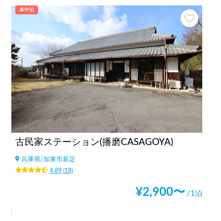
車中泊
古民家ステーション(播磨CASAGOYA)
兵庫県
/
加東市新定
4.89
(
18
)
¥
2,900
〜
/1泊