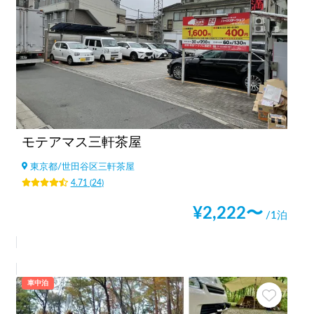
モテアマス三軒茶屋
東京都
/
世田谷区三軒茶屋
4.71
(
24
)
¥
2,222
〜
/1泊
車中泊