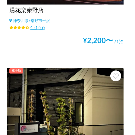
湯花楽秦野店
神奈川県
/
秦野市平沢
4.21
(
39
)
¥
2,200
〜
/1泊
車中泊