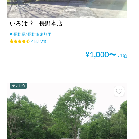
いろは堂 長野本店
長野県
/
長野市鬼無里
4.83
(
24
)
¥
1,000
〜
/1泊
テント泊