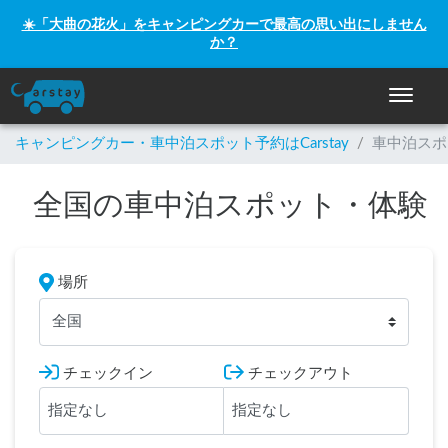
☀️「大曲の花火」をキャンピングカーで最高の思い出にしません
か？
ナビゲー
キャンピングカー・車中泊スポット予約はCarstay
/
車中泊スポ
全国の車中泊スポット・体験
場所
全国
チェックイン
チェックアウト