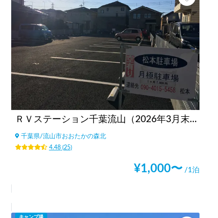
ＲＶステーション千葉流山（2026年3月末閉鎖）
千葉県
/
流山市おおたかの森北
4.48
(
25
)
¥
1,000
〜
/1泊
キャンプ場