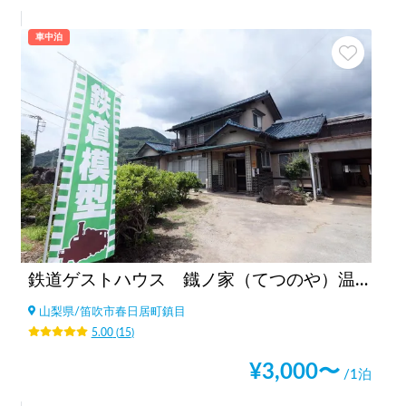
車中泊
鉄道ゲストハウス 鐡ノ家（てつのや）温泉利用オプションあり
山梨県
/
笛吹市春日居町鎮目
5.00
(
15
)
¥
3,000
〜
/1泊