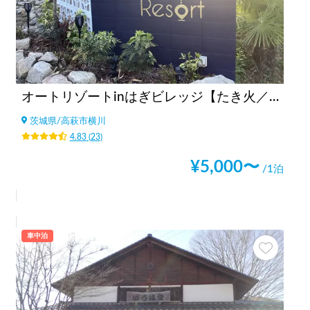
オートリゾートinはぎビレッジ【たき火／星空／山／てぶらBBQ／ドックラン】
茨城県
/
高萩市横川
4.83
(
23
)
¥
5,000
〜
/1泊
車中泊