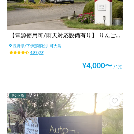
【電源使用可/雨天対応設備有り】 りんご焚火の駅 マルカメ果樹園
長野県
/
下伊那郡松川町大島
4.87
(
23
)
¥
4,000
〜
/1泊
テント泊