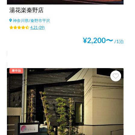
湯花楽秦野店
神奈川県
/
秦野市平沢
4.21
(
39
)
¥
2,200
〜
/1泊
車中泊