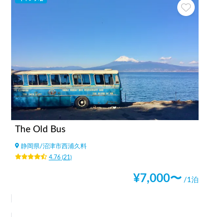
The Old Bus
静岡県
/
沼津市西浦久料
4.76
(
21
)
¥
7,000
〜
/1泊