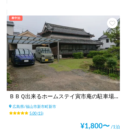
車中泊
ＢＢＱ出来るホームステイ寅市庵の駐車場（太陽被服駐車場）
広島県
/
福山市新市町新市
5.00
(
15
)
¥
1,800
〜
/1泊