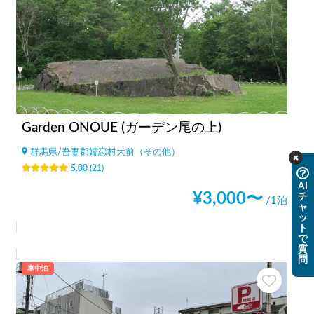
Garden ONOUE (ガーデン尾の上)
群馬県
/
吾妻郡嬬恋村大前（その他）
5.00
(
21
)
AI
¥
3,000
〜
チ
/1泊
ャ
ッ
ト
で
質
問
車中泊