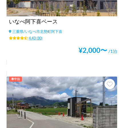
いなべ阿下喜ベース
三重県
/
いなべ市北勢町阿下喜
4.43
(
30
)
¥
2,000
〜
/1泊
車中泊