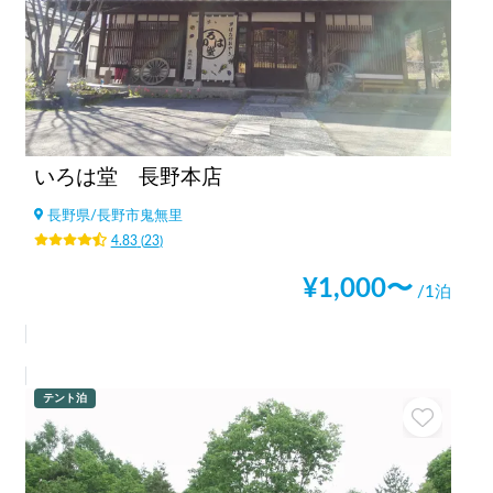
いろは堂 長野本店
長野県
/
長野市鬼無里
4.83
(
23
)
¥
1,000
〜
/1泊
テント泊