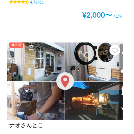
4.76
(
33
)
¥
2,000
〜
/1泊
車中泊
ナオさんとこ