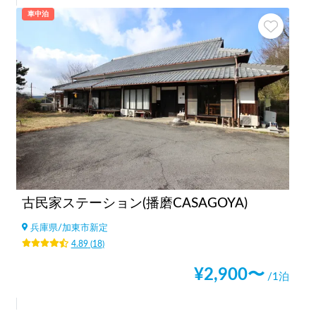
車中泊
古民家ステーション(播磨CASAGOYA)
兵庫県
/
加東市新定
4.89
(
18
)
¥
2,900
〜
/1泊