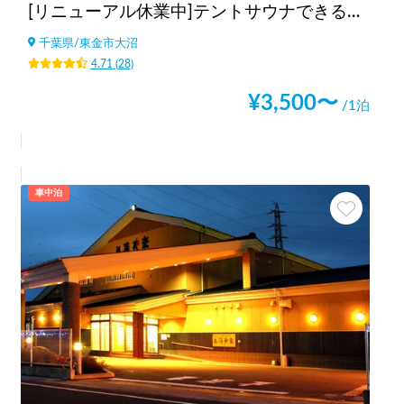
[リニューアル休業中]テントサウナできるスポットsalon pheasant(サロンフェーザント)
千葉県
/
東金市大沼
4.71
(
28
)
¥
3,500
〜
/1泊
車中泊