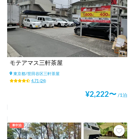
モテアマス三軒茶屋
東京都
/
世田谷区三軒茶屋
4.71
(
24
)
¥
2,222
〜
/1泊
車中泊