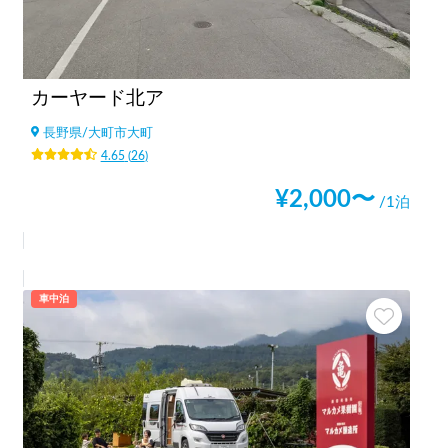
カーヤード北ア
長野県
/
大町市大町
4.65
(
26
)
¥
2,000
〜
/1泊
車中泊