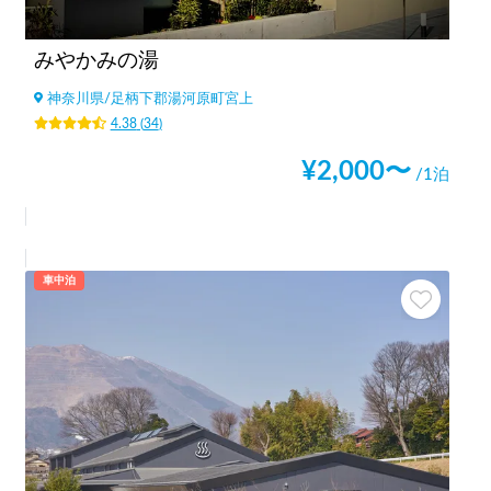
みやかみの湯
神奈川県
/
足柄下郡湯河原町宮上
4.38
(
34
)
¥
2,000
〜
/1泊
車中泊