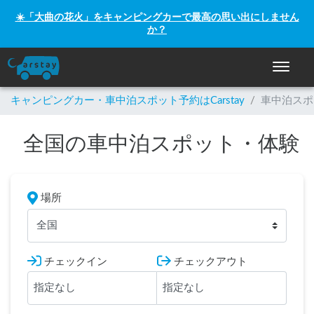
☀️「大曲の花火」をキャンピングカーで最高の思い出にしません
か？
ナビゲー
キャンピングカー・車中泊スポット予約はCarstay
/
車中泊スポ
全国の車中泊スポット・体験
場所
全国
チェックイン
チェックアウト