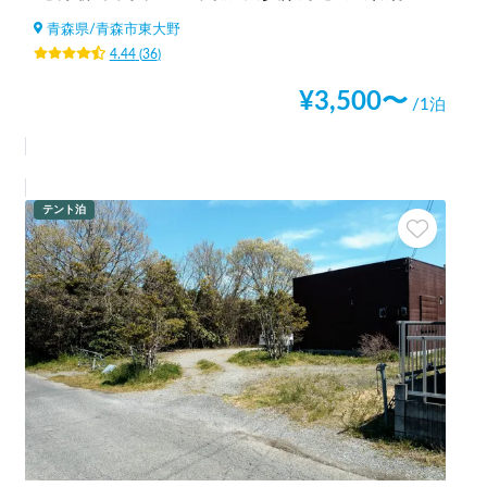
青森県
/
青森市東大野
4.44
(
36
)
¥
3,500
〜
/1泊
テント泊