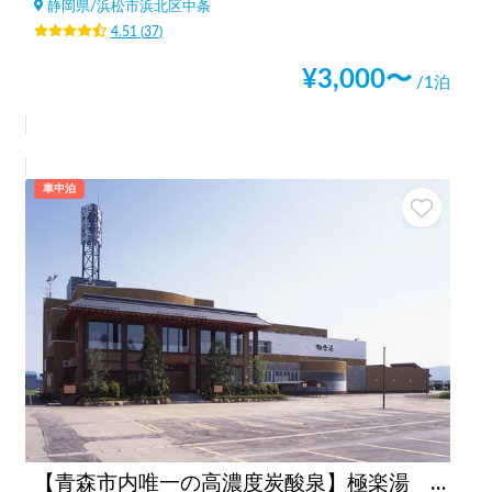
静岡県
/
浜松市浜北区中条
4.51
(
37
)
¥
3,000
〜
/1泊
車中泊
【青森市内唯一の高濃度炭酸泉】極楽湯 青森店