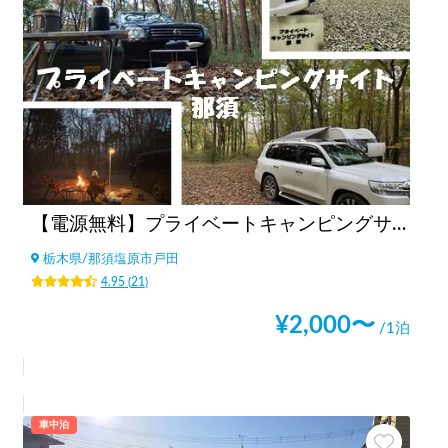
【電源無料】プライベートキャンピングサイト那須
栃木県
/
那須塩原市戸田
4.95
(
21
)
¥
2,000
〜
/1泊
車中泊