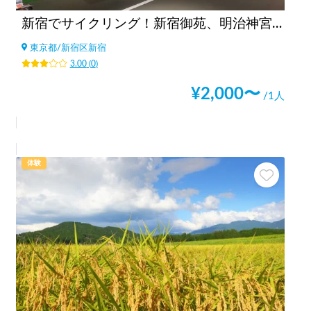
新宿でサイクリング！新宿御苑、明治神宮、代々木公園まで20分の好立地の観光案内所【INBOUND LEAGUE】から
東京都
/
新宿区新宿
3.00
(
0
)
¥
2,000
〜
/1人
体験