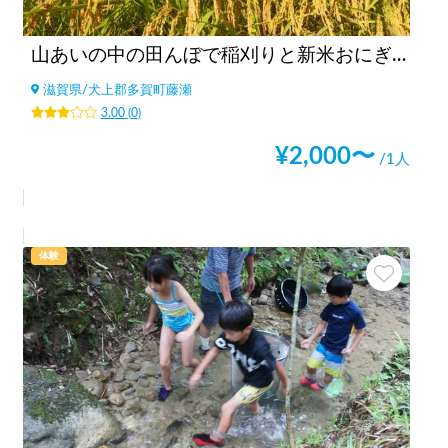
山あいの中の田んぼで稲刈りと新米おにぎり食べ放題
滋賀県
/
犬上郡多賀町藤瀬
3.00
(
0
)
¥
2,000
〜
/1人
体験