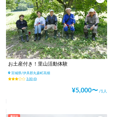
お土産付き！里山活動体験
宮城県
/
伊具郡丸森町高畑
3.00
(
0
)
¥
5,000
〜
/1人
車中泊