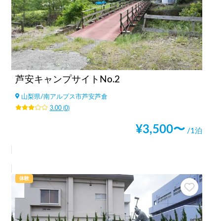
芦安キャンプサイトNo.2
山梨県
/
南アルプス市芦安芦倉
3.00
(
0
)
¥
3,500
〜
/1泊
体験