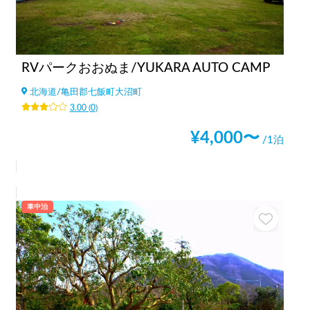
RVパークおおぬま/YUKARA AUTO CAMP
北海道
/
亀田郡七飯町大沼町
3.00
(
0
)
¥
4,000
〜
/1泊
車中泊