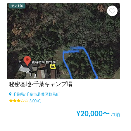
テント泊
秘密基地-千葉キャンプ場
千葉県
/
千葉市若葉区野呂町
3.00
(
0
)
¥
20,000
〜
/1泊