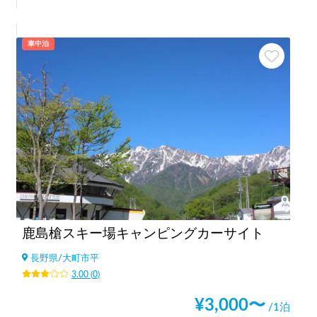
車中泊
鹿島槍スキー場キャンピングカーサイト
長野県
/
大町市平
3.00
(
0
)
¥
3,000
〜
/1泊