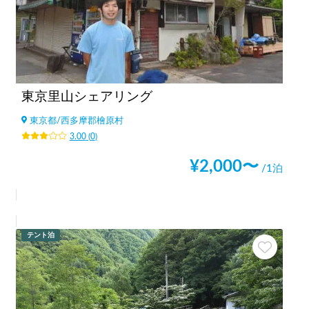
東京里山シェアリング
東京都
/
西多摩郡檜原村
3.00
(
0
)
¥
2,000
〜
/1泊
テント泊