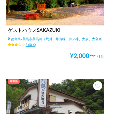
ゲストハウスSAKAZUKI
徳島県
/
美馬市美馬町（荒川、井出縁、井ノ神、大泉、大宮西、上突出、岸ノ下、北東原、
3.00
(
0
)
¥
2,000
〜
/1泊
車中泊