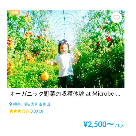
体験
オーガニック野菜の収穫体験 at Microbe-NaturalFarmers-
神奈川県
/
大和市福田
3.00
(
0
)
¥
2,500
〜
/1人