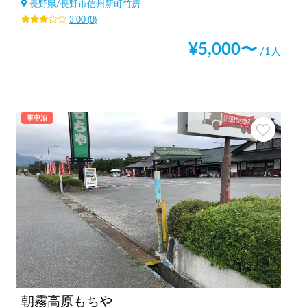
長野県
/
長野市信州新町竹房
3.00
(
0
)
¥
5,000
〜
/1人
車中泊
朝霧高原もちや