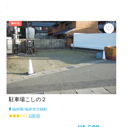
車中泊
駐車場こしの２
福井県
/
福井市大味町
3.00
(
0
)