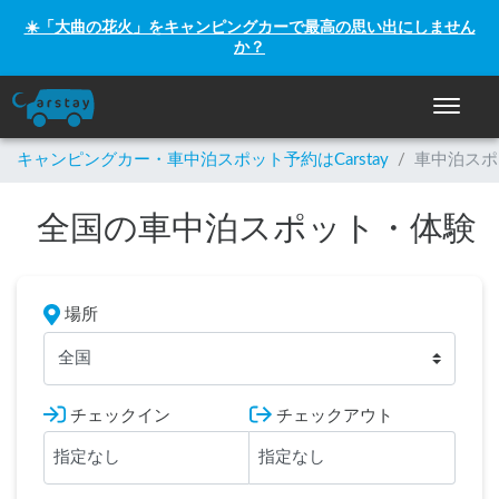
☀️「大曲の花火」をキャンピングカーで最高の思い出にしません
か？
ナビゲー
キャンピングカー・車中泊スポット予約はCarstay
/
車中泊スポ
全国の車中泊スポット・体験
場所
全国
チェックイン
チェックアウト