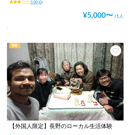
3.00
(
0
)
¥
5,000
〜
/1人
体験
【外国人限定】長野のローカル生活体験