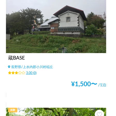
蔵BASE
長野県
/
上水内郡小川村稲丘
3.00
(
0
)
¥
1,500
〜
/1泊
体験