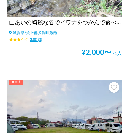
山あいの綺麗な谷でイワナをつかんで食べる
滋賀県
/
犬上郡多賀町藤瀬
3.00
(
0
)
¥
2,000
〜
/1人
車中泊