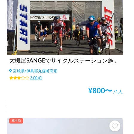
大槻屋SANGEでサイクルステーション施設利用（サイクリスト向け）
宮城県
/
伊具郡丸森町高畑
3.00
(
0
)
¥
800
〜
/1人
車中泊