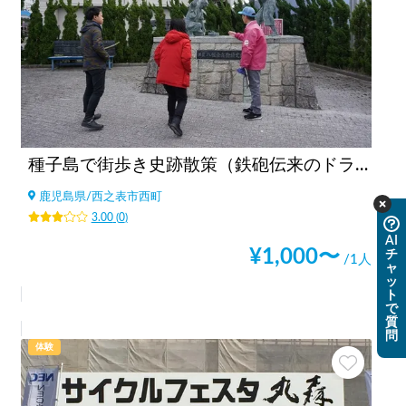
種子島で街歩き史跡散策（鉄砲伝来のドラマを巡る）
鹿児島県
/
西之表市西町
3.00
(
0
)
AI
¥
1,000
〜
チ
/1人
ャ
ッ
ト
で
質
問
体験