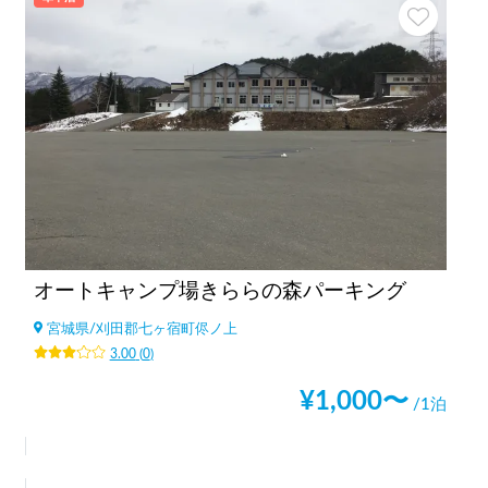
オートキャンプ場きららの森パーキング
宮城県
/
刈田郡七ヶ宿町侭ノ上
3.00
(
0
)
¥
1,000
〜
/1泊