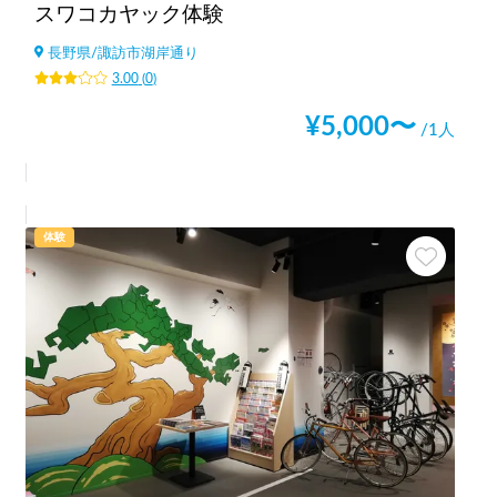
スワコカヤック体験
長野県
/
諏訪市湖岸通り
3.00
(
0
)
¥
5,000
〜
/1人
体験