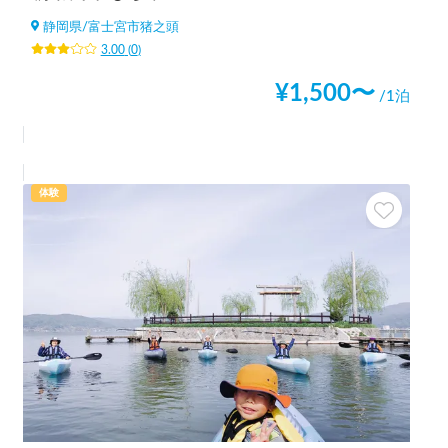
静岡県
/
富士宮市猪之頭
3.00
(
0
)
¥
1,500
〜
/1泊
体験