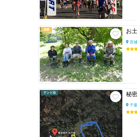
体験
お
宮
テント泊
秘密
千