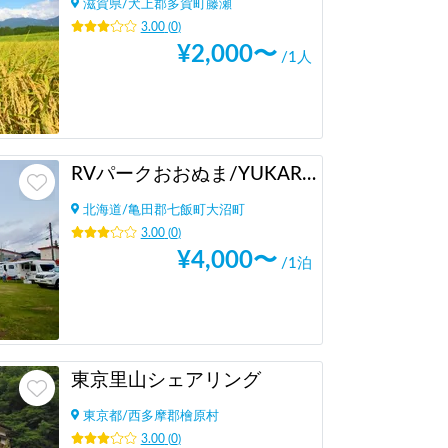
滋賀県
/
犬上郡多賀町藤瀬
3.00
(
0
)
¥
2,000
〜
/1人
RVパークおおぬま/YUKARA AUTO CAMP
北海道
/
亀田郡七飯町大沼町
3.00
(
0
)
¥
4,000
〜
/1泊
東京里山シェアリング
東京都
/
西多摩郡檜原村
3.00
(
0
)