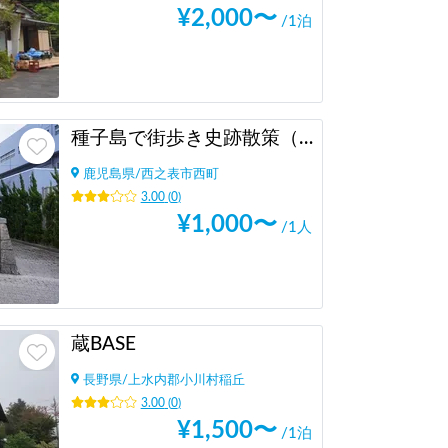
¥
2,000
〜
/1泊
種子島で街歩き史跡散策（鉄砲伝来のドラマを巡る）
鹿児島県
/
西之表市西町
3.00
(
0
)
¥
1,000
〜
/1人
蔵BASE
長野県
/
上水内郡小川村稲丘
3.00
(
0
)
¥
1,500
〜
/1泊