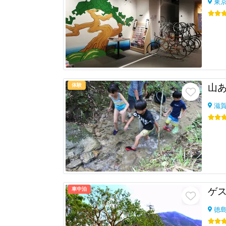
東
体験
滋
車中泊
ゲス
徳