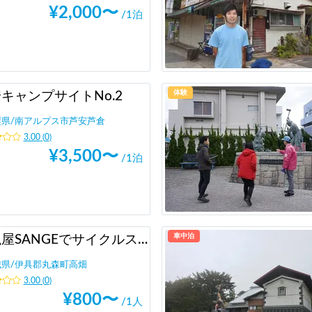
¥
2,000
〜
/1泊
体験
キャンプサイトNo.2
梨県
/
南アルプス市芦安芦倉
3.00
(
0
)
¥
3,500
〜
/1泊
車中泊
大槻屋SANGEでサイクルステーション施設利用（サイクリスト向け）
城県
/
伊具郡丸森町高畑
3.00
(
0
)
¥
800
〜
/1人