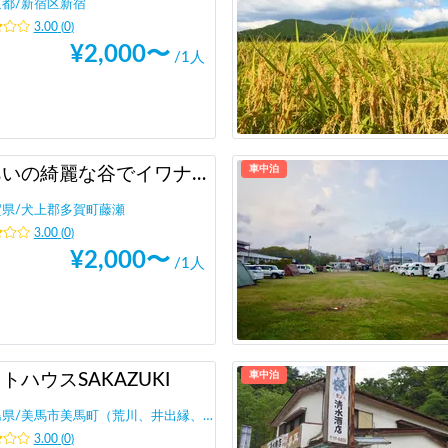
京都
/
新宿区新宿
3.00
(
0
)
¥
2,000
〜
/1人
車中泊
山あいの綺麗な谷でイワナをつかんで食べる
賀県
/
犬上郡多賀町藤瀬
3.00
(
0
)
¥
2,000
〜
/1人
車中泊
トハウスSAKAZUKI
島県
/
美馬市美馬町（荒川、井出縁、井ノ神、大泉、大宮西、上突出、岸ノ下、北東原、
3.00
(
0
)