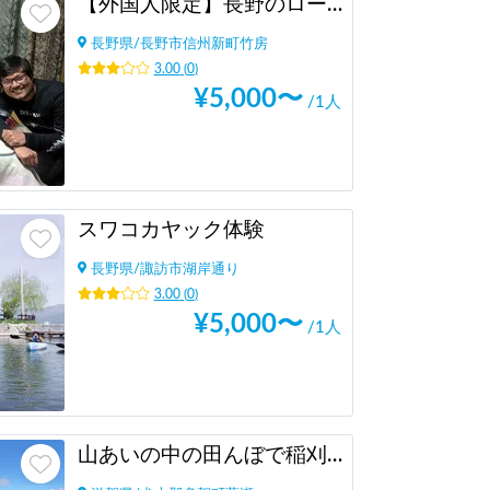
【外国人限定】長野のローカル生活体験
長野県
/
長野市信州新町竹房
3.00
(
0
)
¥
5,000
〜
/1人
スワコカヤック体験
長野県
/
諏訪市湖岸通り
3.00
(
0
)
¥
5,000
〜
/1人
山あいの中の田んぼで稲刈りと新米おにぎり食べ放題