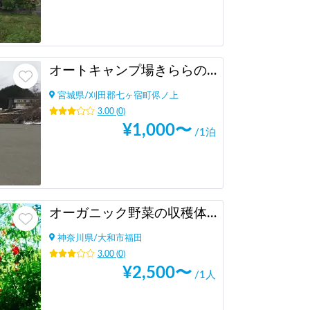
オートキャンプ場きららの森パーキング
宮城県
/
刈田郡七ヶ宿町侭ノ上
3.00
(
0
)
¥
1,000
〜
/1泊
オーガニック野菜の収穫体験 at Microbe-NaturalFarmers-
神奈川県
/
大和市福田
3.00
(
0
)
¥
2,500
〜
/1人