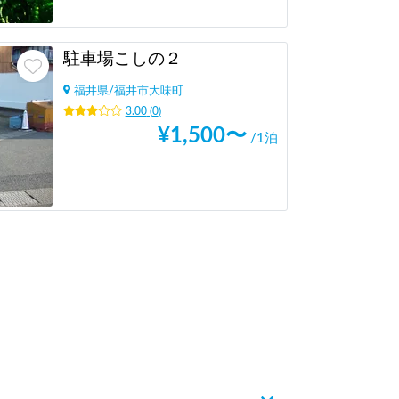
駐車場こしの２
福井県
/
福井市大味町
3.00
(
0
)
¥
1,500
〜
/1泊