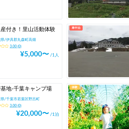
車中泊
土産付き！里山活動体験
城県
/
伊具郡丸森町高畑
3.00
(
0
)
¥
5,000
〜
/1人
体験
基地-千葉キャンプ場
葉県
/
千葉市若葉区野呂町
3.00
(
0
)
¥
20,000
〜
/1泊