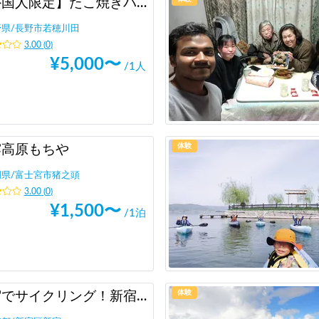
【外国人限定】たこ焼きパーティー
野県
/
長野市若穂川田
3.00
(
0
)
¥
5,000
〜
/1人
体験
霧高原もちや
岡県
/
富士宮市猪之頭
3.00
(
0
)
¥
1,500
〜
/1泊
体験
新宿でサイクリング！新宿御苑、明治神宮、代々木公園まで20分の好立地の観光案内所【INBOUND LEAGUE】から