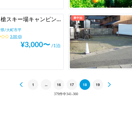
車中泊
鹿島槍スキー場キャンピングカーサイト
野県
/
大町市平
3.00
(
0
)
¥
3,000
〜
/1泊
Previous
1
...
16
17
18
19
Next
379件中341-360