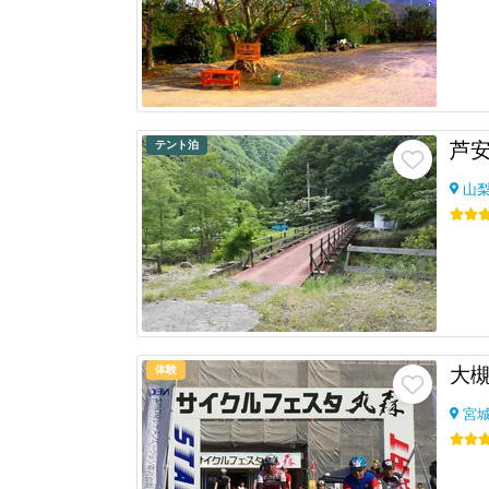
テント泊
芦安
山
体験
宮