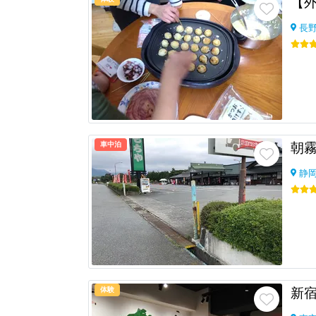
長
車中泊
朝
静
体験