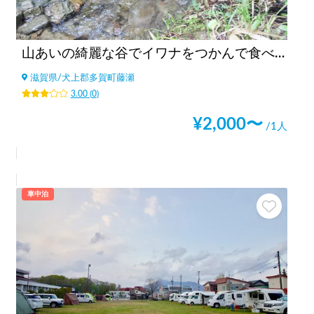
山あいの綺麗な谷でイワナをつかんで食べる
滋賀県
/
犬上郡多賀町藤瀬
3.00
(
0
)
¥
2,000
〜
/1人
車中泊