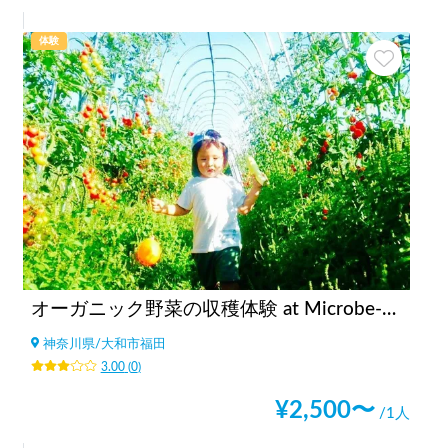
体験
オーガニック野菜の収穫体験 at Microbe-NaturalFarmers-
神奈川県
/
大和市福田
3.00
(
0
)
¥
2,500
〜
/1人