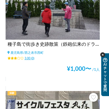
種子島で街歩き史跡散策（鉄砲伝来のドラマを巡る）
鹿児島県
/
西之表市西町
3.00
(
0
)
AI
¥
1,000
〜
チ
/1人
ャ
ッ
ト
で
質
問
体験