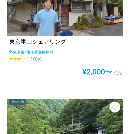
東京里山シェアリング
東京都
/
西多摩郡檜原村
3.00
(
0
)
¥
2,000
〜
/1泊
テント泊