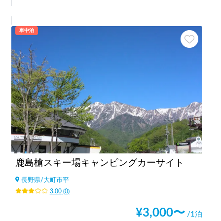
車中泊
鹿島槍スキー場キャンピングカーサイト
長野県
/
大町市平
3.00
(
0
)
¥
3,000
〜
/1泊