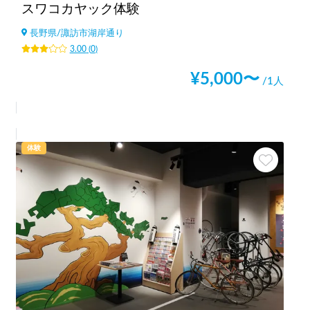
スワコカヤック体験
長野県
/
諏訪市湖岸通り
3.00
(
0
)
¥
5,000
〜
/1人
体験