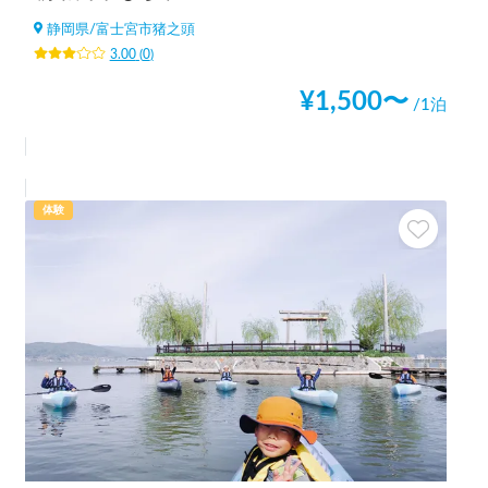
静岡県
/
富士宮市猪之頭
3.00
(
0
)
¥
1,500
〜
/1泊
体験