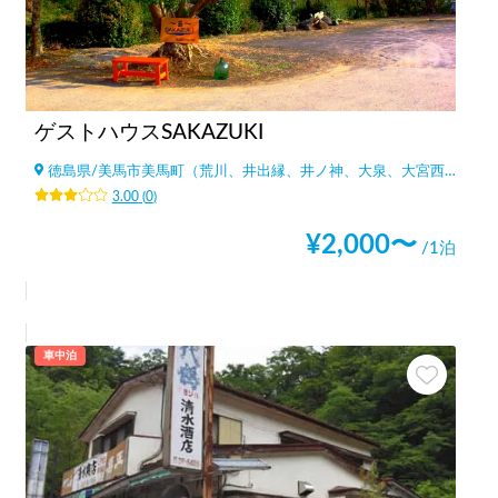
ゲストハウスSAKAZUKI
徳島県
/
美馬市美馬町（荒川、井出縁、井ノ神、大泉、大宮西、上突出、岸ノ下、北東原、
3.00
(
0
)
¥
2,000
〜
/1泊
車中泊