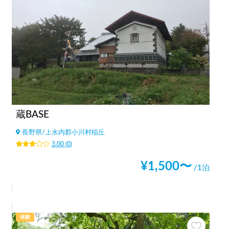
蔵BASE
長野県
/
上水内郡小川村稲丘
3.00
(
0
)
¥
1,500
〜
/1泊
体験