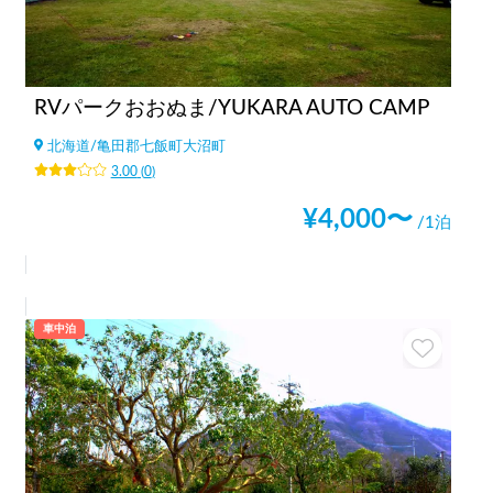
RVパークおおぬま/YUKARA AUTO CAMP
北海道
/
亀田郡七飯町大沼町
3.00
(
0
)
¥
4,000
〜
/1泊
車中泊