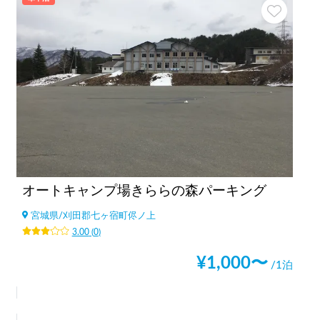
オートキャンプ場きららの森パーキング
宮城県
/
刈田郡七ヶ宿町侭ノ上
3.00
(
0
)
¥
1,000
〜
/1泊