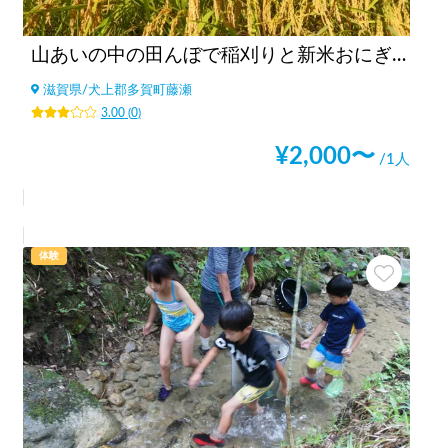
山あいの中の田んぼで稲刈りと新米おにぎり食べ放題
滋賀県
/
犬上郡多賀町藤瀬
3.00
(
0
)
¥
2,000
〜
/1人
体験