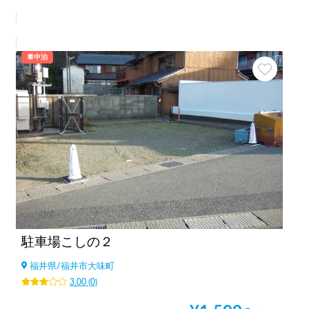
車中泊
駐車場こしの２
福井県
/
福井市大味町
3.00
(
0
)