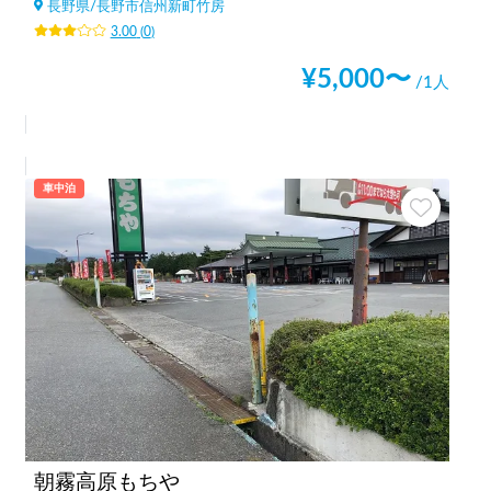
長野県
/
長野市信州新町竹房
3.00
(
0
)
¥
5,000
〜
/1人
車中泊
朝霧高原もちや