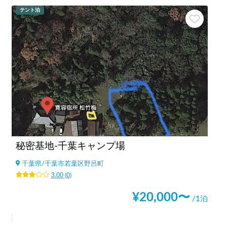
テント泊
秘密基地-千葉キャンプ場
千葉県
/
千葉市若葉区野呂町
3.00
(
0
)
¥
20,000
〜
/1泊