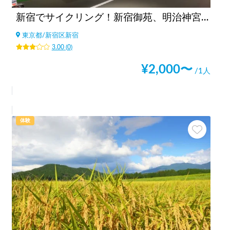
新宿でサイクリング！新宿御苑、明治神宮、代々木公園まで20分の好立地の観光案内所【INBOUND LEAGUE】から
東京都
/
新宿区新宿
3.00
(
0
)
¥
2,000
〜
/1人
体験