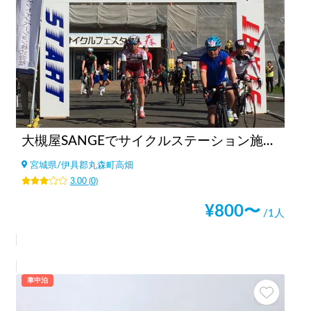
大槻屋SANGEでサイクルステーション施設利用（サイクリスト向け）
宮城県
/
伊具郡丸森町高畑
3.00
(
0
)
¥
800
〜
/1人
車中泊