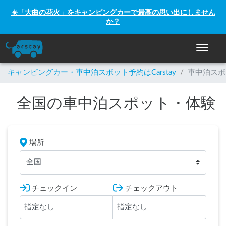
☀️「大曲の花火」をキャンピングカーで最高の思い出にしません
か？
ナビゲー
キャンピングカー・車中泊スポット予約はCarstay
/
車中泊スポ
全国の車中泊スポット・体験
場所
全国
チェックイン
チェックアウト