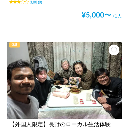
3.00
(
0
)
¥
5,000
〜
/1人
体験
【外国人限定】長野のローカル生活体験