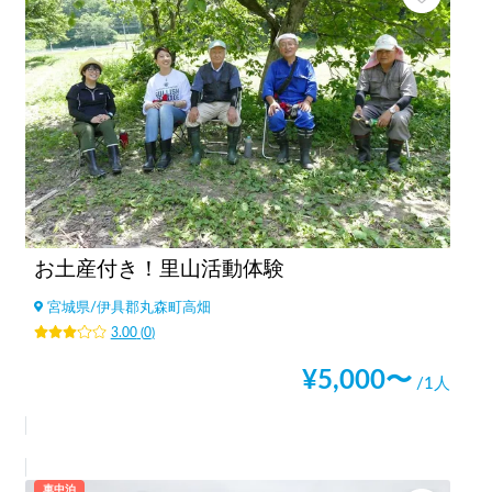
お土産付き！里山活動体験
宮城県
/
伊具郡丸森町高畑
3.00
(
0
)
¥
5,000
〜
/1人
車中泊