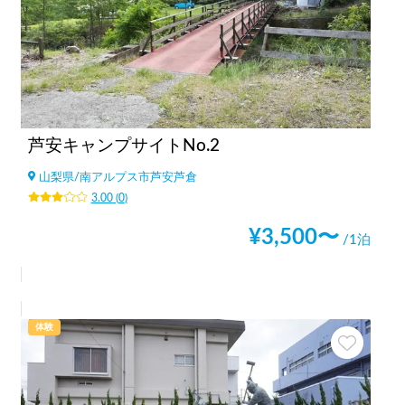
芦安キャンプサイトNo.2
山梨県
/
南アルプス市芦安芦倉
3.00
(
0
)
¥
3,500
〜
/1泊
体験