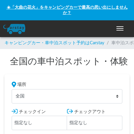
☀️「大曲の花火」をキャンピングカーで最高の思い出にしません
か？
ナビゲー
キャンピングカー・車中泊スポット予約はCarstay
/
車中泊スポ
全国の車中泊スポット・体験
場所
全国
チェックイン
チェックアウト