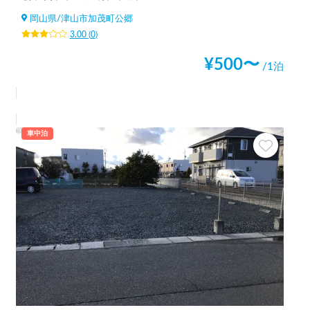
岡山県
/
津山市加茂町公郷
3.00
(
0
)
¥
500
〜
/1泊
車中泊