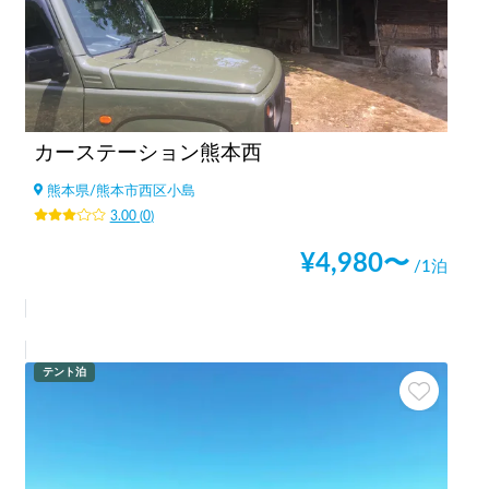
カーステーション熊本西
熊本県
/
熊本市西区小島
3.00
(
0
)
¥
4,980
〜
/1泊
テント泊