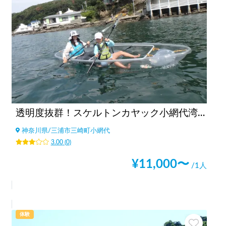
透明度抜群！スケルトンカヤック小網代湾ツアー
神奈川県
/
三浦市三崎町小網代
3.00
(
0
)
¥
11,000
〜
/1人
体験