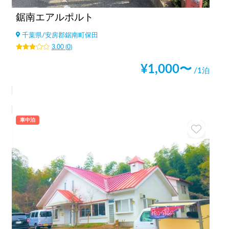
鋸南エアルポルト
千葉県
/
安房郡鋸南町保田
3.00
(
0
)
¥
1,000
〜
/1泊
車中泊