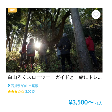
体験
白山ろくスローツー ガイドと一緒にトレッキング
石川県
/
白山市尾添
3.00
(
0
)
¥
3,500
〜
/1人