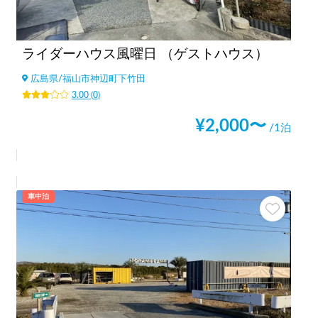
ライダーハウス風曜日 （ゲストハウス）
広島県
/
福山市神辺町下竹田
3.00
(
0
)
¥
2,000
〜
/1泊
車中泊