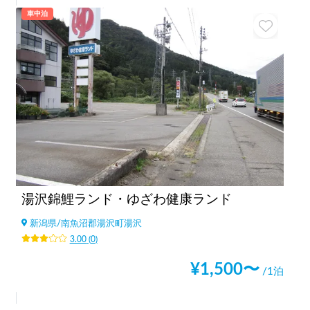
車中泊
湯沢錦鯉ランド・ゆざわ健康ランド
新潟県
/
南魚沼郡湯沢町湯沢
3.00
(
0
)
¥
1,500
〜
/1泊