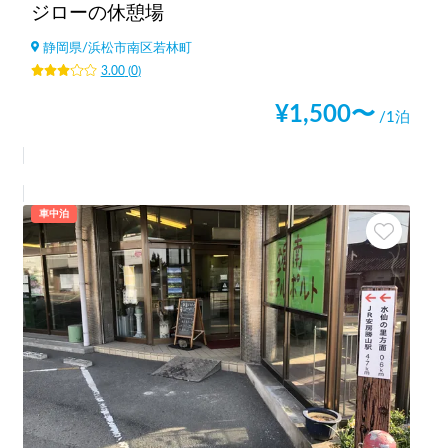
ジローの休憩場
静岡県
/
浜松市南区若林町
3.00
(
0
)
¥
1,500
〜
/1泊
車中泊