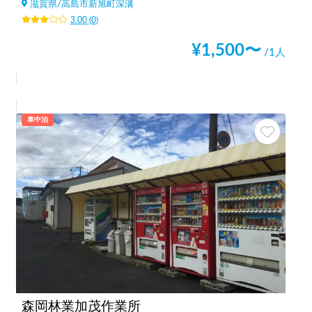
滋賀県
/
高島市新旭町深溝
3.00
(
0
)
¥
1,500
〜
/1人
車中泊
森岡林業加茂作業所