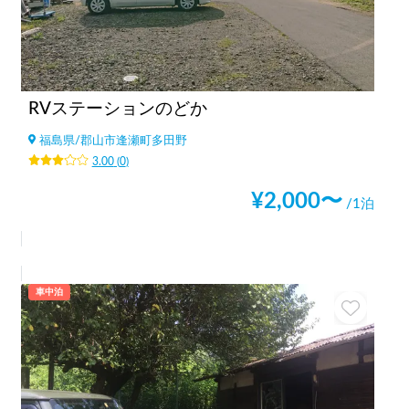
RVステーションのどか
福島県
/
郡山市逢瀬町多田野
3.00
(
0
)
¥
2,000
〜
/1泊
車中泊