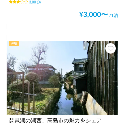
3.00
(
0
)
¥
3,000
〜
/1泊
体験
琵琶湖の湖西、高島市の魅力をシェア