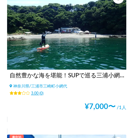
自然豊かな海を堪能！SUPで巡る三浦小網代湾ツアー
神奈川県
/
三浦市三崎町小網代
3.00
(
0
)
¥
7,000
〜
/1人
車中泊