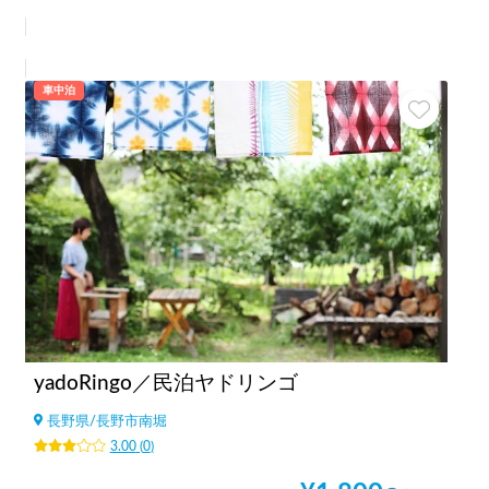
車中泊
yadoRingo／民泊ヤドリンゴ
長野県
/
長野市南堀
3.00
(
0
)