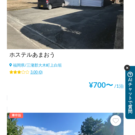
ホステルあまおう
福岡県
/
三潴郡大木町上白垣
3.00
(
0
)
AI
¥
700
〜
チ
/1泊
ャ
ッ
ト
で
質
問
車中泊