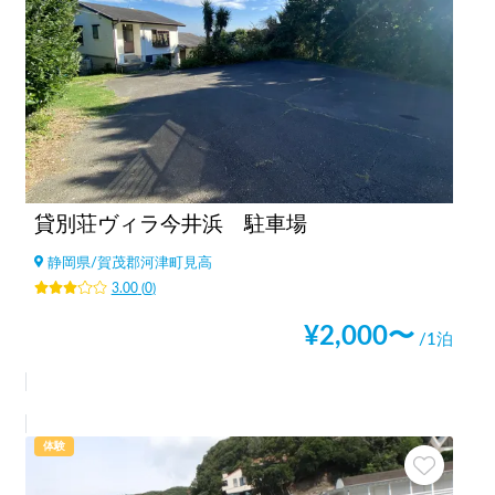
貸別荘ヴィラ今井浜 駐車場
静岡県
/
賀茂郡河津町見高
3.00
(
0
)
¥
2,000
〜
/1泊
体験