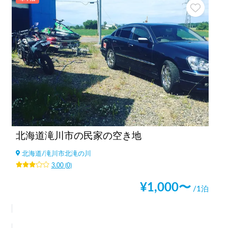
北海道滝川市の民家の空き地
北海道
/
滝川市北滝の川
3.00
(
0
)
¥
1,000
〜
/1泊