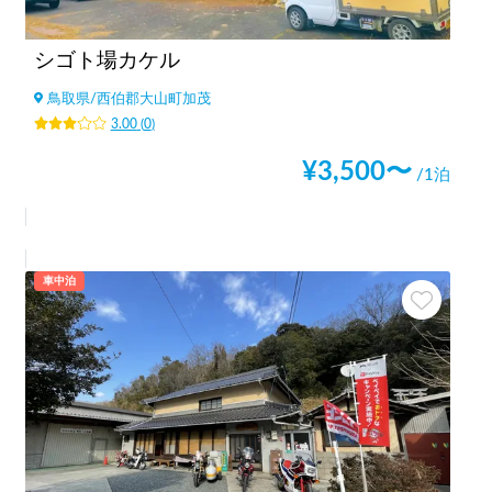
シゴト場カケル
鳥取県
/
西伯郡大山町加茂
3.00
(
0
)
¥
3,500
〜
/1泊
車中泊