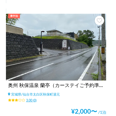
車中泊
奥州 秋保温泉 蘭亭（カーステイご予約準備中）
宮城県
/
仙台市太白区秋保町湯元
3.00
(
0
)
¥
2,000
〜
/1泊