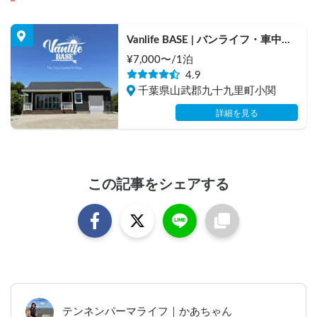
Vanlife BASE | バンライフ・車中泊
デビューに！/焚き火・BBQ/co-
¥
7,000
〜/
1泊
living/貸し切り可/ペット大歓迎
4.9
千葉県山武郡九十九里町小関
詳細を見る
この記事をシェアする
テンネンパーマライフ｜かあちゃん