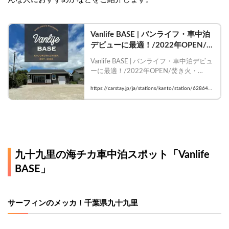
Vanlife BASE | バンライフ・車中泊
デビューに最適！/2022年OPEN/焚
き火・BBQ/co-living/長期滞在がお
Vanlife BASE | バンライフ・車中泊デビュ
トク/貸し切り可/テントサウナ/洗
ーに最適！/2022年OPEN/焚き火・
濯・乾燥無料/ペット大歓迎/海まで
BBQ/co-living/長期滞在がおトク/貸し切
車で2分｜千葉県山武郡九十九里町
https://carstay.jp/ja/stations/kanto/station/628646d
り可/テントサウナ/洗濯・乾燥無料/ペッ
小関｜キャンプ場・車中泊スポット
b023869d2d117ce3f/
ト大歓迎/海まで車で2分｜千葉県山武郡
が探せるスペースシェアはCarstay
九十九里町小関｜キャンプ場・車中泊ス
ポットが探せるスペースシェアはCarstay
九十九里の海チカ車中泊スポット「Vanlife 
BASE」
サーフィンのメッカ！千葉県九十九里