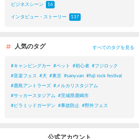
ビジネスシーン
16
インタビュー・ストーリー
137
人気のタグ
すべてのタグを見る
#
キャンピングカー
#
ペット
#
初心者
#
フジロック
#
音楽フェス
#
犬
#
東京
#
sany.van
#
fuji rock festival
#
鹿島アントラーズ
#
メルカリスタジアム
#
サッカースタジアム
#
茨城県鹿嶋市
#
ピラミッドガーデン
#
事故防止
#
野外フェス
公式アカウント