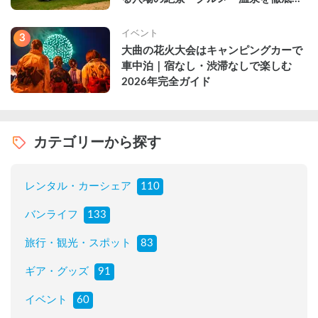
説
イベント
3
大曲の花火大会はキャンピングカーで
車中泊｜宿なし・渋滞なしで楽しむ
2026年完全ガイド
カテゴリーから探す
レンタル・カーシェア
110
バンライフ
133
旅行・観光・スポット
83
ギア・グッズ
91
イベント
60