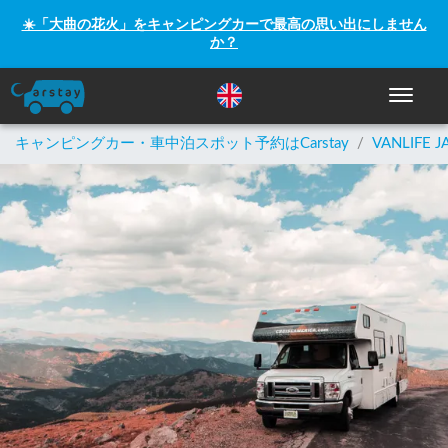
☀️「大曲の花火」をキャンピングカーで最高の思い出にしません
か？
ナビゲー
キャンピングカー・車中泊スポット予約はCarstay
/
VANLIFE J