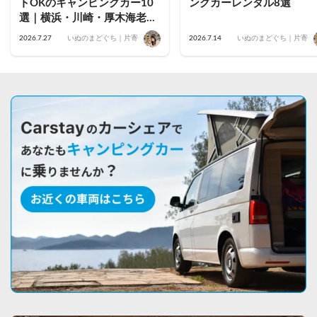
トOKのキャンピングカー10
ングカーレンタル8選
選｜横浜・川崎・厚木海老
名・藤沢茅ヶ崎・小田原・鎌
2026.7.27
いぬのまどぐち｜片寄
2026.7.14
いぬのまどぐち｜片寄
倉のおすすめ車両を公開