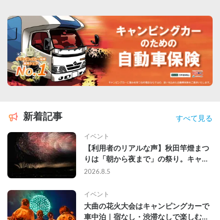
新着記事
すべて見る
イベント
【利用者のリアルな声】秋田竿燈まつ
りは「朝から夜まで」の祭り。キャン
ピングカーで行った2組の記録
2026.8.5
イベント
大曲の花火大会はキャンピングカーで
車中泊｜宿なし・渋滞なしで楽しむ