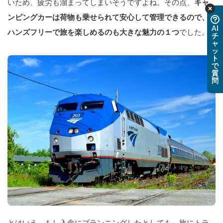
いため、疲労も溜まってしまいそうですよね。その点、
キャ
ンピングカーは荷物も乗せられて安心して管理できるので、
AI
ハンズフリーで旅を楽しめるのも大きな魅力の１つ
でした。
チ
ャ
ッ
ト
で
質
問