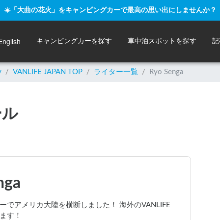
☀️「大曲の花火」をキャンピングカーで最高の思い出にしませんか？
English
キャンピングカーを探す
車中泊スポットを探す
記
y
/
VANLIFE JAPAN TOP
/
ライター一覧
/
Ryo Senga
ール
nga
ーでアメリカ大陸を横断しました！ 海外のVANLIFE
ます！