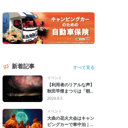
新着記事
すべて見る
イベント
【利用者のリアルな声】
秋田竿燈まつりは「朝か
ら夜まで」の祭り。キャ
2026.8.5
ンピングカーで行った2
組の記録
イベント
大曲の花火大会はキャン
ピングカーで車中泊｜宿