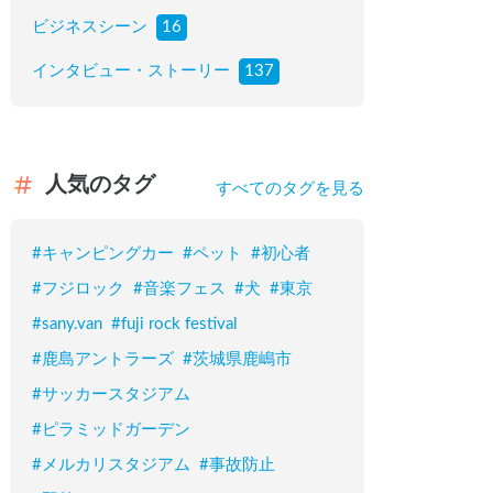
ビジネスシーン
16
インタビュー・ストーリー
137
人気のタグ
すべてのタグを見る
#
キャンピングカー
#
ペット
#
初心者
#
フジロック
#
音楽フェス
#
犬
#
東京
#
sany.van
#
fuji rock festival
#
鹿島アントラーズ
#
茨城県鹿嶋市
#
サッカースタジアム
#
ピラミッドガーデン
#
メルカリスタジアム
#
事故防止