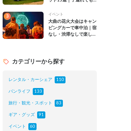
ット15選｜子連れでも
楽しめる穴場の絶景・グ
ルメ・温泉を徹底解説
イベント
3
大曲の花火大会はキャン
ピングカーで車中泊｜宿
なし・渋滞なしで楽しむ
2026年完全ガイド
カテゴリーから探す
レンタル・カーシェア
110
バンライフ
133
旅行・観光・スポット
83
ギア・グッズ
91
イベント
60