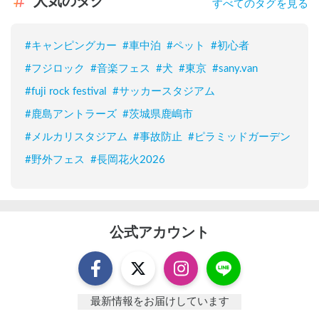
人気のタグ
すべてのタグを見る
#
キャンピングカー
#
車中泊
#
ペット
#
初心者
#
フジロック
#
音楽フェス
#
犬
#
東京
#
sany.van
#
fuji rock festival
#
サッカースタジアム
#
鹿島アントラーズ
#
茨城県鹿嶋市
#
メルカリスタジアム
#
事故防止
#
ピラミッドガーデン
#
野外フェス
#
長岡花火2026
公式アカウント
最新情報をお届けしています