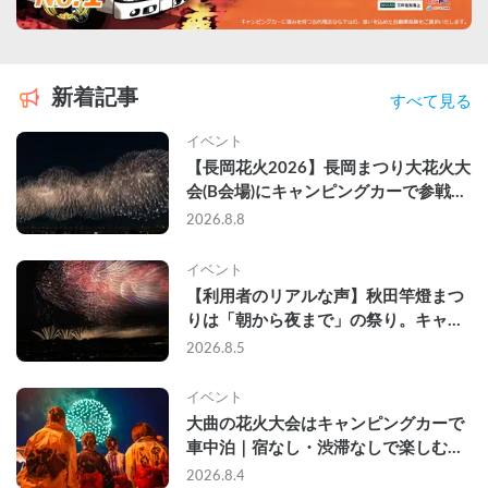
新着記事
すべて見る
イベント
【長岡花火2026】長岡まつり大花火大
会(B会場)にキャンピングカーで参戦し
て、長岡駅前で車中泊してきた
2026.8.8
イベント
【利用者のリアルな声】秋田竿燈まつ
りは「朝から夜まで」の祭り。キャン
ピングカーで行った2組の記録
2026.8.5
イベント
大曲の花火大会はキャンピングカーで
車中泊｜宿なし・渋滞なしで楽しむ
2026年完全ガイド
2026.8.4