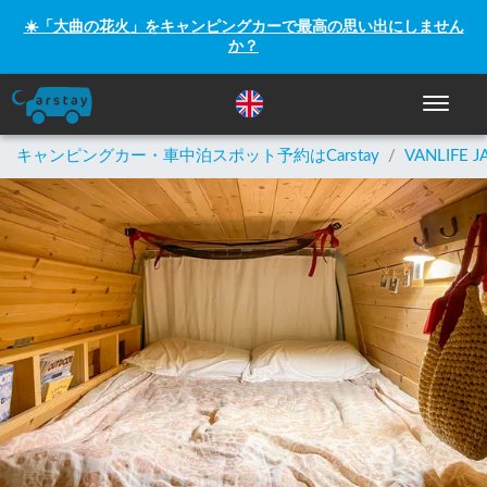
☀️「大曲の花火」をキャンピングカーで最高の思い出にしません
か？
ナビゲー
キャンピングカー・車中泊スポット予約はCarstay
/
VANLIFE J