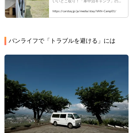
いいとこ取り！「車中泊キャンプ」の魅
力と注意点

https://carstay.jp/ja/media/stay/VAN-Camp01/
    #vanlifejapan #carstay #車中泊
バンライフで「トラブルを避ける」には