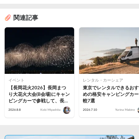
関連記事
イベント
レンタル・カーシェア
【長岡花火2026】長岡まつ
東京でレンタルできるおす
り大花火大会(B会場)にキャン
めの格安キャンピングカー
ピングカーで参戦して、長岡
較7選
駅前で車中泊してきた
2026.8.8
Koki Miyashita
2026.7.10
Yurina Makino