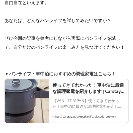
自由自在といえます。
あなたは、どんなバンライフを試してみたいですか？
ぜひ今回の記事を参考にしながら実際にバンライフを試し
て、自分だけのバンライフの楽しみ方を見つけてください！
▼バンライフ・車中泊におすすめの調理家電はこちら！
使ってきてわかった！車中泊に最適
な調理家電を紹介します | Carstay
の情報発信メディアVANLIFE 
【VANLIFEJAPAN】使ってきてわかっ
JAPAN
た！車中泊に最適な調理家電を紹介しま
す

https://carstay.jp/ja/media/life/electric_cooker/
    #vanlifejapan #carstay#休日バンライフ
#調理家電#車中泊#最適