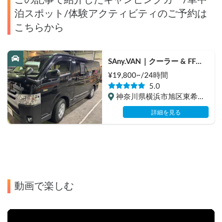
この記事で紹介したキャンピングカー/車中
泊スポット/体験アクティビティのご予約は
こちらから
SAny.VAN｜クーラー & FFヒ
ーター搭載モデル
¥
19,800
~/24
時間
5.0
神奈川県横浜市旭区東希望
が丘, 相鉄線　二俣川駅・
詳細を見る
希望ヶ丘駅
動画で楽しむ