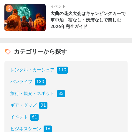
イベント
3
大曲の花火大会はキャンピングカーで
車中泊｜宿なし・渋滞なしで楽しむ
2026年完全ガイド
カテゴリーから探す
レンタル・カーシェア
110
バンライフ
133
旅行・観光・スポット
83
ギア・グッズ
91
イベント
61
ビジネスシーン
16