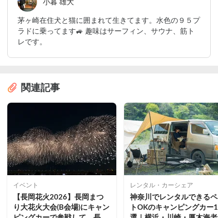
小暮 雄大
茅ヶ崎在住犬と猫に囲まれて生きてます。水色の９５プ
ラドに乗ってます🚙 趣味はサーフィン、サウナ、筋ト
レです。
関連記事
イベント
レンタル・カーシェア
【長岡花火2026】長岡まつ
神奈川でレンタルできるペ
り大花火大会(B会場)にキャン
トOKのキャンピングカー1
ピングカーで参戦して、長岡
選｜横浜・川崎・厚木海老