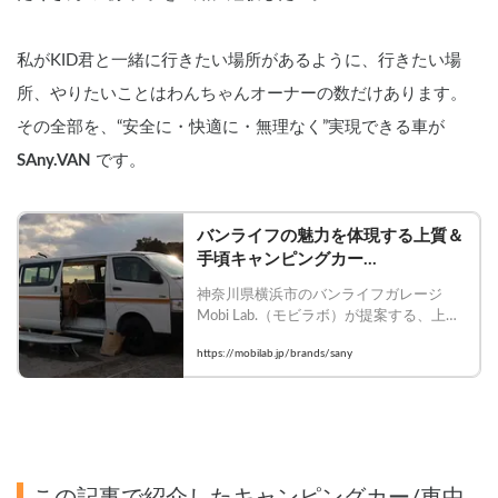
私がKID君と一緒に行きたい場所があるように、行きたい場
所、やりたいことはわんちゃんオーナーの数だけあります。
その全部を、“安全に・快適に・無理なく”実現できる車が 
SAny.VAN 
です。
バンライフの魅力を体現する上質＆
手頃キャンピングカー
「SAny.VAN」
神奈川県横浜市のバンライフガレージ 
Mobi Lab.（モビラボ）が提案する、上質
＆手頃なカスタムキャンピングカー
https://mobilab.jp/brands/sany
「SAny.VAN（サニーバン）」。ハイエー
スを中心に、その他の車種もご相談可能
です。