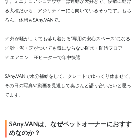
す。ミニチュアシュナウザーは運動が大好きで、俊敏に動け
る犬種だから、アジリティーにも向いているそうです。もち
ろん、休憩もSAny.VANで。
✅ 外が騒がしくても落ち着ける“専用の安心スペース”になる
✅ 砂・泥・芝がついても気にならない防水・防汚フロア
✅ エアコン、FFヒーターで年中快適
SAny.VANで水分補給をして、クレートでゆっくり休ませて、
その日の写真や動画を見返して奥さんと語り合いたいと思っ
てます。
SAny.VANは、なぜペットオーナーにおすす
めなのか？