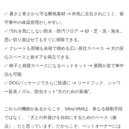
✅ 暑さと寒さから守る断熱素材 → 外気に左右されにくく、留
守番中の体温管理がしやすい。
✅ 汚れを気にしない防水・防汚フロア → 砂・芝・泥・海水…
思い切り遊ばせてもすぐに掃除できる。
✅ クレートも荷物も余裕で積める広い居住スペース → 犬の安
心スペースと旅ギアを両立できる。
✅ 椅子と就寝スペースになるベッドキット → 展開が楽で車中
泊も可能
✅ DOGパッケージでさらに快適に → リードフック、シャワ
ー延長ノズル、防虫ネット“犬のための装備”。
これらの機能があるからこそ、SAny.VANは、単なる移動手段
ではなく、「犬との外遊びを自由にするためのベース（拠
点）」だと思っています。だからこそ、ペットオーナーには