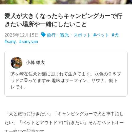
愛犬が大きくなったらキャンピングカーで行
きたい場所や一緒にしたいこと
2025年12月15日
旅行・観光・スポット
#
ペット
#
犬
#
sany.
#
sany.van
小暮 雄大
茅ヶ崎在住犬と猫に囲まれて生きてます。水色の９５プ
ラドに乗ってます🚙 趣味はサーフィン、サウナ、筋ト
レです。
「犬と旅行に行きたい」「キャンピングカーで犬と車中泊し
たい」「ペットとアウトドアに行きたい」そんなペットオー
ナー向けの記事です。