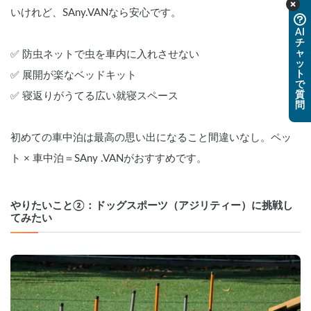
いけれど、SAny.VANなら安心です。
AI
チ
ャ
✅ 防虫ネットで虫を車内に入れさせない
ッ
ト
✅ 展開が楽なベッドキット
で
質
✅ 寝返りがうてる広い就寝スペース
問
初めての車中泊は最高の思い出になること間違いなし。ペッ
ト × 車中泊＝SAny .VANがおすすめです。
やりたいこと②：ドッグスポーツ（アジリティー）に挑戦し
てみたい