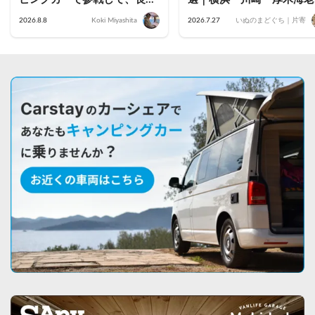
駅前で車中泊してきた
名・藤沢茅ヶ崎・小田原・
2026.8.8
Koki Miyashita
2026.7.27
いぬのまどぐち｜片寄
倉のおすすめ車両を公開