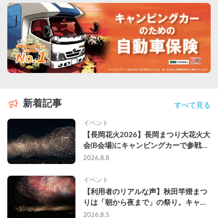
新着記事
すべて見る
イベント
【長岡花火2026】長岡まつり大花火大
会(B会場)にキャンピングカーで参戦し
て、長岡駅前で車中泊してきた
2026.8.8
イベント
【利用者のリアルな声】秋田竿燈まつ
りは「朝から夜まで」の祭り。キャン
ピングカーで行った2組の記録
2026.8.5