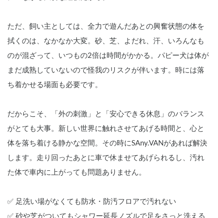
ただ、飼い主としては、全力で遊んだあとの興奮状態の体を
拭くのは、なかなか大変。砂、芝、よだれ、汗、いろんなも
のが混ざって、いつもの2倍は時間がかかる。パピー犬は体が
まだ成熟していないので怪我のリスクが伴います。時には落
ち着かせる場面も必要です。
だからこそ、「外の刺激」と「安心できる休息」のバランス 
がとても大事。新しい世界に触れさせてあげる時間と、心と
体を落ち着ける静かな空間。その時にSAny.VANがあれば解決
します。走り回ったあとに車で休ませてあげられるし、汚れ
た体で車内に上がっても問題ありません。
✅ 足洗い場がなくても防水・防汚フロアで汚れない
✅ 砂や芝がついてもシャワー延長ノズルで足をさっと洗える