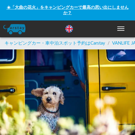
☀️「大曲の花火」をキャンピングカーで最高の思い出にしません
か？
ナビゲー
キャンピングカー・車中泊スポット予約はCarstay
/
VANLIFE J