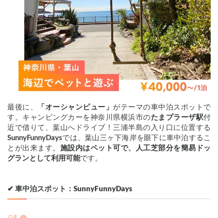
最後に、
「オーシャンビュー」
がテーマの車中泊スポットで
す。キャンピングカーを神奈川県横浜市の
たまプラーザ駅
付
近で借りて、葉山へドライブ！三浦半島の入り口に位置する
SunnyFunnyDays
では、葉山三ヶ下海岸を眼下に車中泊するこ
とが出来ます。
施設内はペット可で、人工芝部分を簡易ドッ
グランとして利用可能
です。
✔︎ 車中泊スポット：SunnyFunnyDays