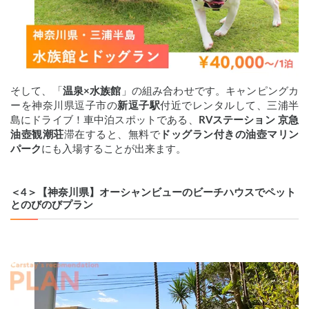
そして、「
温泉×水族館
」の組み合わせです。キャンピングカ
ーを神奈川県逗子市の
新逗子駅
付近でレンタルして、三浦半
島にドライブ！車中泊スポットである、
RVステーション 京急
油壺観潮荘
滞在すると、無料で
ドッグラン付きの油壺マリン
パーク
にも入場することが出来ます。
＜4＞【神奈川県】オーシャンビューのビーチハウスでペット
とのびのびプラン