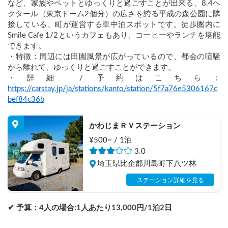
など、家族やペットとゆっくりと過ごすことが出来る、8.4ヘ
クタール（東京ドーム2個分）の広さを誇る平成の森公園に隣
接している、町が運営する車中泊スポットです。徒歩圏内に
Smile Cafe 1/2というカフェもあり、コーヒーやランチを堪能
できます。
・特徴：周辺には田園風景が広がっているので、都会の喧騒
から離れて、ゆっくりと過ごすことができます。
・詳細 / 予約はこちら：
https://carstay.jp/ja/stations/kanto/station/5f7a76e5306167c
bef84c36b
かわじまＲＶステーション
¥500~ / 1泊
3.0
埼玉県比企郡川島町下八ツ林
ステーション詳細を見る
✔︎ 予算：4人の場合:1人あたり13,000円/1泊2日