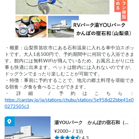
・概要：山梨県笛吹市にある石和温泉に入れる車中泊スポッ
トです。大人1名500円で、予約期間中に何回でも入浴できま
す。館内には無料WiFiが飛んでいるため、お風呂上がりに仕
事も快適に出来ます。ペットは館内には入れないのですが、
ドッグランでまったり楽しむことが可能です。
・特徴：事前に予約することで、地元の郷土料理を堪能でき
る朝食・夕食を食べることができます。
・詳細 / 予約はこちら：
https://carstay.jp/ja/stations/chubu/station/5e958d22bbe41e0
0272505c3
湯YOUパーク　かんぽの宿石和（山
梨県）
¥2000~ / 1泊
4.3