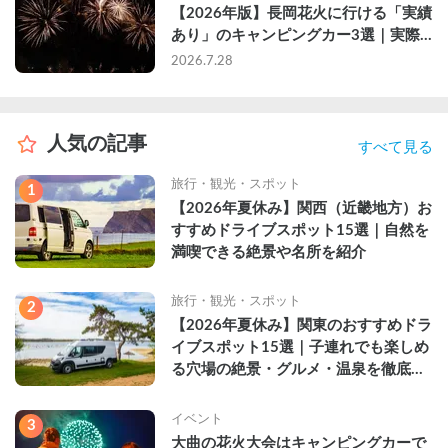
【2026年版】長岡花火に行ける「実績
あり」のキャンピングカー3選｜実際
に利用したゲストのレビュー付き
2026.7.28
人気の記事
すべて見る
旅行・観光・スポット
1
【2026年夏休み】関西（近畿地方）お
すすめドライブスポット15選｜自然を
満喫できる絶景や名所を紹介
旅行・観光・スポット
2
【2026年夏休み】関東のおすすめドラ
イブスポット15選｜子連れでも楽しめ
る穴場の絶景・グルメ・温泉を徹底解
説
イベント
3
大曲の花火大会はキャンピングカーで