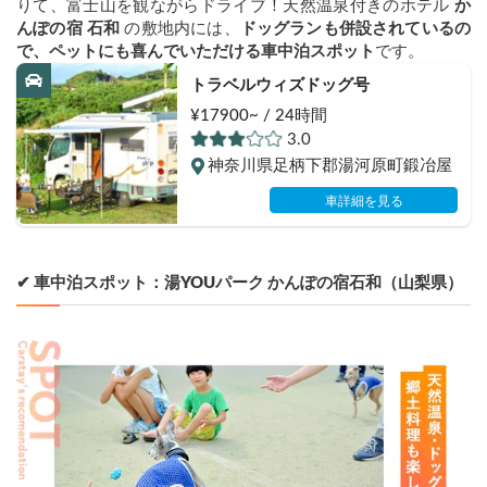
りて、富士山を観ながらドライブ！天然温泉付きのホテル 
か
んぽの宿 石和
 の敷地内には、
ドッグランも併設されているの
で、ペットにも喜んでいただける車中泊スポット
です。
トラベルウィズドッグ号
¥17900~ / 24時間
3.0
神奈川県足柄下郡湯河原町鍛冶屋
車詳細を見る
✔︎ 車中泊スポット：湯YOUパーク かんぽの宿石和（山梨県）