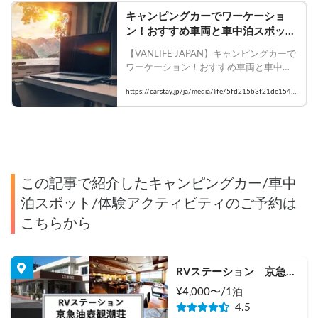
キャンピングカーでワーケーショ
ン！おすすめ車両と車中泊スポット
4選（関東編）
【VANLIFE JAPAN】キャンピングカーで
ワーケーション！おすすめ車両と車中泊
スポット4選（関東編）

https://carstay.jp/ja/media/life/5fd215b3f21de1540
#Carstay #VANLIFE #キャンピングカー #
e2a9a62
ワーケーション #レンタカー
この記事で紹介したキャンピングカー/車中
泊スポット/体験アクティビティのご予約は
こちらから
RVステーション　京急油
壺観潮荘
¥
4,000
〜/
1泊
4.5