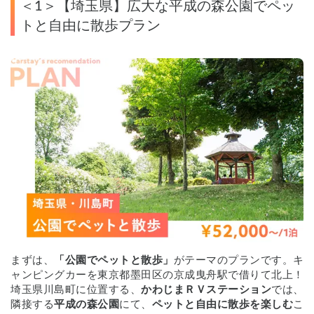
＜1＞【埼玉県】広大な平成の森公園でペッ
トと自由に散歩プラン
まずは、
「公園でペットと散歩」
がテーマのプランです。キ
ャンピングカーを東京都墨田区の京成曳舟駅で借りて北上！
埼玉県川島町に位置する、
かわじまＲＶステーション
では、
隣接する
平成の森公園
にて、
ペットと自由に散歩を楽しむ
こ