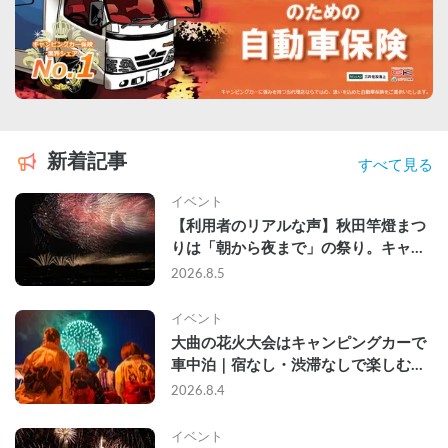
新着記事
すべて見る
イベント
【利用者のリアルな声】秋田竿燈まつ
りは「朝から夜まで」の祭り。キャン
ピングカーで行った2組の記録
2026.8.5
イベント
大曲の花火大会はキャンピングカーで
車中泊｜宿なし・渋滞なしで楽しむ
2026年完全ガイド
2026.8.4
イベント