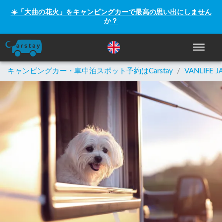
☀️「大曲の花火」をキャンピングカーで最高の思い出にしません
か？
ナビゲー
キャンピングカー・車中泊スポット予約はCarstay
/
VANLIFE J