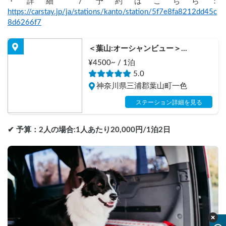
・詳細 / 予約はこちら：
https://carstay.jp/ja/stations/kanto/station/5f7e8fa8212dd45c
8d6266f7
＜葉山:オーシャンビュー＞
SunnyFunnyDays
¥4500~ / 1泊
5.0
神奈川県三浦郡葉山町一色
ステーション詳細を見る
✔︎ 予算：2人の場合:1人あたり20,000円/1泊2日