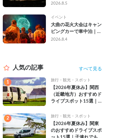
ら夜まで」の祭り。キャ
2026.8.5
ンピングカーで行った2
組の記録
イベント
大曲の花火大会はキャン
ピングカーで車中泊｜宿
なし・渋滞なしで楽しむ
2026.8.4
2026年完全ガイド
人気の記事
すべて見る
旅行・観光・スポット
1
【2026年夏休み】関西
（近畿地方）おすすめド
ライブスポット15選｜
自然を満喫できる絶景や
名所を紹介
旅行・観光・スポット
2
【2026年夏休み】関東
のおすすめドライブスポ
ット15選｜子連れでも