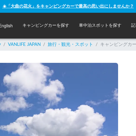
☀️「大曲の花火」をキャンピングカーで最高の思い出にしませんか？
English
キャンピングカーを探す
車中泊スポットを探す
記
y
/
VANLIFE JAPAN
/
旅行・観光・スポット
/
キャンピングカ