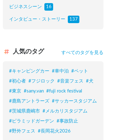
ビジネスシーン
16
インタビュー・ストーリー
137
人気のタグ
すべてのタグを見る
#
キャンピングカー
#
車中泊
#
ペット
#
初心者
#
フジロック
#
音楽フェス
#
犬
#
東京
#
sany.van
#
fuji rock festival
#
鹿島アントラーズ
#
サッカースタジアム
#
茨城県鹿嶋市
#
メルカリスタジアム
#
ピラミッドガーデン
#
事故防止
#
野外フェス
#
長岡花火2026