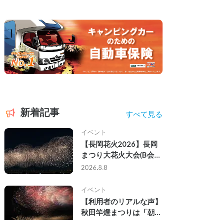
新着記事
すべて見る
イベント
【長岡花火2026】長岡
まつり大花火大会(B会
場)にキャンピングカー
2026.8.8
で参戦して、長岡駅前で
車中泊してきた
イベント
【利用者のリアルな声】
秋田竿燈まつりは「朝か