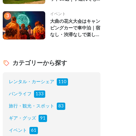
楽しめる穴場の絶景・グ
ルメ・温泉を徹底解説
イベント
3
大曲の花火大会はキャン
ピングカーで車中泊｜宿
なし・渋滞なしで楽しむ
2026年完全ガイド
カテゴリーから探す
レンタル・カーシェア
110
バンライフ
133
旅行・観光・スポット
83
ギア・グッズ
91
イベント
61