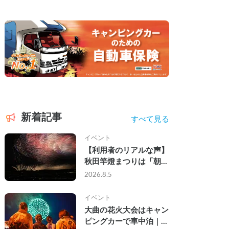
新着記事
すべて見る
イベント
【利用者のリアルな声】
秋田竿燈まつりは「朝か
ら夜まで」の祭り。キャ
2026.8.5
ンピングカーで行った2
組の記録
イベント
大曲の花火大会はキャン
ピングカーで車中泊｜宿