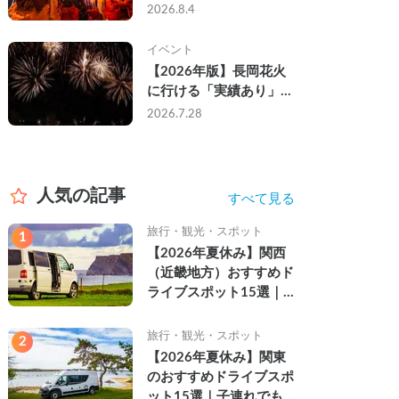
なし・渋滞なしで楽しむ
2026.8.4
2026年完全ガイド
イベント
【2026年版】長岡花火
に行ける「実績あり」の
キャンピングカー3選｜
2026.7.28
実際に利用したゲストの
レビュー付き
人気の記事
すべて見る
旅行・観光・スポット
1
【2026年夏休み】関西
（近畿地方）おすすめド
ライブスポット15選｜
自然を満喫できる絶景や
名所を紹介
旅行・観光・スポット
2
【2026年夏休み】関東
のおすすめドライブスポ
ット15選｜子連れでも