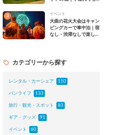
楽しめる穴場の絶景・グ
ルメ・温泉を徹底解説
イベント
3
大曲の花火大会はキャン
ピングカーで車中泊｜宿
なし・渋滞なしで楽しむ
2026年完全ガイド
カテゴリーから探す
レンタル・カーシェア
110
バンライフ
133
旅行・観光・スポット
83
ギア・グッズ
91
イベント
60