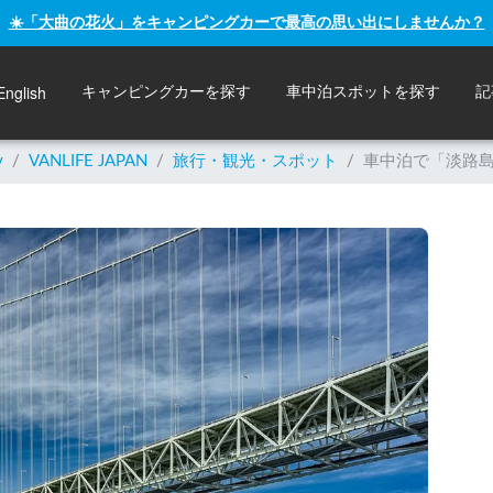
☀️「大曲の花火」をキャンピングカーで最高の思い出にしませんか？
English
キャンピングカーを探す
車中泊スポットを探す
記
y
/
VANLIFE JAPAN
/
旅行・観光・スポット
/
車中泊で「淡路