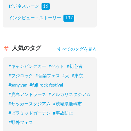
ビジネスシーン
16
インタビュー・ストーリー
137
人気のタグ
すべてのタグを見る
#
キャンピングカー
#
ペット
#
初心者
#
フジロック
#
音楽フェス
#
犬
#
東京
#
sany.van
#
fuji rock festival
#
鹿島アントラーズ
#
メルカリスタジアム
#
サッカースタジアム
#
茨城県鹿嶋市
#
ピラミッドガーデン
#
事故防止
#
野外フェス