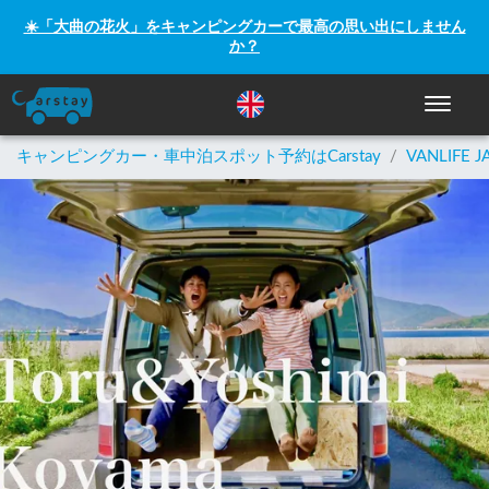
☀️「大曲の花火」をキャンピングカーで最高の思い出にしません
か？
ナビゲー
キャンピングカー・車中泊スポット予約はCarstay
/
VANLIFE J