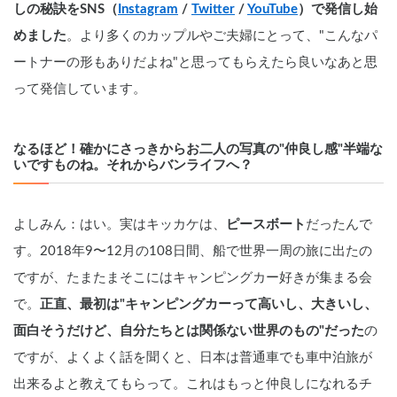
しの秘訣をSNS（
Instagram
 / 
Twitter
 / 
YouTube
）で発信し始
めました
。より多くのカップルやご夫婦にとって、"こんなパ
ートナーの形もありだよね"と思ってもらえたら良いなあと思
って発信しています。
なるほど！確かにさっきからお二人の写真の"仲良し感"半端な
いですものね。それからバンライフへ？
よしみん：はい。実はキッカケは、
ピースボート
だったんで
す。2018年9〜12月の108日間、船で世界一周の旅に出たの
ですが、たまたまそこにはキャンピングカー好きが集まる会
で。
正直、最初は"キャンピングカーって高いし、大きいし、
面白そうだけど、自分たちとは関係ない世界のもの"だった
の
ですが、よくよく話を聞くと、日本は普通車でも車中泊旅が
出来るよと教えてもらって。これはもっと仲良しになれるチ