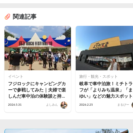
関連記事
イベント
旅行・観光・スポット
フジロックにキャンピングカ
岐阜で車中泊旅！ミチトラ
ーで参戦してみた｜夫婦で楽
フが「よりみち温泉」「ま
しんだ車中泊の体験談と持ち
ゆい」などの魅力スポット
物まとめ
体験してきた（「テラスゲ
2026.5.31
よしみん
2026.2.25
まるぴー
ト土岐」施設紹介編）