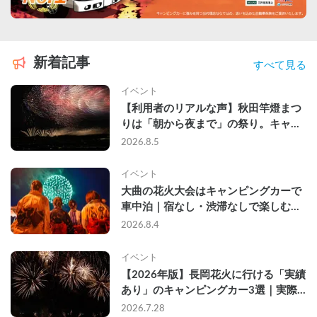
新着記事
すべて見る
イベント
【利用者のリアルな声】秋田竿燈まつ
りは「朝から夜まで」の祭り。キャン
ピングカーで行った2組の記録
2026.8.5
イベント
大曲の花火大会はキャンピングカーで
車中泊｜宿なし・渋滞なしで楽しむ
2026年完全ガイド
2026.8.4
イベント
【2026年版】長岡花火に行ける「実績
あり」のキャンピングカー3選｜実際
に利用したゲストのレビュー付き
2026.7.28