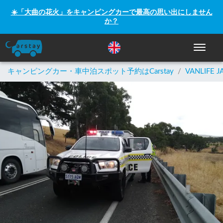
☀️「大曲の花火」をキャンピングカーで最高の思い出にしません
か？
ナビゲー
キャンピングカー・車中泊スポット予約はCarstay
/
VANLIFE J