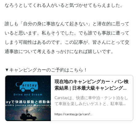
なろうとしてくれる人がいると気づかせてもらえました。
誰しも「自分の身に事故なんて起きない」と潜在的に思って
いると思います。私もそうでした。でも誰でも事故に遭って
しまう可能性はあるのです。この記事が、皆さんにとって交
通事故について考えるきっかけになれば嬉しいです。
▼キャンピングカーのご予約はこちら！
現在地のキャンピングカー・バン検
索結果 | 日本最大級キャンピングカ
ー予約サイト【Carstay】
Carstayは、快適に車中泊・テント泊をし
て車旅を楽しみたいゲストと、駐車場・
観光体験を提供したいホストをつなぐシ
https://carstay.jp/ja/cars?
ェアリングサービスです。
area=current_location&mode=map