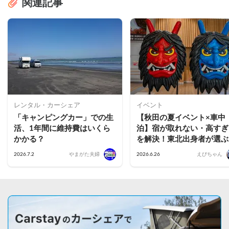
関連記事
レンタル・カーシェア
イベント
「キャンピングカー」での生
【秋田の夏イベント×車中
活、1年間に維持費はいくら
泊】宿が取れない・高すぎ
かかる？
を解決！東北出身者が選ぶ
花火・フェス・竿燈を楽し
2026.7.2
やまがた夫婦
2026.6.26
えびちゃん
車中泊スポット活用術