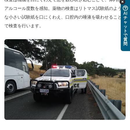
アルコール度数を感知。薬物の検査はリトマス試験紙のよう
AI
な小さい試験紙を口にくわえ、口腔内の唾液を吸わせること
チ
ャ
で検査を行います。
ッ
ト
で
質
問