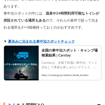
あります。
車中泊スポットの中には、
温泉や24時間利用可能なトイレが
併設されている場所もある
ので、それらの条件で絞って泊ま
れる場所を2〜3候補持っておくのがおすすめです。
▼ 
夏休みに泊まれる車中泊スポットチェック
全国の車中泊スポット・キャンプ場
検索結果 | Carstay
Carstayは、全国で快適に車中泊・テント
泊をして車旅を楽しみたいゲストと、駐
車場・観光体験を提供したいホストをつ
https://carstay.jp/ja/stations/whole_location
なぐシェアリングサービスです。