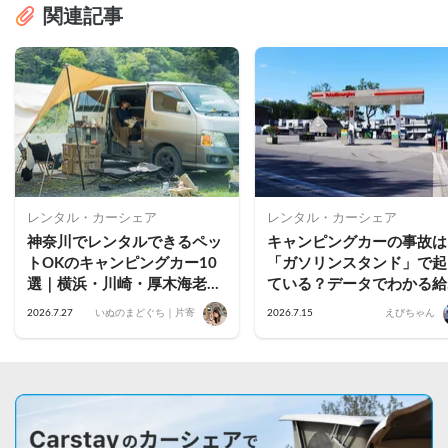
関連記事
レンタル・カーシェア
レンタル・カーシェア
神奈川でレンタルできるペッ
キャンピングカーの事故は
トOKのキャンピングカー10
「ガソリンスタンド」で起
選｜横浜・川崎・厚木海老
ている？データでわかる給
名・藤沢茅ヶ崎・小田原・鎌
時の落とし穴と予防策
2026.7.27
いぬのまどぐち｜片寄
2026.7.15
えびちゃん
倉のおすすめ車両を公開