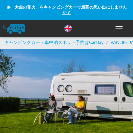
☀️「大曲の花火」をキャンピングカーで最高の思い出にしません
か？
ナビゲー
キャンピングカー・車中泊スポット予約はCarstay
/
VANLIFE J