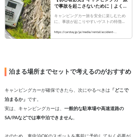
で事故を起こさないために｜よくあ
る事故と安全運転のポイント | 
キャンピングカー旅を安全に楽しむため
Carstayの情報発信メディア
に、事故が起こりやすいゲストの特徴や
VANLIFE JAPAN
シチュエーション、よくある事故例、重
https://carstay.jp/ja/media/rental/accident-
大事故につながる危険行為を解説。初心
prevention/
者が知っておきたい安全運転のポイント
を分かりやすく紹介します。
泊まる場所までセットで考えるのがおすすめ
キャンピングカーが確保できたら、次にやるべきは
「どこで
泊まるか」
です。
実は、キャンピングカーは、
一般的な駐車場や高速道路の
SA/PAなどでは車中泊できません
。
そのため、車中泊OKのスポットを事前に予約しておく必要が