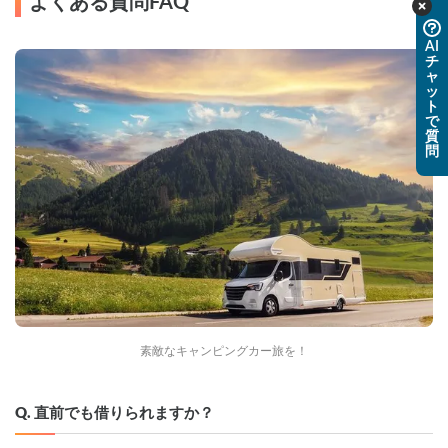
よくある質問FAQ
AI
チ
ャ
ッ
ト
で
質
問
素敵なキャンピングカー旅を！
Q. 直前でも借りられますか？