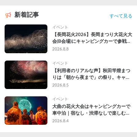
新着記事
すべて見る
イベント
【長岡花火2026】長岡まつり大花火大
会(B会場)にキャンピングカーで参戦し
て、長岡駅前で車中泊してきた
2026.8.8
イベント
【利用者のリアルな声】秋田竿燈まつ
りは「朝から夜まで」の祭り。キャン
ピングカーで行った2組の記録
2026.8.5
イベント
大曲の花火大会はキャンピングカーで
車中泊｜宿なし・渋滞なしで楽しむ
2026年完全ガイド
2026.8.4