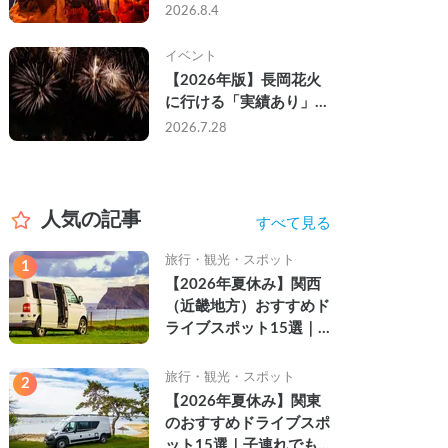
なし・渋滞なしで楽しむ
2026.8.4
2026年完全ガイド
イベント
【2026年版】長岡花火
に行ける「実績あり」の
キャンピングカー3選｜
2026.7.28
実際に利用したゲストの
レビュー付き
人気の記事
すべて見る
旅行・観光・スポット
1
【2026年夏休み】関西
（近畿地方）おすすめド
ライブスポット15選｜
自然を満喫できる絶景や
名所を紹介
旅行・観光・スポット
2
【2026年夏休み】関東
のおすすめドライブスポ
ット15選｜子連れでも