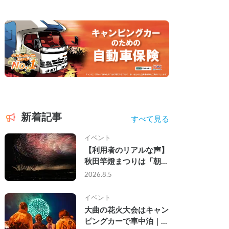
新着記事
すべて見る
イベント
【利用者のリアルな声】
秋田竿燈まつりは「朝か
ら夜まで」の祭り。キャ
2026.8.5
ンピングカーで行った2
組の記録
イベント
大曲の花火大会はキャン
ピングカーで車中泊｜宿