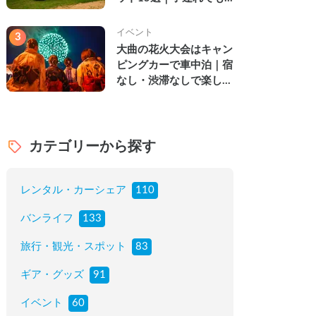
楽しめる穴場の絶景・グ
ルメ・温泉を徹底解説
イベント
3
大曲の花火大会はキャン
ピングカーで車中泊｜宿
なし・渋滞なしで楽しむ
2026年完全ガイド
カテゴリーから探す
レンタル・カーシェア
110
バンライフ
133
旅行・観光・スポット
83
ギア・グッズ
91
イベント
60