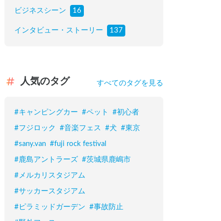
ビジネスシーン
16
インタビュー・ストーリー
137
人気のタグ
すべてのタグを見る
#
キャンピングカー
#
ペット
#
初心者
#
フジロック
#
音楽フェス
#
犬
#
東京
#
sany.van
#
fuji rock festival
#
鹿島アントラーズ
#
茨城県鹿嶋市
#
メルカリスタジアム
#
サッカースタジアム
#
ピラミッドガーデン
#
事故防止