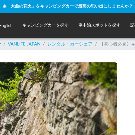
☀️「大曲の花火」をキャンピングカーで最高の思い出にしませんか？
English
キャンピングカーを探す
車中泊スポットを探す
記
y
/
VANLIFE JAPAN
/
レンタル・カーシェア
/
【初心者必見】