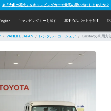
☀️「大曲の花火」をキャンピングカーで最高の思い出にしませんか？
English
キャンピングカーを探す
車中泊スポットを探す
記
y
/
VANLIFE JAPAN
/
レンタル・カーシェア
/
Carstayの