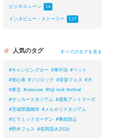
ビジネスシーン
16
インタビュー・ストーリー
137
人気のタグ
すべてのタグを見る
#
キャンピングカー
#
車中泊
#
ペット
#
初心者
#
フジロック
#
音楽フェス
#
犬
#
東京
#
sany.van
#
fuji rock festival
#
サッカースタジアム
#
鹿島アントラーズ
#
茨城県鹿嶋市
#
メルカリスタジアム
#
ピラミッドガーデン
#
事故防止
#
野外フェス
#
長岡花火2026