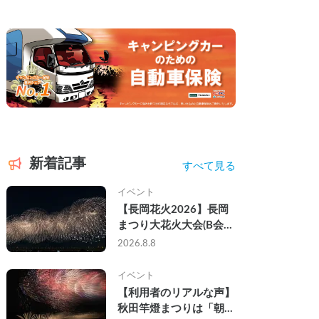
新着記事
すべて見る
イベント
【長岡花火2026】長岡
まつり大花火大会(B会
場)にキャンピングカー
2026.8.8
で参戦して、長岡駅前で
車中泊してきた
イベント
【利用者のリアルな声】
秋田竿燈まつりは「朝か