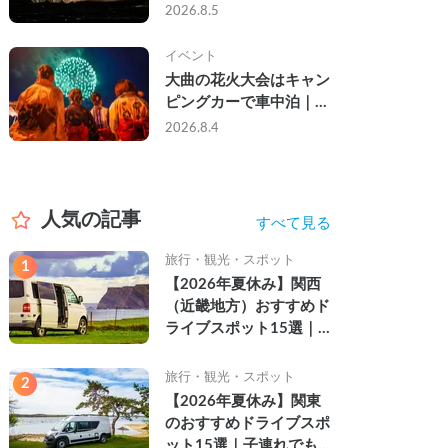
ら夜まで」の祭り。キャ
2026.8.5
ンピングカーで行った2
組の記録
イベント
大曲の花火大会はキャン
ピングカーで車中泊｜宿
なし・渋滞なしで楽しむ
2026.8.4
2026年完全ガイド
人気の記事
すべて見る
旅行・観光・スポット
1
【2026年夏休み】関西
（近畿地方）おすすめド
ライブスポット15選｜
自然を満喫できる絶景や
名所を紹介
旅行・観光・スポット
2
【2026年夏休み】関東
のおすすめドライブスポ
ット15選｜子連れでも