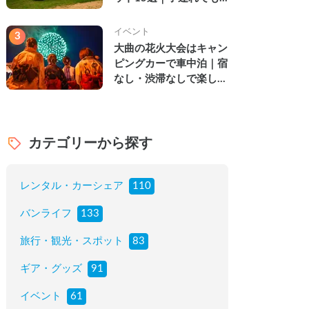
楽しめる穴場の絶景・グ
ルメ・温泉を徹底解説
イベント
3
大曲の花火大会はキャン
ピングカーで車中泊｜宿
なし・渋滞なしで楽しむ
2026年完全ガイド
カテゴリーから探す
レンタル・カーシェア
110
バンライフ
133
旅行・観光・スポット
83
ギア・グッズ
91
イベント
61