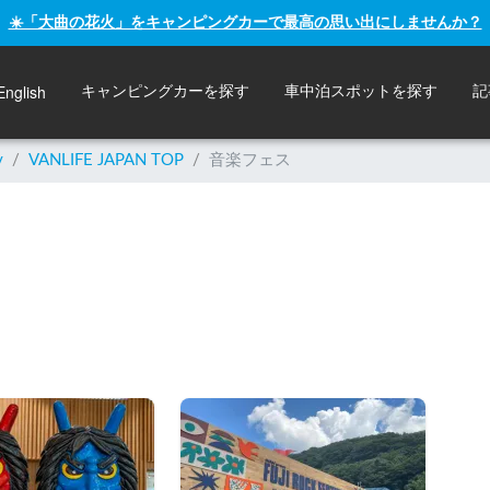
☀️「大曲の花火」をキャンピングカーで最高の思い出にしませんか？
English
キャンピングカーを探す
車中泊スポットを探す
記
y
/
VANLIFE JAPAN TOP
/
音楽フェス