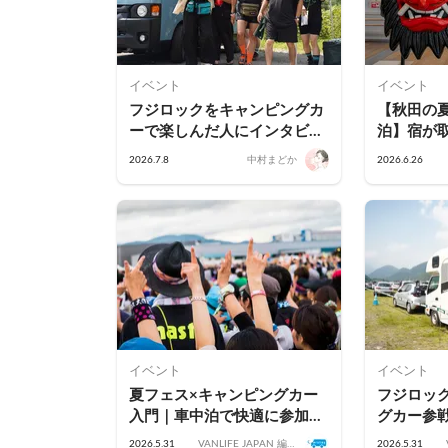
イベント
イベント
フジロックをキャンピングカ
【秋田の
ーで楽しんだ人にインタビュ
泊】宿が
ー｜車中泊の感想と実際にラ
を解決！
2026.7.8
中村まどか
2026.6.26
クだったこと
花火・フ
車中泊ス
イベント
イベント
夏フェス×キャンピングカー
フジロッ
入門｜車中泊で快適に参加す
グカー参
るための基本
車中泊の
2026.5.31
VANLIFE JAPAN 編集
2026.5.31