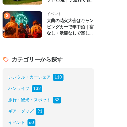
ット15選｜子連れでも
楽しめる穴場の絶景・グ
ルメ・温泉を徹底解説
イベント
3
大曲の花火大会はキャン
ピングカーで車中泊｜宿
なし・渋滞なしで楽しむ
2026年完全ガイド
カテゴリーから探す
レンタル・カーシェア
110
バンライフ
133
旅行・観光・スポット
83
ギア・グッズ
91
イベント
60