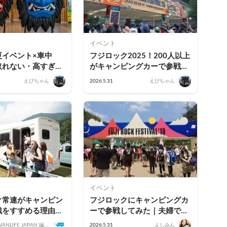
イベント
夏イベント×車中
フジロック2025！200人以上
取れない・高すぎる
がキャンピングカーで参戦し
東北出身者が選ぶ、
た「快適フェス体験」とは？
えびちゃん
2026.5.31
えびちゃん
ェス・竿燈を楽しむ
ポット活用術
イベント
ク常連がキャンピン
フジロックにキャンピングカ
戦をすすめる理由｜
ーで参戦してみた｜夫婦で楽
メリットと過ごし方
しんだ車中泊の体験談と持ち
VANLIFE JAPAN 編集
2026.5.31
よしみん