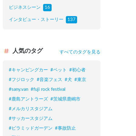
ビジネスシーン
16
インタビュー・ストーリー
137
人気のタグ
すべてのタグを見る
#
キャンピングカー
#
ペット
#
初心者
#
フジロック
#
音楽フェス
#
犬
#
東京
#
sany.van
#
fuji rock festival
#
鹿島アントラーズ
#
茨城県鹿嶋市
#
メルカリスタジアム
#
サッカースタジアム
#
ピラミッドガーデン
#
事故防止