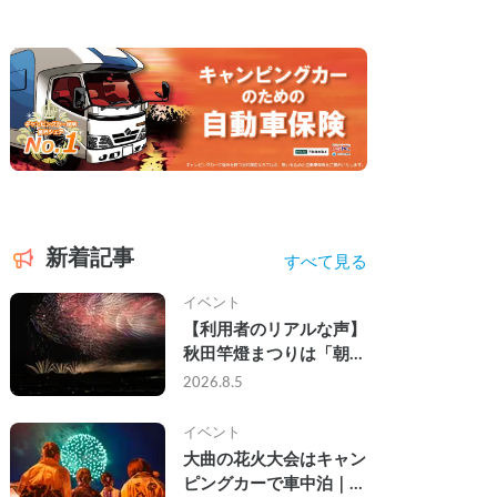
新着記事
すべて見る
イベント
【利用者のリアルな声】
秋田竿燈まつりは「朝か
ら夜まで」の祭り。キャ
2026.8.5
ンピングカーで行った2
組の記録
イベント
大曲の花火大会はキャン
ピングカーで車中泊｜宿