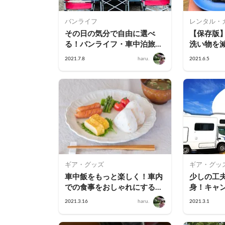
バンライフ
レンタル・
その日の気分で自由に選べ
【保存版
る！バンライフ・車中泊旅の
洗い物を
「食事のスタイル」
紹介！
2021.7.8
haru.
2021.6.5
ギア・グッズ
ギア・グッ
車中飯をもっと楽しく！車内
少しの工
での食事をおしゃれにするお
身！キャ
手軽アイテム＆食材
「車中飯
2021.3.16
haru.
2021.3.1