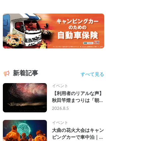
新着記事
すべて見る
イベント
【利用者のリアルな声】
秋田竿燈まつりは「朝か
ら夜まで」の祭り。キャ
2026.8.5
ンピングカーで行った2
組の記録
イベント
大曲の花火大会はキャン
ピングカーで車中泊｜宿