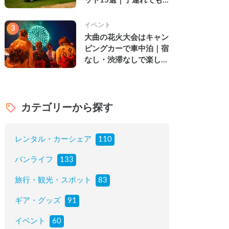
ット15選｜子連れでも
楽しめる穴場の絶景・グ
ルメ・温泉を徹底解説
イベント
3
大曲の花火大会はキャン
ピングカーで車中泊｜宿
なし・渋滞なしで楽しむ
2026年完全ガイド
カテゴリーから探す
レンタル・カーシェア
110
バンライフ
133
旅行・観光・スポット
83
ギア・グッズ
91
イベント
60