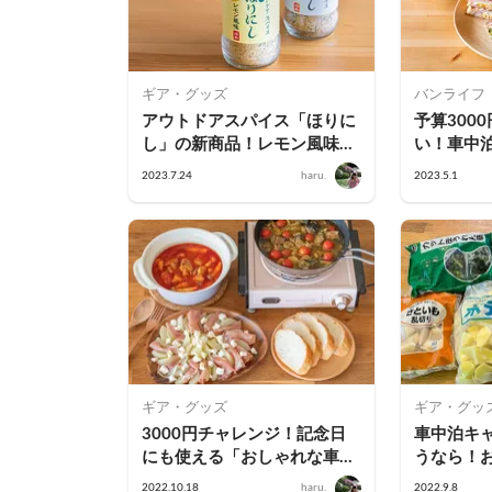
ギア・グッズ
バンライフ
アウトドアスパイス「ほりに
予算300
し」の新商品！レモン風味の
い！車中
『海のほりにし』
「春のピ
2023.7.24
haru.
2023.5.1
ギア・グッズ
ギア・グッ
3000円チャレンジ！記念日
車中泊キ
にも使える「おしゃれな車中
うなら！
泊キャンプ飯」を作ろう
出し先と
2022.10.18
haru.
2022.9.8