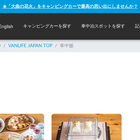
☀️「大曲の花火」をキャンピングカーで最高の思い出にしませんか？
English
キャンピングカーを探す
車中泊スポットを探す
記
y
/
VANLIFE JAPAN TOP
/
車中飯