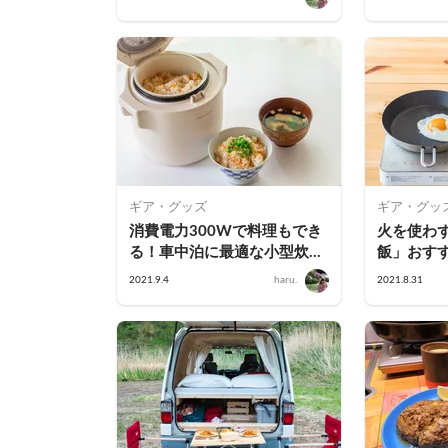
ギア・グッズ
ギア・グッ
消費電力300Wで料理もでき
火を使わ
る！車中泊に最適な小型炊飯
飯」おす
器「レコルト コンパクトライ
2021.9.4
haru.
2021.8.31
スクッカー」