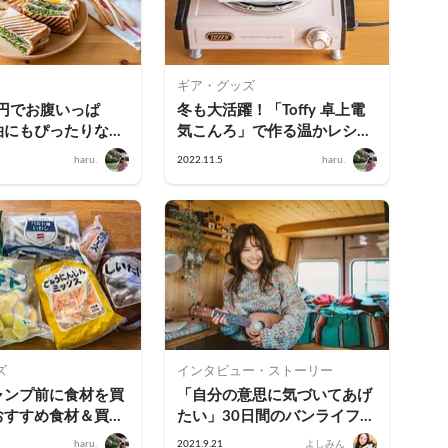
ギア・グッズ
0円でお腹いっぱ
冬も大活躍！「Toffy 卓上電
泊にもぴったりな
気こんろ」で作る温かレシピ
クニックレシピ」
＆便利アイテム
haru.
2022.11.5
haru.
ズ
インタビュー・ストーリー
ャンプ前に食材を買
「自分の意思に気づいてあげ
おすすめ食材＆買い
たい」30日間のバンライフへ
、時短アイデア
挑戦！｜シンガーソングライ
haru.
2021.9.21
よしみん