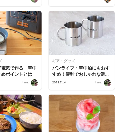
ターMiyuuさん
ズ
ギア・グッズ
ず電気で作る「車中
バンライフ・車中泊にもおす
すめポイントとは
すめ！便利でおしゃれな調理
アイテム＆コーヒーグッズ
haru.
2021.7.14
haru.