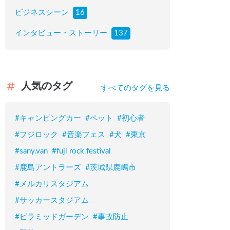
ビジネスシーン
16
インタビュー・ストーリー
137
人気のタグ
すべてのタグを見る
#
キャンピングカー
#
ペット
#
初心者
#
フジロック
#
音楽フェス
#
犬
#
東京
#
sany.van
#
fuji rock festival
#
鹿島アントラーズ
#
茨城県鹿嶋市
#
メルカリスタジアム
#
サッカースタジアム
#
ピラミッドガーデン
#
事故防止