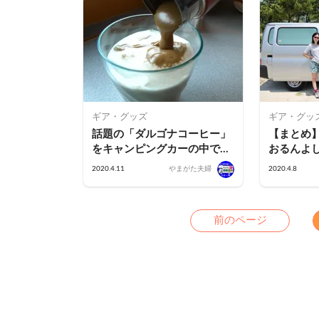
ギア・グッズ
ギア・グッ
話題の「ダルゴナコーヒー」
【まとめ
をキャンピングカーの中で作
おるんよ
ってみた！
する、10
2020.4.11
やまがた夫婦
2020.4.8
中泊グッ
Previ
前のページ