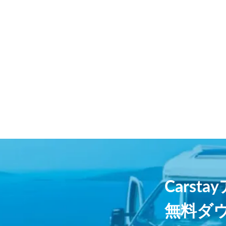
Carst
無料ダ