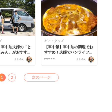
ズ
ギア・グッズ
】車中泊夫婦の「と
【車中飯】車中泊の調理でお
しみん」がおすすめ
すすめ！夫婦でバンライフを
0円均一で買える車
楽しむ「とおるんよしみん」
よしみん
2020.3.31
よしみん
ズ
が愛用する100均グッズ
ous
Next
1
2
次のページ