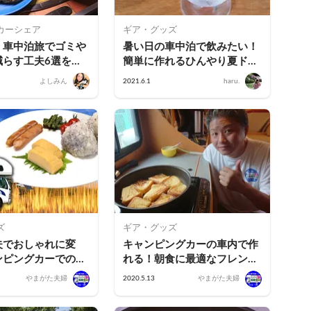
カーシェア
ギア・グッズ
】車中泊旅でゴミや
暑い日の車中泊で飲みたい！
減らす工夫6選をご
簡単に作れるひんやり夏ドリ
ンク6選！
よしみん
2021.6.1
haru.
ズ
ギア・グッズ
夫でおしゃれに変
キャンピングカーの車内で作
ンピングカーでの
れる！朝食に最適なフレンチ
」
トーストのレシピ
やまがた夫婦
2020.5.13
やまがた夫婦