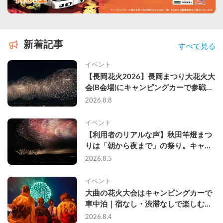
新着記事
すべて見る
イベント
【長岡花火2026】長岡まつり大花火大
会(B会場)にキャンピングカーで参戦し
て、長岡駅前で車中泊してきた
2026.8.8
イベント
【利用者のリアルな声】秋田竿燈まつ
りは「朝から夜まで」の祭り。キャン
ピングカーで行った2組の記録
2026.8.5
イベント
大曲の花火大会はキャンピングカーで
車中泊｜宿なし・渋滞なしで楽しむ
2026年完全ガイド
2026.8.4