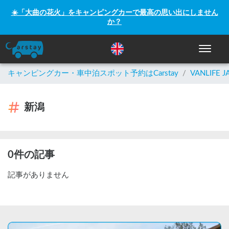
☀️「大曲の花火」をキャンピングカーで最高の思い出にしません
か？
ナビゲー
キャンピングカー・車中泊スポット予約はCarstay
/
VANLIFE J
新潟
0件の記事
記事がありません