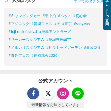
人気のタグ
すべてのタグを見る
チ
ャ
ッ
ト
#
キャンピングカー
#
車中泊
#
ペット
#
初心者
で
質
#
フジロック
#
音楽フェス
#
犬
#
東京
#
sany.van
問
#
fuji rock festival
#
鹿島アントラーズ
#
サッカースタジアム
#
茨城県鹿嶋市
#
メルカリスタジアム
#
ピラミッドガーデン
#
事故防止
#
野外フェス
#
長岡花火2026
公式アカウント
最新情報をお届けしています