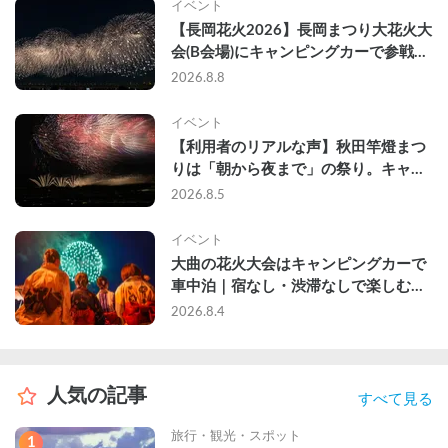
イベント
【長岡花火2026】長岡まつり大花火大
会(B会場)にキャンピングカーで参戦し
て、長岡駅前で車中泊してきた
2026.8.8
イベント
【利用者のリアルな声】秋田竿燈まつ
りは「朝から夜まで」の祭り。キャン
ピングカーで行った2組の記録
2026.8.5
イベント
大曲の花火大会はキャンピングカーで
車中泊｜宿なし・渋滞なしで楽しむ
2026年完全ガイド
2026.8.4
人気の記事
すべて見る
旅行・観光・スポット
1