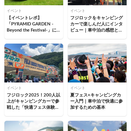
イベント
イベント
【イベントレポ】
フジロックをキャンピング
「PYRAMID GARDEN -
カーで楽しんだ人にインタ
Beyond the Festival-」に
ビュー｜車中泊の感想と実
キャンピングカーで参戦し
際にラクだったこと
て、苗場スキー場で車中泊
してきた
イベント
イベント
フジロック2025！200人以
夏フェス×キャンピングカ
上がキャンピングカーで参
ー入門｜車中泊で快適に参
戦した「快適フェス体験」
加するための基本
とは？