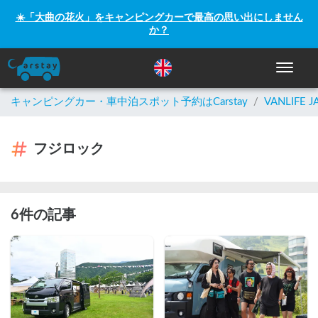
☀️「大曲の花火」をキャンピングカーで最高の思い出にしません
か？
ナビゲー
キャンピングカー・車中泊スポット予約はCarstay
/
VANLIFE J
フジロック
6件の記事