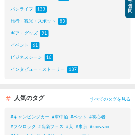
で
質
バンライフ
133
問
旅行・観光・スポット
83
ギア・グッズ
91
イベント
61
ビジネスシーン
16
インタビュー・ストーリー
137
人気のタグ
すべてのタグを見る
#
キャンピングカー
#
車中泊
#
ペット
#
初心者
#
フジロック
#
音楽フェス
#
犬
#
東京
#
sany.van