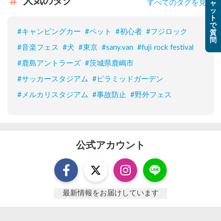
人気のタグ
すべてのタグを見る
ャ
ッ
ト
で
#
キャンピングカー
#
ペット
#
初心者
#
フジロック
質
問
#
音楽フェス
#
犬
#
東京
#
sany.van
#
fuji rock festival
#
鹿島アントラーズ
#
茨城県鹿嶋市
#
サッカースタジアム
#
ピラミッドガーデン
#
メルカリスタジアム
#
事故防止
#
野外フェス
公式アカウント
最新情報をお届けしています