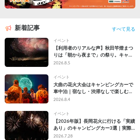
新着記事
すべて見る
イベント
【利用者のリアルな声】秋田竿燈まつ
りは「朝から夜まで」の祭り。キャン
ピングカーで行った2組の記録
2026.8.5
イベント
大曲の花火大会はキャンピングカーで
車中泊｜宿なし・渋滞なしで楽しむ
2026年完全ガイド
2026.8.4
イベント
【2026年版】長岡花火に行ける「実績
あり」のキャンピングカー3選｜実際
に利用したゲストのレビュー付き
2026.7.28