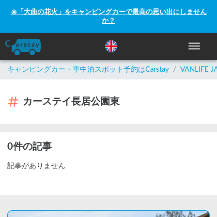
☀️「大曲の花火」をキャンピングカーで最高の思い出にしません
か？
ナビゲー
キャンピングカー・車中泊スポット予約はCarstay
/
VANLIFE J
カーステイ長居公園東
0件の記事
記事がありません