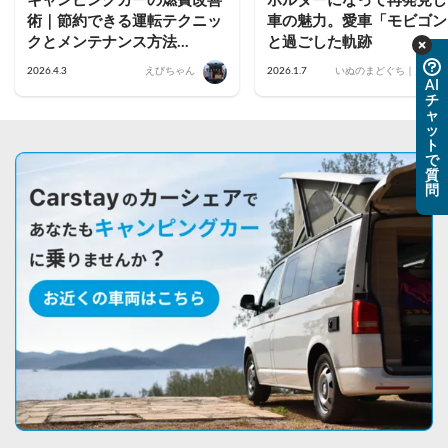
キャンピングカーの燃費改善
ホルダーになって再発見し
術｜節約できる運転テクニッ
車の魅力。愛車「モビゴン
クとメンテナンス方法
と過ごした軌跡
【2026年最新】
2026.4.3
えびちゃん
2026.1.7
いぬのまどぐち｜片寄
AI
チ
ャ
ッ
ト
で
質
問