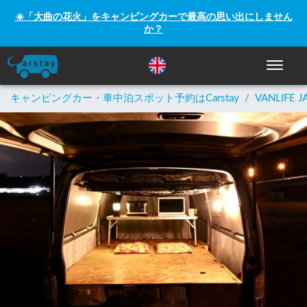
☀️「大曲の花火」をキャンピングカーで最高の思い出にしません
か？
ナビゲー
キャンピングカー・車中泊スポット予約はCarstay
/
VANLIFE J