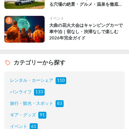
る穴場の絶景・グルメ・温泉を徹底解
説
イベント
3
大曲の花火大会はキャンピングカーで
車中泊｜宿なし・渋滞なしで楽しむ
2026年完全ガイド
カテゴリーから探す
レンタル・カーシェア
110
バンライフ
133
旅行・観光・スポット
83
ギア・グッズ
91
イベント
61