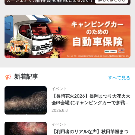
新着記事
すべて見る
イベント
【長岡花火2026】長岡まつり大花火大
会(B会場)にキャンピングカーで参戦し
て、長岡駅前で車中泊してきた
2026.8.8
イベント
【利用者のリアルな声】秋田竿燈まつ