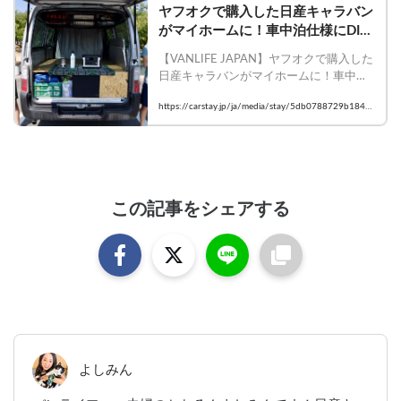
ヤフオクで購入した日産キャラバン
がマイホームに！車中泊仕様にDIY
した話
【VANLIFE JAPAN】ヤフオクで購入した
日産キャラバンがマイホームに！車中泊
仕様にDIYした話

https://carstay.jp/ja/media/stay/5db0788729b1845
    #Carstay #VANLIFEJAPAN #車中泊 #
97ae73e2a
バンライフ
この記事をシェアする
よしみん