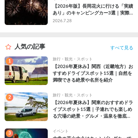
【2026年版】長岡花火に行ける「実績
あり」のキャンピングカー3選｜実際
に利用したゲストのレビュー付き
2026.7.28
人気の記事
すべて見る
旅行・観光・スポット
1
【2026年夏休み】関西（近畿地方）お
すすめドライブスポット15選｜自然を
満喫できる絶景や名所を紹介
旅行・観光・スポット
2
【2026年夏休み】関東のおすすめドラ
イブスポット15選｜子連れでも楽しめ
る穴場の絶景・グルメ・温泉を徹底解
説
イベント
3