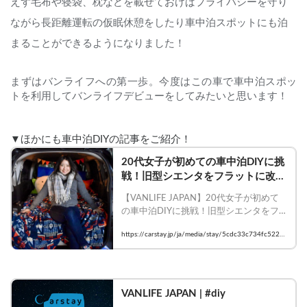
えず毛布や寝袋、枕などを載せておけばプライバシーを守り
ながら長距離運転の仮眠休憩をしたり車中泊スポットにも泊
まることができるようになりました！
まずはバンライフへの第一歩。今度はこの車で車中泊スポッ
トを利用してバンライフデビューをしてみたいと思います！
▼ほかにも車中泊DIYの記事をご紹介！
20代女子が初めての車中泊DIYに挑
戦！旧型シエンタをフラットに改造
大作戦！
【VANLIFE JAPAN】20代女子が初めて
の車中泊DIYに挑戦！旧型シエンタをフ
ラットに改造大作戦！

https://carstay.jp/ja/media/stay/5cdc33c734fc5228
    #Carstay #VANLIFE #車中泊 #車中泊女
75914409
子
VANLIFE JAPAN | #diy