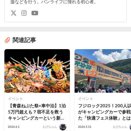
援などを行う。バンライフに憧れる初心者。
関連記事
イベント
イベント
【青森ねぶた祭×車中泊】1泊
フジロック2025！200人
5万円超えも？宿不足を救う
がキャンピングカーで参戦
キャンピングカーという新提
た「快適フェス体験」とは
案。青森出身者が厳選するお
2026.6.1
えびちゃん
2026.5.31
えびちゃん
すすめスポット3選