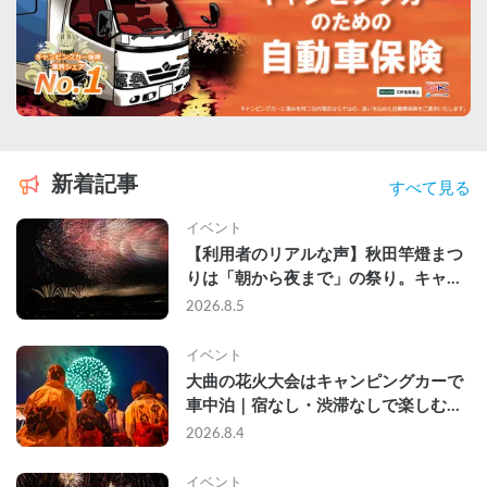
新着記事
すべて見る
イベント
【利用者のリアルな声】秋田竿燈まつ
りは「朝から夜まで」の祭り。キャン
ピングカーで行った2組の記録
2026.8.5
イベント
大曲の花火大会はキャンピングカーで
車中泊｜宿なし・渋滞なしで楽しむ
2026年完全ガイド
2026.8.4
イベント