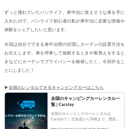
ずっと憧れていたバンライフ。車中泊に使えそうな車を手に
入れたので、バンライフ初心者の私が車中泊に必要な情報や
体験をシェアしたいと思います。
今回は自分でできる車中泊用の目隠しカーテンの設置方法を
お伝えします。車を停車して仮眠するときや着替えをすると
きなどにカーテンでプライバシーを確保したく、今回作るこ
とにしました！
▶︎
全国のレンタルできるキャンピングカーはこちら
全国のキャンピングカーレンタル一
覧 | Carstay
全国のキャンピングカーレンタルは
Carstayで！北海道から沖縄まで、豊富な
車種・装備のキャンピングカーを比較し
https://carstay.jp/ja/car-list/whole_location/