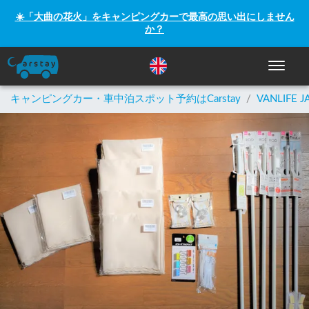
☀️「大曲の花火」をキャンピングカーで最高の思い出にしません
か？
ナビゲー
キャンピングカー・車中泊スポット予約はCarstay
/
VANLIFE J