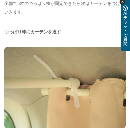
全部で5本のつっぱり棒が固定できたら次はカーテンをつけて
いきます。
AI
チ
ャ
ッ
ト
つっぱり棒にカーテンを通す
で
質
問