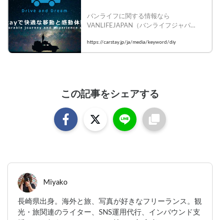
バンライフに関する情報なら
VANLIFEJAPAN（バンライフジャパ
ン）！車中泊・キャンピングカー旅に関
https://carstay.jp/ja/media/keyword/diy
する情報や、バンライフを実践している
人に出会えるウェブメディアです。
この記事をシェアする
Miyako
長崎県出身。海外と旅、写真が好きなフリーランス。観
光・旅関連のライター、SNS運用代行、インバウンド支