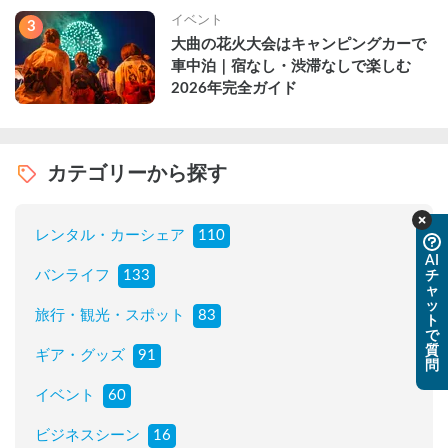
イベント
3
大曲の花火大会はキャンピングカーで
車中泊｜宿なし・渋滞なしで楽しむ
2026年完全ガイド
カテゴリーから探す
レンタル・カーシェア
110
AI
バンライフ
133
チ
ャ
ッ
旅行・観光・スポット
83
ト
で
質
ギア・グッズ
91
問
イベント
60
ビジネスシーン
16