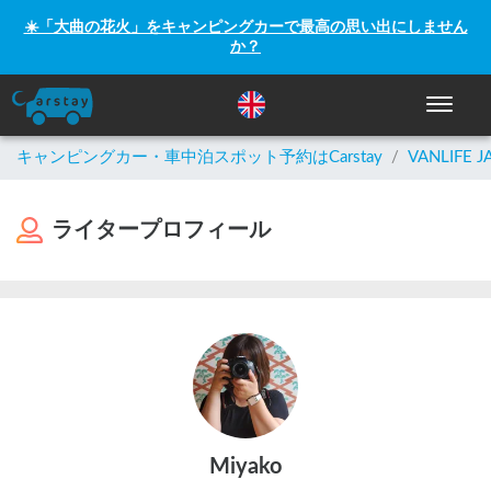
☀️「大曲の花火」をキャンピングカーで最高の思い出にしません
か？
ナビゲー
キャンピングカー・車中泊スポット予約はCarstay
/
VANLIFE J
ライタープロフィール
Miyako