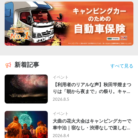
新着記事
すべて見る
イベント
【利用者のリアルな声】秋田竿燈まつ
りは「朝から夜まで」の祭り。キャン
ピングカーで行った2組の記録
2026.8.5
イベント
大曲の花火大会はキャンピングカーで
車中泊｜宿なし・渋滞なしで楽しむ
2026年完全ガイド
2026.8.4