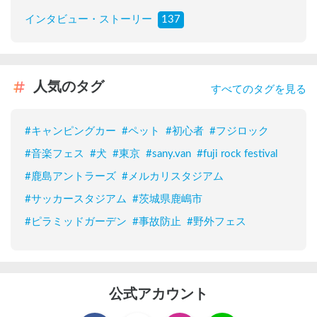
インタビュー・ストーリー
137
人気のタグ
すべてのタグを見る
#
キャンピングカー
#
ペット
#
初心者
#
フジロック
#
音楽フェス
#
犬
#
東京
#
sany.van
#
fuji rock festival
#
鹿島アントラーズ
#
メルカリスタジアム
#
サッカースタジアム
#
茨城県鹿嶋市
#
ピラミッドガーデン
#
事故防止
#
野外フェス
公式アカウント