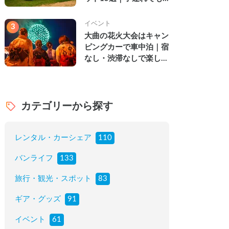
楽しめる穴場の絶景・グ
ルメ・温泉を徹底解説
イベント
3
大曲の花火大会はキャン
ピングカーで車中泊｜宿
なし・渋滞なしで楽しむ
2026年完全ガイド
カテゴリーから探す
レンタル・カーシェア
110
バンライフ
133
旅行・観光・スポット
83
ギア・グッズ
91
イベント
61