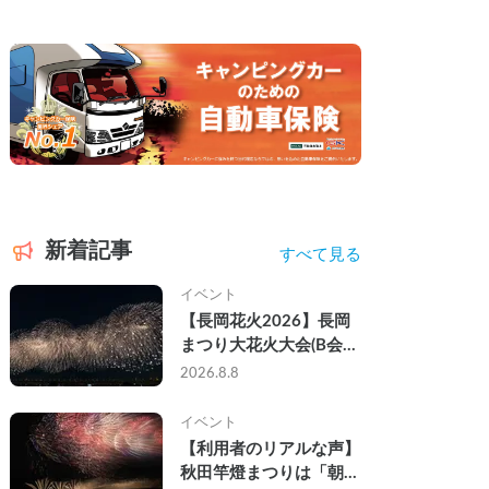
新着記事
すべて見る
イベント
【長岡花火2026】長岡
まつり大花火大会(B会
場)にキャンピングカー
2026.8.8
で参戦して、長岡駅前で
車中泊してきた
イベント
【利用者のリアルな声】
秋田竿燈まつりは「朝か