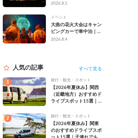
ら夜まで」の祭り。キャ
2026.8.5
ンピングカーで行った2
組の記録
イベント
大曲の花火大会はキャン
ピングカーで車中泊｜宿
なし・渋滞なしで楽しむ
2026.8.4
2026年完全ガイド
人気の記事
すべて見る
旅行・観光・スポット
1
【2026年夏休み】関西
（近畿地方）おすすめド
ライブスポット15選｜
自然を満喫できる絶景や
名所を紹介
旅行・観光・スポット
2
【2026年夏休み】関東
のおすすめドライブスポ
ット15選｜子連れでも