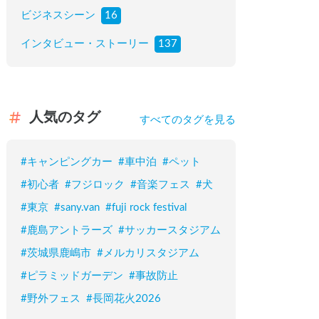
ビジネスシーン
16
インタビュー・ストーリー
137
人気のタグ
すべてのタグを見る
#
キャンピングカー
#
車中泊
#
ペット
#
初心者
#
フジロック
#
音楽フェス
#
犬
#
東京
#
sany.van
#
fuji rock festival
#
鹿島アントラーズ
#
サッカースタジアム
#
茨城県鹿嶋市
#
メルカリスタジアム
#
ピラミッドガーデン
#
事故防止
#
野外フェス
#
長岡花火2026