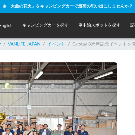
☀️「大曲の花火」をキャンピングカーで最高の思い出にしませんか？
English
キャンピングカーを探す
車中泊スポットを探す
記
y
/
VANLIFE JAPAN
/
イベント
/
Carstay 8周年記念イベ