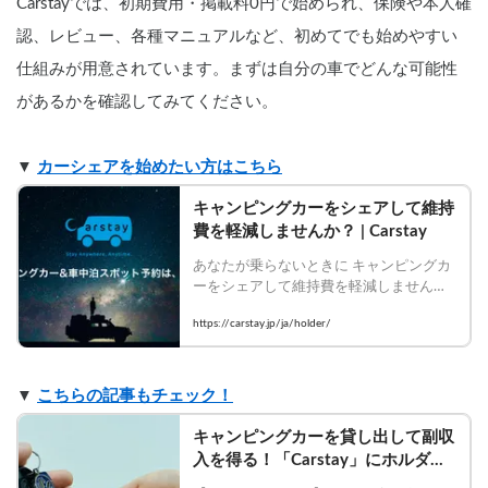
Carstayでは、初期費用・掲載料0円で始められ、保険や本人確
認、レビュー、各種マニュアルなど、初めてでも始めやすい
仕組みが用意されています。まずは自分の車でどんな可能性
があるかを確認してみてください。
▼ 
カーシェアを始めたい方はこちら
キャンピングカーをシェアして維持
費を軽減しませんか？ | Carstay
あなたが乗らないときに キャンピングカ
ーをシェアして維持費を軽減しません
か？Carstayは、「VANLIFE」を楽しみた
https://carstay.jp/ja/holder/
いゲストと、キャンピングカーをシェア
して維持費を軽減したいホルダーをつな
ぐ、日本初のカーシェアリングサービス
です。
▼ 
こちらの記事もチェック！
キャンピングカーを貸し出して副収
入を得る！「Carstay」にホルダー
登録するメリットとは | Carstayの