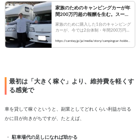
家族のためのキャンピングカーが年
間200万円超の報酬を生む。スーパ
ーホルダーが語る稼働率を高める運
家族のために購入した1台のキャンピング
用のコツ | Carstayの情報発信メデ
カーが、今では2台体制・年間200万円超
ィアVANLIFE JAPAN
の報酬に。Carstayホルダー中西さんに、
https://carstay.jp/ja/media/story/campingcar-holder-
カーシェアを始めたきっかけから収益、
interview1/
運用の工夫、続ける理由まで伺いまし
た。
最初は「大きく稼ぐ」より、維持費を軽くす
る感覚で
車を貸して稼ぐというと、副業としてどれくらい利益が出る
かに目が向きがちですが、たとえば、
駐車場代の足しになれば助かる