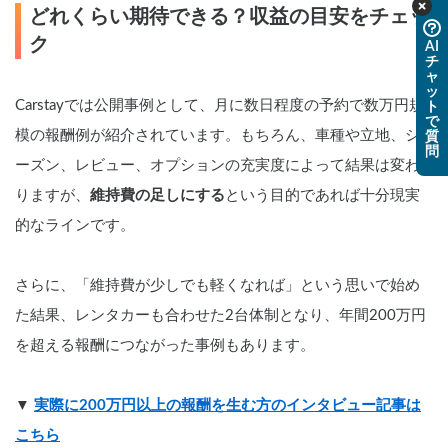
どれくらい期待できる？収益の目安をチェッ
ク
AI
チ
ャ
ッ
Carstayでは公開事例として、月に数日程度の予約で数万円規
ト
で
模の報酬例が紹介されています。もちろん、車種や立地、シ
質
問
ーズン、レビュー、オプションの充実度によって結果は変わ
りますが、
維持費の足しにする
という目的であれば十分現実
的なラインです。
さらに、「維持費が少しでも軽くなれば」という思いで始め
た結果、レンタカーも合わせた2台体制となり、年間200万円
を超える報酬につながった事例もあります。
▼ 
実際に200万円以上の報酬を生む方のインタビュー記事は
こちら