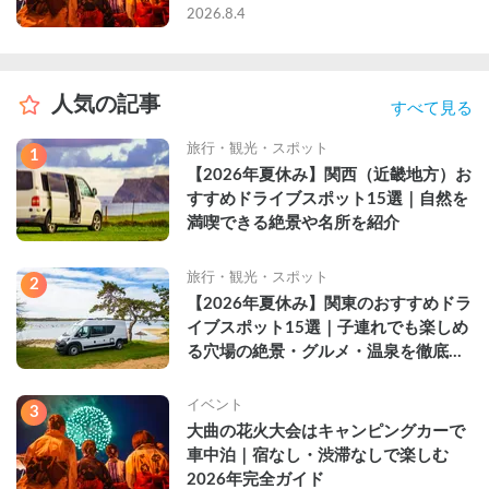
2026年完全ガイド
2026.8.4
人気の記事
すべて見る
旅行・観光・スポット
1
【2026年夏休み】関西（近畿地方）お
すすめドライブスポット15選｜自然を
満喫できる絶景や名所を紹介
旅行・観光・スポット
2
【2026年夏休み】関東のおすすめドラ
イブスポット15選｜子連れでも楽しめ
る穴場の絶景・グルメ・温泉を徹底解
説
イベント
3
大曲の花火大会はキャンピングカーで
車中泊｜宿なし・渋滞なしで楽しむ
2026年完全ガイド