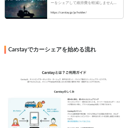
ーをシェアして維持費を軽減しません
か？Carstayは、「VANLIFE」を楽しみた
https://carstay.jp/ja/holder/
いゲストと、キャンピングカーをシェア
して維持費を軽減したいホルダーをつな
ぐ、日本初のカーシェアリングサービス
です。
Carstayでカーシェアを始める流れ