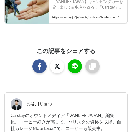
【VANLIFE JAPAN】キャンピングカーを
情報発信メディアVANLIFE JAPAN
貸し出して副収入を得る！「Carstay」に
ホルダー登録するメリットとは

https://carstay.jp/ja/media/business/holder-merit/
    #vanlifejapan #carstay #カーシェア #シ
ェアリングエコノミー #キャンプ仲間
この記事をシェアする
長谷川リョウ
Carstayのオウンドメディア「VANLIFE JAPAN」編集
長。コーヒー好きが高じて、バリスタの資格を取得。自
社ガレージMobi Lab.にて、コーヒーも販売中。