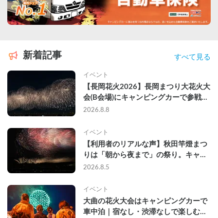
新着記事
すべて見る
イベント
【長岡花火2026】長岡まつり大花火大
会(B会場)にキャンピングカーで参戦し
て、長岡駅前で車中泊してきた
2026.8.8
イベント
【利用者のリアルな声】秋田竿燈まつ
りは「朝から夜まで」の祭り。キャン
ピングカーで行った2組の記録
2026.8.5
イベント
大曲の花火大会はキャンピングカーで
車中泊｜宿なし・渋滞なしで楽しむ