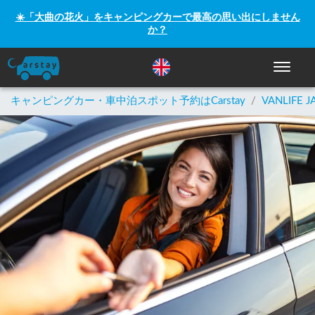
☀️「大曲の花火」をキャンピングカーで最高の思い出にしません
か？
ナビゲー
キャンピングカー・車中泊スポット予約はCarstay
/
VANLIFE J