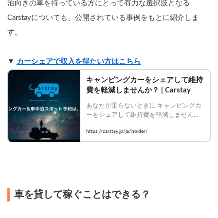
泊向きの車を持っている方にとって有力な選択肢となる
Carstayについても、公開されている事例をもとに紹介しま
す。
▼ 
カーシェアで収入を得たい方はこちら
キャンピングカーをシェアして維持
費を軽減しませんか？ | Carstay
あなたが乗らないときに キャンピングカ
ーをシェアして維持費を軽減しません
か？Carstayは、「VANLIFE」を楽しみた
https://carstay.jp/ja/holder/
いゲストと、キャンピングカーをシェア
して維持費を軽減したいホルダーをつな
ぐ、日本初のカーシェアリングサービス
です。
車を貸して稼ぐことはできる？