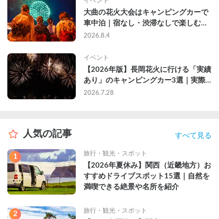
イベント
大曲の花火大会はキャンピングカーで
車中泊｜宿なし・渋滞なしで楽しむ
2026年完全ガイド
2026.8.4
イベント
【2026年版】長岡花火に行ける「実績
あり」のキャンピングカー3選｜実際
に利用したゲストのレビュー付き
2026.7.28
人気の記事
すべて見る
旅行・観光・スポット
1
【2026年夏休み】関西（近畿地方）お
すすめドライブスポット15選｜自然を
満喫できる絶景や名所を紹介
旅行・観光・スポット
2