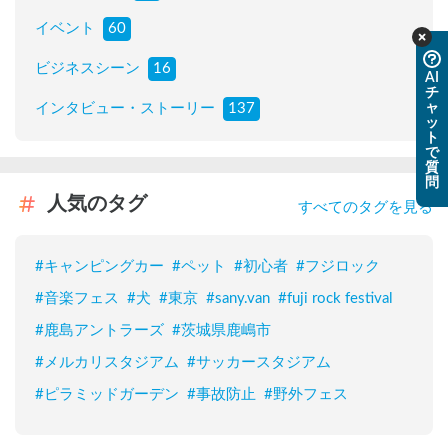
イベント
60
ビジネスシーン
16
AI
チ
ャ
インタビュー・ストーリー
137
ッ
ト
で
質
問
人気のタグ
すべてのタグを見る
#
キャンピングカー
#
ペット
#
初心者
#
フジロック
#
音楽フェス
#
犬
#
東京
#
sany.van
#
fuji rock festival
#
鹿島アントラーズ
#
茨城県鹿嶋市
#
メルカリスタジアム
#
サッカースタジアム
#
ピラミッドガーデン
#
事故防止
#
野外フェス