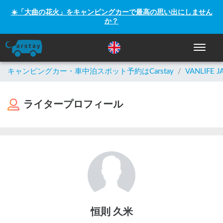
☀️「大曲の花火」をキャンピングカーで最高の思い出にしません
か？
ナビゲー
キャンピングカー・車中泊スポット予約はCarstay
/
VANLIFE J
ライタープロフィール
恒則 久米