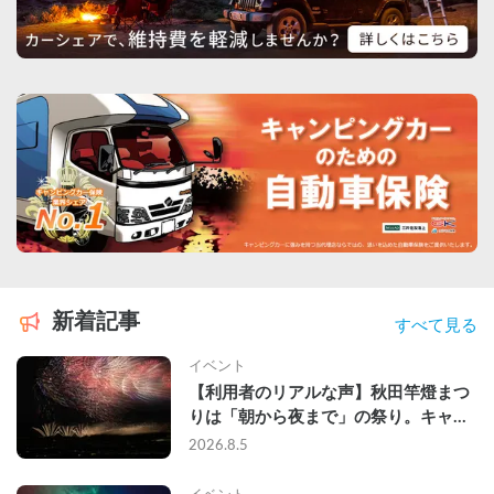
新着記事
すべて見る
イベント
【利用者のリアルな声】秋田竿燈まつ
りは「朝から夜まで」の祭り。キャン
ピングカーで行った2組の記録
2026.8.5