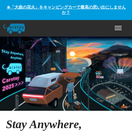
☀️「大曲の花火」をキャンピングカーで最高の思い出にしません
か？
ナビゲー
Stay Anywhere,