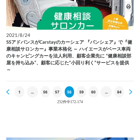
2021/8/24
SSアドバンスがCarstayのカーシェア 『バンシェア』で『健
康相談サロンカー』事業本格化 ～ ハイエースがベース車両
のキャンピングカーを法人利用、顧客企業先に “健康相談部
屋を持ち込み”、顧客に応じた“小回り利く”サービスを提供
～
Previous
1
...
56
57
58
59
60
...
84
Ne
252件中172-174