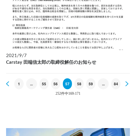
2021/9/7
Carstay 田端信太郎の取締役解任のお知らせ
Previous
1
...
55
56
57
58
59
...
84
Ne
252件中169-171