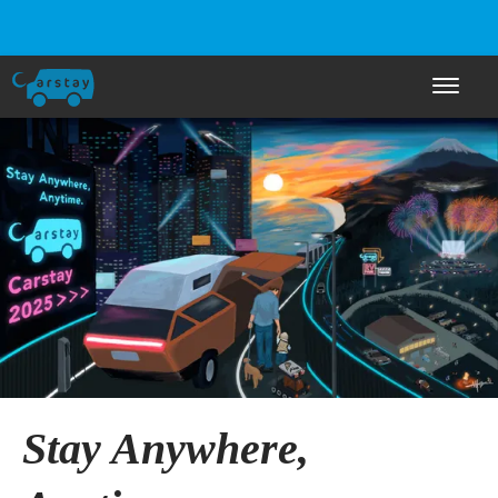
ナビゲー
Stay Anywhere,