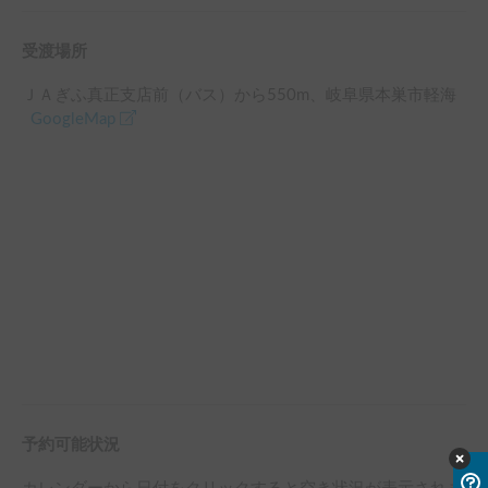
受渡場所
ＪＡぎふ真正支店前（バス）
から
550
m、
岐阜県本巣市軽海
GoogleMap
予約可能状況