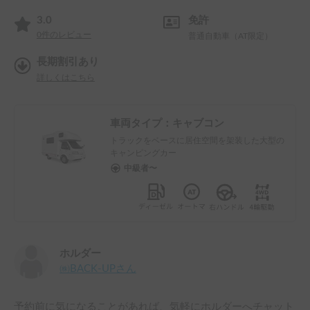
3.0
免許
0
件のレビュー
普通自動車（AT限定）
長期割引あり
詳しくはこちら
車両タイプ：
キャブコン
トラックをベースに居住空間を架装した大型の
キャンピングカー
中級者〜
ホルダー
㈱BACK-UP
さん
予約前に気になることがあれば、気軽にホルダーへチャット