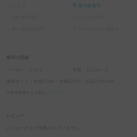
土足可
車内飲食可
自転車荷積可
バイク荷積可
釣り道具荷積可
サーフボード荷積可
車両の詳細
メーカー：
トヨタ
車種：カムロード
車体サイズ：全長
5,160
・全幅
2,110
・全高
2,940
mm
※参考車種サイズ表は
こちら
レビュー
レビューがまだ掲載されていません