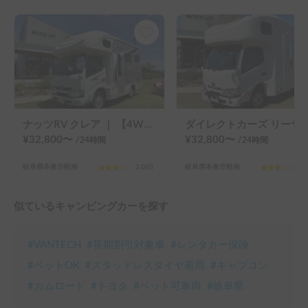
ナッツRV クレア ｜ 【4WD・フル装備】エアコン＆FFヒーター完備！最新型クレアで行く安心の岐阜出発ツアー🏔️❄️
ダイレクトカーズ リーサ ｜ 快適性が別格！最新リチウム
¥
32,800
〜
¥
32,800
〜
/24
時間
/24
時間
岐阜県本巣市軽海
3.0
(
0
)
岐阜県本巣市軽海
3.0
似ているキャンピングカーを探す
#
VANTECH
#
長期割引対象車
#
レンタカー保険
#
ペットOK
#
スタッドレスタイヤ着用
#
キャブコン
#
カムロード
#
トヨタ
#
ペット可車両
#
岐阜県