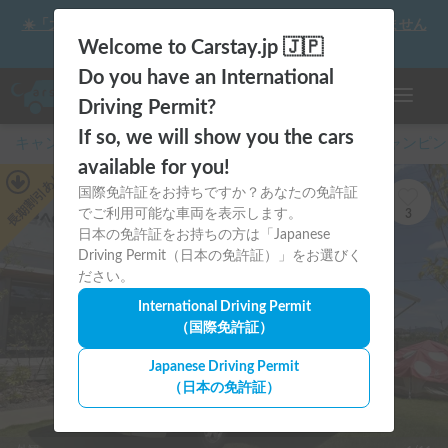
☀️「大曲の花火」をキャンピングカーで最高の思い出にしません
か？
Welcome to Carstay.jp 🇯🇵
Do you have an International
ナビゲー
Driving Permit?
If so, we will show you the cars
キャンピングカー・車中泊スポット予約はCarstay
/
キャンピン
available for you!
あり
国際免許証をお持ちですか？あなたの免許証
長期割引
でご利用可能な車両を表示します。
3
日本の免許証をお持ちの方は「Japanese
Driving Permit（日本の免許証）」をお選びく
ださい。
International Driving Permit
（国際免許証）
Japanese Driving Permit
（日本の免許証）