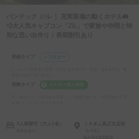
外観
1/11
バンテック ジル ｜ 充実装備の動くホテル🚐
💨大人気キャブコン「ZiL」で家族や仲間と特
別な思い出作り！長期割引あり
登録タイプ
レンタカー
レンタカー事業者が管理・提供する車両です。補償・貸出条件は、事
業者の規定に基づきます。
保険タイプ
ホルダー加入保険
壁・縁石など、自損事故も原則として補償対象です。単独事故の不安
を減らしたい方におすすめです。
5人就寝可（大人5名）
ＪＡぎふ真正支店前
（バス）
乗車定員6人
岐阜県本巣市軽海