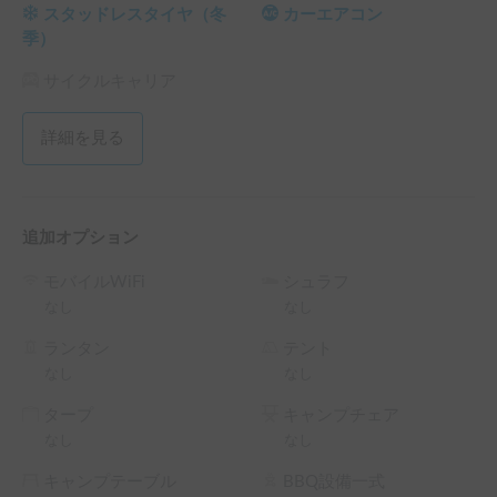
ご予約は「1泊2日（25時間以上）」から承ります。ゆった
スタッドレスタイヤ（冬
カーエアコン
りとキャンピングカーの旅をお楽しみください⏰

季）
お車の貸出・返却は、営業時間内の「9:00〜18:00」にてお
願いいたします🚐

サイクルキャリア
12月〜3月は、安全のため行き先に関係なく「スタッドレス
タイヤ」オプションの選択をお願いします❄️

詳細を見る
ベッドをご利用の際は、清潔な状態を保つためシーツや寝
袋、マット等のご使用をお願いします🛌

【最後に】

追加オプション
出発前の車両説明もしっかりと行いますので、ご不安なこと
は何でもお気軽にご相談ください！

モバイルWiFi
シュラフ
皆様の素晴らしい旅の思い出作りを全力でサポートいたしま
なし
なし
す💪

ご予約を心よりお待ちしております！

ランタン
テント
なし
なし
※こちらは長期割引対象車両です。予約リクエスト画面で予
タープ
キャンプチェア
約前に割引率を確認できます。

なし
なし
└ 72時間（3泊）以上の予約 ： 利用料金の10%OFF（契約
料・保険料・システム利用料は除く、以下同）

キャンプテーブル
BBQ設備一式
└ 120時間（5泊）以上の予約 ： 利用料金の15%OFF
