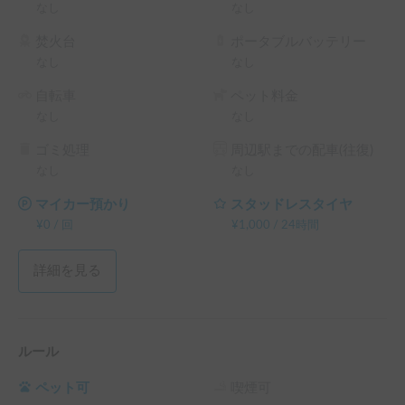
なし
なし
└ 240時間（10泊）以上の予約 ： 利用料金の20%OFF

└ 360時間（15泊）以上の予約 ： 利用料金の30%OFF
焚火台
ポータブルバッテリー
なし
なし
自転車
ペット料金
なし
なし
ゴミ処理
周辺駅までの配車(往復)
なし
なし
マイカー預かり
スタッドレスタイヤ
¥
0
/
回
¥
1,000
/
24時間
詳細を見る
ルール
ペット可
喫煙可