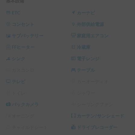
基本設備
【お車の推しポイント】

最大の魅力は、広々とした車内空間と充実の居住設備です✨

ETC
カーナビ
ダイネット（リビング）は、みんなでテーブルを囲んでお食
事や団欒を楽しむのにぴったり！

コンセント
外部供給電源
就寝時はバンクベッド等を使用し、大人5名様までしっかり
サブバッテリー
家庭用エアコン
とお休みいただけます💤

長期利用でお得になる割引もございますので、連休を使った
FFヒーター
冷蔵庫
ロングツーリングにも最適です！

シンク
電子レンジ
【車内装備・快適性】

ガスコンロ
テーブル
季節を問わず快適にお過ごしいただけるよう、装備も充実し
ています🛠️

テレビ
カーオーディオ
寒い季節もポカポカの「FFヒーター」を完備🔥エンジン停止
中も車内を暖めることができ冬の車中泊も安心です。

トイレ
シャワー
長期の旅に便利な大型冷蔵庫や、お料理の温め直しができる
電子レンジも搭載🍽️

バックカメラ
シーリングファン
後席TVも備えており、移動中や夜のリラックスタイムも退
オーニング
カーテン/サンシェード
屈せずにお過ごしいただけます📺

チャイルドシート
ドライブレコーダー
【ご利用案内とルール】
