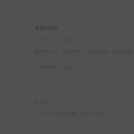
車両の詳細
メーカー：
トヨタ
車体サイズ：全長
4,990
・全幅
2,100
・全高
3,020
※参考車種サイズ表は
こちら
レビュー
レビューがまだ掲載されていません