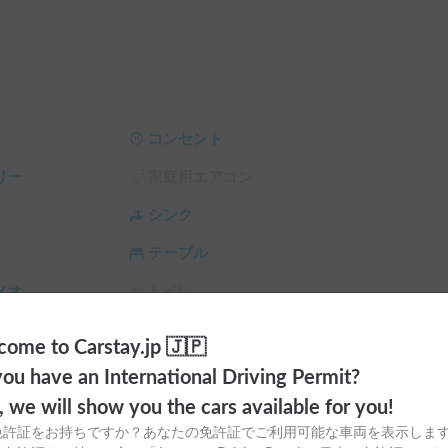
型テレビで映画鑑賞を楽しんだり、車内であるこ
ーズに降下します！

つでもフカフカのベッドで眠れる最高のギミック
コンセント
ラーパネルを搭載し、電力の心配なく快適に過ごせ
リー
家庭用エアコン
年中快適な室温をキープできます❄️🔥

シンク
中泊での自炊や連泊もストレスフリーです！

テーブル
ます🙏

ィオ
トイレ
ラ
シーリングファン
いたします⏰

ome to Carstay.jp 🇯🇵
等のご使用をお願いいたします🛌

サンシェード
チャイルドシート
ou have an International Driving Permit?
タッドレスタイヤオプションの選択をお願いします
o, we will show you the cars available for you!
スタイヤ（冬
カーエアコン
ご遠慮いただいております🐶

免許証をお持ちですか？あなたの免許証でご利用可能な車両を表示しま
t以上の免許が必要です🚙
