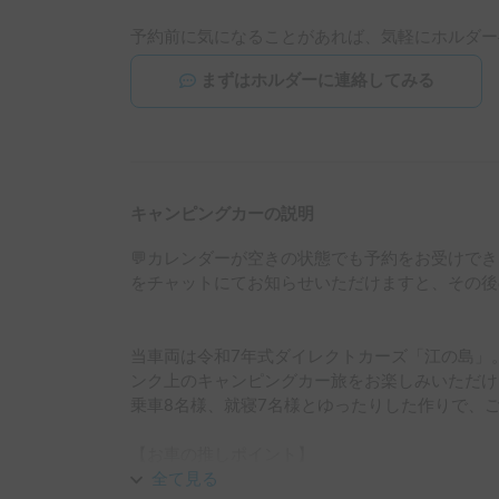
予約前に気になることがあれば、気軽にホルダー
まずはホルダーに連絡してみる
キャンピングカーの説明
💬カレンダーが空きの状態でも予約をお受けで
をチャットにてお知らせいただけますと、その後
当車両は令和7年式ダイレクトカーズ「江の島」
ンク上のキャンピングカー旅をお楽しみいただけます
乗車8名様、就寝7名様とゆったりした作りで、ご
【お車の推しポイント】

圧倒的な解放感を誇る「コの字型ダイネット」が
全て見る