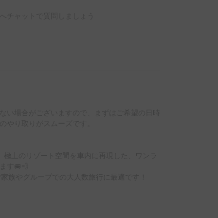
へチャットで質問しましょう
きない場合がございますので、まずはご希望の日時
のやり取りがスムーズです。

。極上のリゾート空間を車内に再現した、ワンラ
🚐💨

家族やグループでの大人数旅行に最適です！

最大の魅力です！
