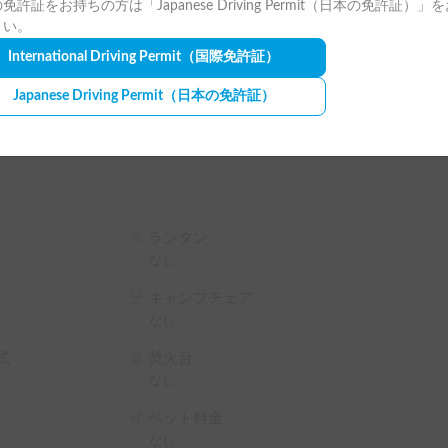
免許証をお持ちの方は「Japanese Driving Permit（日本の免許証）」
ご用意しております🎁

さい。
International Driving Permit
（国際免許証）
れております。🛡️

Japanese Driving Permit
（日本の免許証）
ペレーションチャージも発生いたします。

ミアム保険もご用意しておりますので、お気軽に
エスト画面で予約前に割引率を確認できます。

テム利用料 の 5% OFF

ム利用料 の 10% OFF

ランタン
ム利用料 の 15% OFF

なし
テム利用料 の 20% OFF

キャンプチェア
）
なし
式
焚火台
なし
ペット料金
なし