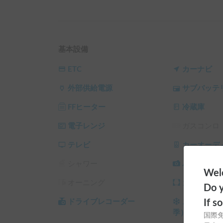
リアの大型テーブルを囲んで食事をしたり、32
とを忘れる至福の時間を過ごせます🍷

就寝時は「電動昇降式2段ベッド」が天井からスム
面倒なベッド展開の手間がなく、ボタン一つでい
です💤

基本設備
【車内装備・快適性】

ETC
カーナビ
大容量リチウムイオンバッテリーと355Wソー
外部供給電源
サブバッテ
ます⚡️

DCクーラーとFFヒーター完備で、真夏も真冬も一
FFヒーター
冷蔵庫
85Lの大型冷蔵庫や電子レンジも揃っており、車
電子レンジ
ガスコンロ
【ご利用案内・ルール】

皆様に快適にご利用いただくためのお願いがござい
テレビ
カーオーデ
ご予約は1泊2日（25時間以上）から承ります。

シャワー
バックカメ
貸出・返却は営業時間内（9時〜18時）にお願い
Welc
ベッドをご利用になる際は、シーツや寝袋、マット
オーニング
カーテン/
Do y
12月〜3月は安全のため、行き先に関わらずス
⛄️

If s
ドライブレコーダー
スタッドレ
アレルギー配慮と車内保全のため、ペットの同伴は
季）
国際
2017年3月以前取得の普通免許、または総重量3.5