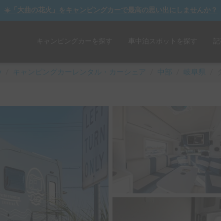
☀️「大曲の花火」をキャンピングカーで最高の思い出にしませんか？
キャンピングカーを探す
車中泊スポットを探す
記
y
/
キャンピングカーレンタル・カーシェア
/
中部
/
岐阜県
/