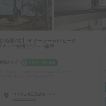
名/就寝7名】DCクーラー＆FFヒータ
カーで快適リゾート旅🌴
保険タイプ
ホルダー加入保険
壁・縁石など、自損事故も原則として補償対象です。単独
事故の不安を減らしたい方におすすめです。
ＪＡぎふ真正支店前（バス）
岐阜県本巣市軽海