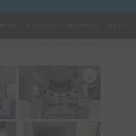
事を読む
キャンピングカー・土地をお持ちの方
ログイン
ダイレクトカーズ 江の島 ｜【乗車8名/就寝7名】DCクーラー＆F
15