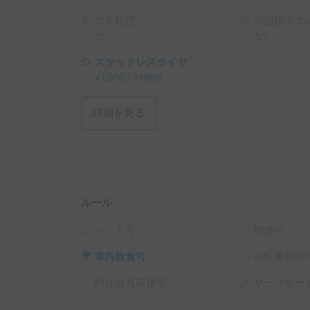
ゴミ処理
周辺駅までの
なし
なし
スタッドレスタイヤ
¥
1,000
/
24時間
詳細を見る
ルール
ペット可
喫煙可
車内飲食可
自転車荷積
釣り道具荷積可
サーフボー