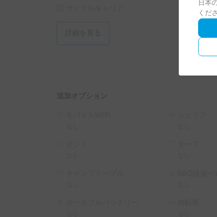
日本の
サイクルキャリア
3泊以上の長期利用にはお得なロングステイ割引を
くだ
【保険について】

詳細を見る
レンタル価格にはスタンダード保険の補償内容が含ま
車両保険の免責金額は10万円となり、別途ノンオ
万一の際のご負担を軽減したい方のために、プレ
お申し付けください。💪

※こちらは平日長期割引対象車両です。予約リク
追加オプション
└ 平日 48時間以上の予約 ： 平日 利用料金 + シス
└ 平日 72時間以上の予約 ： 平日 利用料金 + システ
モバイルWiFi
シュラフ
└ 平日 96時間以上の予約 ： 平日 利用料金 + システ
なし
なし
└ 平日 120時間以上の予約 ： 平日 利用料金 + シス
テント
タープ
（土日祝・カーシェアのハイシーズン日は対象外
なし
なし
キャンプテーブル
BBQ設備一
なし
なし
ポータブルバッテリー
自転車
なし
なし