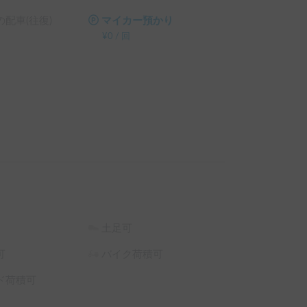
配車(往復)
マイカー預かり
¥
0
/
回
土足可
可
バイク荷積可
ド荷積可