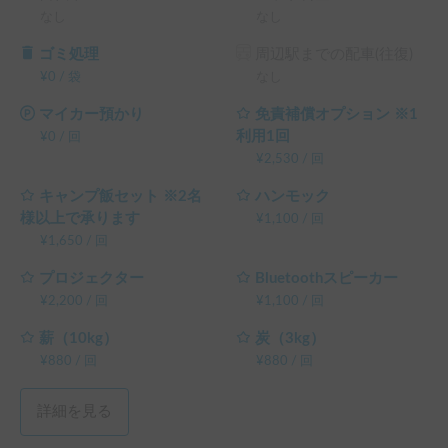
料 の 5% OFF

なし
なし
└ 平日 72時間以上の予約 ： 平日 利用料金 + システム利用
ゴミ処理
周辺駅までの配車(往復)
料 の 10% OFF

¥
0
/
袋
なし
└ 平日 96時間以上の予約 ： 平日 利用料金 + システム利用
料 の 15% OFF

マイカー預かり
免責補償オプション ※1
└ 平日 120時間以上の予約 ： 平日 利用料金 + システム利用
利用1回
¥
0
/
回
料 の 20% OFF

¥
2,530
/
回
（土日祝・カーシェアのハイシーズン日は対象外）
キャンプ飯セット ※2名
ハンモック
様以上で承ります
¥
1,100
/
回
¥
1,650
/
回
プロジェクター
Bluetoothスピーカー
¥
2,200
/
回
¥
1,100
/
回
薪（10kg）
炭（3kg）
¥
880
/
回
¥
880
/
回
詳細を見る