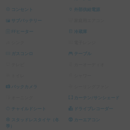
ば大人6名就寝可能です。備え付けのポータブルバッテリー
に繋げれば、エンジン停車時でもカーナビやオーディオを使
コンセント
外部供給電源
用することもできるので、ホームシアターのように映画鑑賞
サブバッテリー
家庭用エアコン
をお楽しみいただけます。

FFヒーター
冷蔵庫
★設備・仕様★

・定員10名（就寝6名）

シンク
電子レンジ
・室内2段ベッド

ガスコンロ
テーブル
・ルーフテント

・室内キャリア

テレビ
カーオーディオ
・後部座席モニター

・後部スピーカー

トイレ
シャワー
・車内100V電源

・ポータブルバッテリー（停車時にカーナビやスピーカー動
バックカメラ
シーリングファン
作可能）

オーニング
カーテン/サンシェード
・サブバッテリー

・FFヒーター

チャイルドシート
ドライブレコーダー
・ドライブレコーダー

・カーナビ

スタッドレスタイヤ（冬
カーエアコン
・バックモニター

季）