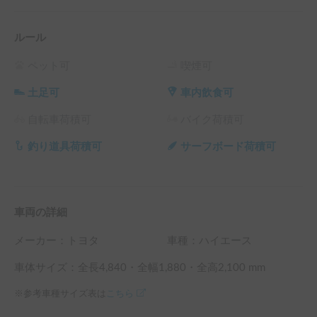
ルール
ペット可
喫煙可
土足可
車内飲食可
自転車荷積可
バイク荷積可
釣り道具荷積可
サーフボード荷積可
車両の詳細
メーカー：
トヨタ
車種：ハイエース
車体サイズ：全長
4,840
・全幅
1,880
・全高
2,100
mm
※参考車種サイズ表は
こちら