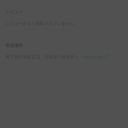
レビュー
レビューがまだ掲載されていません
受渡場所
新千歳空港駅
近辺
、
北海道千歳市美々
GoogleMap