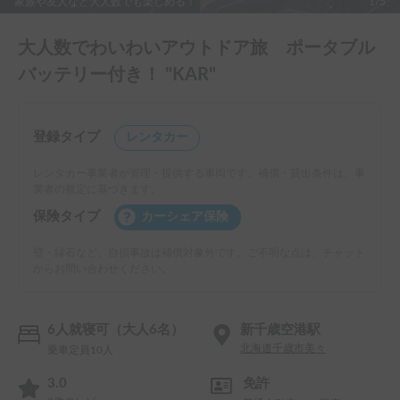
家族や友人など大人数でも楽しめる！
1/5
大人数でわいわいアウトドア旅 ポータブル
バッテリー付き！ "KAR"
登録タイプ
レンタカー
レンタカー事業者が管理・提供する車両です。補償・貸出条件は、事
業者の規定に基づきます。
保険タイプ
カーシェア保険
壁・縁石など、自損事故は補償対象外です。ご不明な点は、チャット
からお問い合わせください。
6人就寝可（大人6名）
新千歳空港駅
北海道千歳市美々
乗車定員10人
3.0
免許