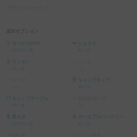
・スタッドレスタイヤ

・ETC

サイクルキャリア
★充実した無料貸し出し品★

弊社では豪華な車載品をレンタカーとセットでお付け致しま
追加オプション
す！

Youtubeでご紹介しております。※一部変更したものも含ま
モバイルWiFi
シュラフ
¥
2,200
/
回
¥
0
/
回
https://www.youtube.com/@movinginn5909/videos
ランタン
テント
★貸出場所★

¥
0
/
回
なし
・無料配車場所

タープ
キャンプチェア
　　レンタカー事務所（新千歳空港から10分無料送迎）

なし
¥
0
/
回
キャンプテーブル
BBQ設備一式
★問い合わせ先★

¥
0
/
回
なし
reserve@moving-inn.com

焚火台
ポータブルバッテリー
※こちらは平日長期割引対象車両です。予約リクエスト画面
¥
2,200
/
回
¥
0
/
回
で予約前に割引率を確認できます。

└ 平日 48時間以上の予約 ： 平日 利用料金 + システム利用
自転車
ペット料金