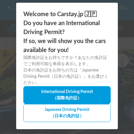
☀️「大曲の花火」をキャンピングカーで最高の思い出にしません
か？
Welcome to Carstay.jp 🇯🇵
Do you have an International
ナビゲー
Driving Permit?
If so, we will show you the cars
キャンピングカー・車中泊スポット予約はCarstay
/
キャンピン
available for you!
あり
平日長期割引
国際免許証をお持ちですか？あなたの免許証
でご利用可能な車両を表示します。
3
日本の免許証をお持ちの方は「Japanese
Driving Permit（日本の免許証）」をお選びく
ださい。
International Driving Permit
（国際免許証）
Japanese Driving Permit
（日本の免許証）