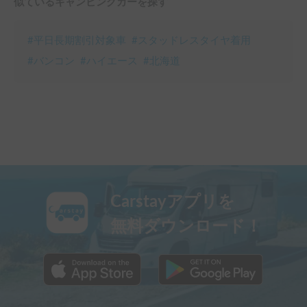
似ているキャンピングカーを探す
#
平日長期割引対象車
#
スタッドレスタイヤ着用
#
バンコン
#
ハイエース
#
北海道
Carstayアプリを
無料ダウンロード！