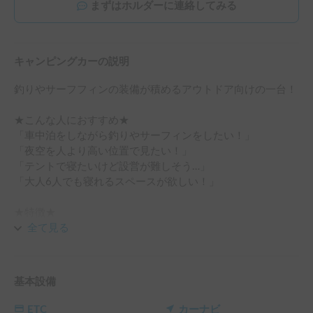
まずはホルダーに連絡してみる
キャンピングカーの説明
釣りやサーフフィンの装備が積めるアウトドア向けの一台！

★こんな人におすすめ★

「車中泊をしながら釣りやサーフィンをしたい！」

「夜空を人より高い位置で見たい！」

「テントで寝たいけど設営が難しそう…」

「大人6人でも寝れるスペースが欲しい！」

★特徴★

ハイエースをベース車両としている運転がしやすいキャンピ
全て見る
ングカーです。

釣りのロッドやサーフボードが積め、設営簡単なルーフテン
トもあるためアウトドア好きにはもってこいのキャンピング
基本設備
カーです。室内のシートは対面にすることができ、就寝時に
は２段ベッドにすることも可能です。ルーフテントを含めれ
ETC
カーナビ