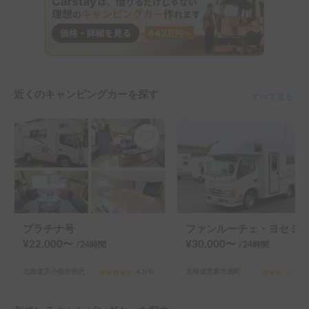
近くのキャンピングカーを探す
すべて見る
プラチナ号
ファンルーチェ・ヨセミテ | 快適で広いプレミアムキャンピングカー
¥
22,000
〜
¥
30,000
〜
/24
時間
/24
時間
北海道苫小牧市美沢
4.5
(
4
)
北海道恵庭市漁町
3.0