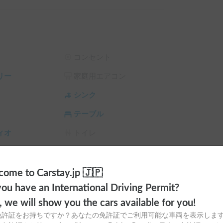
FF

OFF

OFF
コンセント
リー
家庭用エアコン
シンク
テーブル
ィオ
トイレ
ラ
シーリングファン
サンシェード
チャイルドシート
ome to Carstay.jp 🇯🇵
ou have an International Driving Permit?
スタイヤ（冬
カーエアコン
o, we will show you the cars available for you!
免許証をお持ちですか？あなたの免許証でご利用可能な車両を表示しま