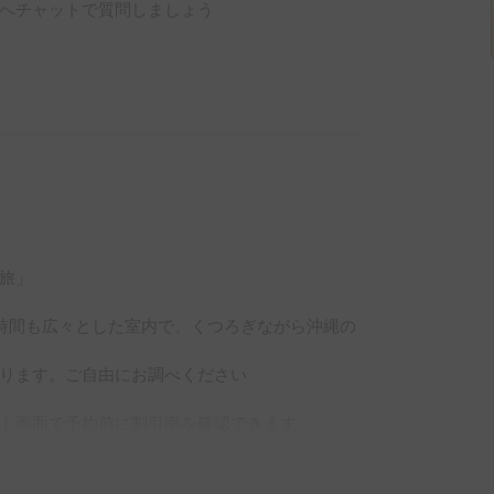
へチャットで質問しましょう
旅」

時間も広々とした室内で、くつろぎながら沖縄の
ります。ご自由にお調べください

ト画面で予約前に割引率を確認できます。

%OFF（契約料・保険料・システム利用料は除く、