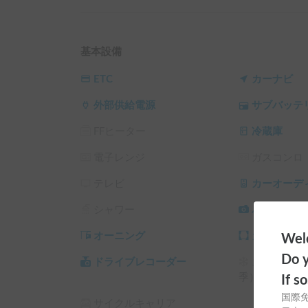
└ 120時間（5泊）以上の予約 ： 利用料金の15%O
└ 240時間（10泊）以上の予約 ： 利用料金の20%
└ 360時間（15泊）以上の予約 ： 利用料金の30%
基本設備
ETC
カーナビ
外部供給電源
サブバッテ
FFヒーター
冷蔵庫
電子レンジ
ガスコンロ
テレビ
カーオーデ
シャワー
バックカメ
オーニング
カーテン/
Welc
Do y
ドライブレコーダー
スタッドレ
季）
If s
国際
サイクルキャリア