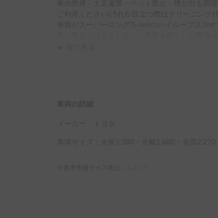
車内禁煙・土足厳禁・ペット禁止・煙が出る調理
ご利用ください(汚れが目立つ際はクリーニング代
車両がスーパーロング(5.4m)のハイルーフ(2.
常に気をつけてください。事故を起こした場合は
を未然に防ぐのが最重要です
全て見る
車両の詳細
メーカー：
トヨタ
車体サイズ：全長
5,380
・全幅
1,880
・全高
2,270
※参考車種サイズ表は
こちら