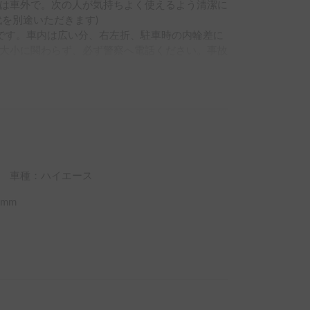
は車外で。次の人が気持ちよく使えるよう清潔に
を別途いただきます)

3m)です。車内は広い分、右左折、駐車時の内輪差に
大小に関わらず、必ず警察へ電話ください。事故
車種：ハイエース
mm