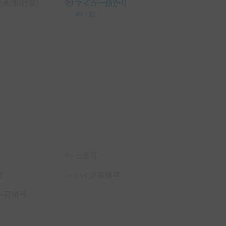
配車(往復)
マイカー預かり
¥
0
/
回
土足可
可
バイク荷積可
ド荷積可