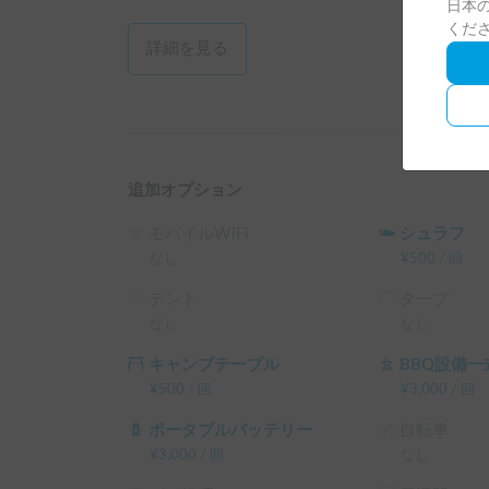
日本の
くだ
詳細を見る
追加オプション
モバイルWiFi
シュラフ
なし
¥
500
/
回
テント
タープ
なし
なし
キャンプテーブル
BBQ設備一
¥
500
/
回
¥
3,000
/
回
ポータブルバッテリー
自転車
¥
3,000
/
回
なし