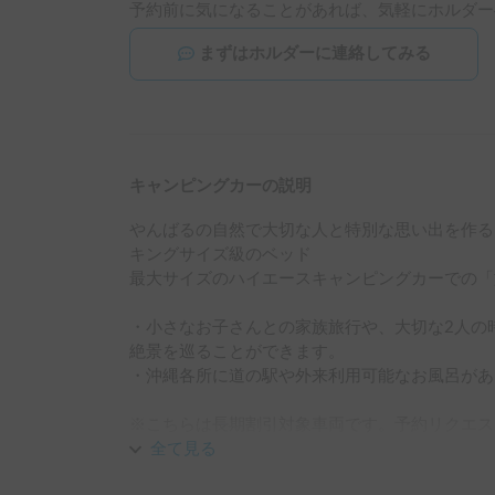
予約前に気になることがあれば、気軽にホルダー
まずはホルダーに連絡してみる
キャンピングカーの説明
やんばるの自然で大切な人と特別な思い出を作る

キングサイズ級のベッド

最大サイズのハイエースキャンピングカーでの「
・小さなお子さんとの家族旅行や、大切な2人の
絶景を巡ることができます。

・沖縄各所に道の駅や外来利用可能なお風呂があ
※こちらは長期割引対象車両です。予約リクエス
└ 72時間（3泊）以上の予約 ： 利用料金の10
全て見る
以下同）
