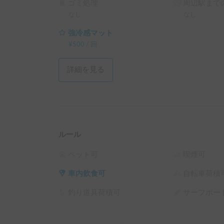
ゴミ処理
周辺駅までの
なし
なし
強冷感マット
¥
500
/
回
詳細を見る
ルール
ペット可
喫煙可
車内飲食可
自転車荷積
釣り道具荷積可
サーフボー