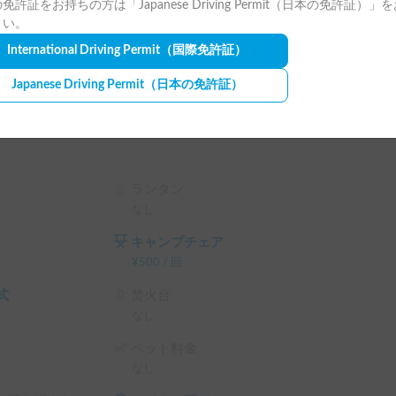
免許証をお持ちの方は「Japanese Driving Permit（日本の免許証）」
さい。
International Driving Permit
（国際免許証）
Japanese Driving Permit
（日本の免許証）
ランタン
なし
キャンプチェア
¥
500
/
回
式
焚火台
なし
ペット料金
なし