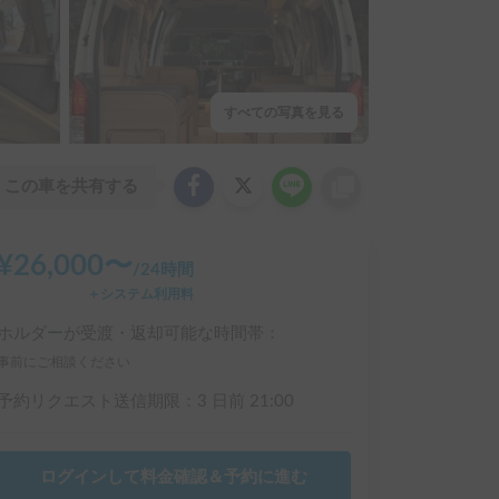
すべての写真を見る
この車を共有する
¥
26,000
〜
/
24時間
＋システム利用料
ホルダーが受渡・返却可能な時間帯：
事前にご相談ください
予約リクエスト送信期限：
3 日前
21:00
ログインして料金確認＆予約に進む