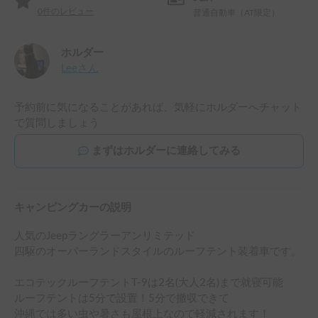
0
件のレビュー
普通自動車（AT限定）
ホルダー
Lee
さん
予約前に気になることがあれば、気軽にホルダーへチャット
で質問しましょう
まずはホルダーに連絡してみる
キャンピングカーの説明
人気のJeepラングラーアンリミテッド

四駆のオーバーランドスタイルのルーフテント装着車です。

エコテックルーフテントT-9は2名(大人2名)まで就寝可能

ルーフテントは5分で設置！5分で撤収できて

沖縄では多い虫や暑さも屋根上なので軽減されます！
