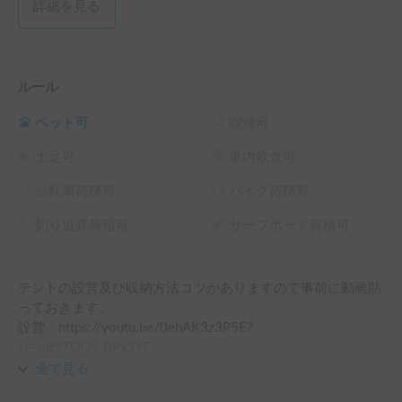
詳細を見る
ルール
ペット可
喫煙可
土足可
車内飲食可
自転車荷積可
バイク荷積可
釣り道具荷積可
サーフボード荷積可
テントの設営及び収納方法コツがありますので事前に動画貼
っておきます。

設営　https://youtu.be/0ehAK3z3P5E?
si=sdt97Qi2t_BPx3YF

三本のアルミ伸縮パイプがあり二本はハシゴ両脇、一本はテ
全て見る
ント屋根のツッパリになります。
