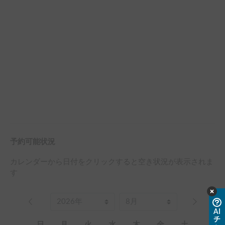
予約可能状況
カレンダーから日付をクリックすると空き状況が表示されま
す
AI
チ
日
月
火
水
木
金
土