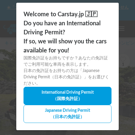
☀️「大曲の花火」をキャンピングカーで最高の思い出にしません
か？
Welcome to Carstay.jp 🇯🇵
Do you have an International
ナビゲー
Driving Permit?
If so, we will show you the cars
キャンピングカー・車中泊スポット予約はCarstay
/
キャンピン
available for you!
国際免許証をお持ちですか？あなたの免許証
でご利用可能な車両を表示します。
1
日本の免許証をお持ちの方は「Japanese
Driving Permit（日本の免許証）」をお選びく
ださい。
International Driving Permit
（国際免許証）
Japanese Driving Permit
（日本の免許証）