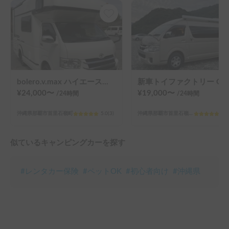
bolero.v.max ハイエースベースの最上級キャブコン
新車ト
¥
24,000
〜
¥
19,000
〜
/24
時間
/24
時間
沖縄県那覇市首里石嶺町
5.0
(
3
)
沖縄県那覇市首里石嶺町2丁目
5.0
似ているキャンピングカーを探す
#
レンタカー保険
#
ペットOK
#
初心者向け
#
沖縄県