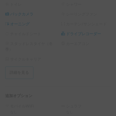
砂浜に入ると粉状の砂がUターンする間にタイヤ埋まります

トイレ
シャワー
やんばるの河原も急な下りなどあり降りると登れなくなるこ
とがあります

バックカメラ
シーリングファン
（30年四駆乗りですが絶対一台では行きません）

オーニング
カーテン/サンシェード
※沖縄はウミガメ産卵や生息物保護のため基本砂浜は車両進
チャイルドシート
ドライブレコーダー
入禁止

注意を無視して進入しスタックした場合はJAFにレスキュー
スタッドレスタイヤ（冬
カーエアコン
直接連絡して実費精算頂きます

季）
（砂浜スタックはJAFでも救出不可です）
サイクルキャリア
詳細を見る
追加オプション
モバイルWiFi
シュラフ
なし
なし