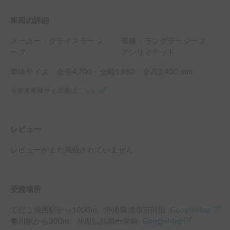
ハシゴと両脇のアルミ柱は調整段をしっかり固定しないと転
落する恐れがありますので注意です。

車両の詳細
那覇泉崎ヘッドオフィスで受取の場合では天井狭く開閉がで
きないので口頭で説明になります。

メーカー：
クライスラージ
車種：ラングラージープ
収納　https://youtu.be/whDkcUqgvtU?
ープ
アンリミテッド
si=N7YXykkmsyuojzam

収納は結構コツが要ります。

車体サイズ：全長
4,700
・全幅
1,880
・全高
2,400
mm
車高が高いので脚立を移動しながらテント生地を三方向しま
※参考車種サイズ表は
こちら
うのですが

脚立移動が面倒なので屋根に登り片手で蓋を持ち上げ、あと
片方ではみ出たテント生地を入れています。最後にハシゴを
縮小させてベルクロ固定で完了です
レビュー
レビューがまだ掲載されていません
受渡場所
てだこ浦西駅
から
1000
m、
沖縄県浦添市前田
GoogleMap
壷川駅
から
300
m、
沖縄県那覇市泉崎
GoogleMap