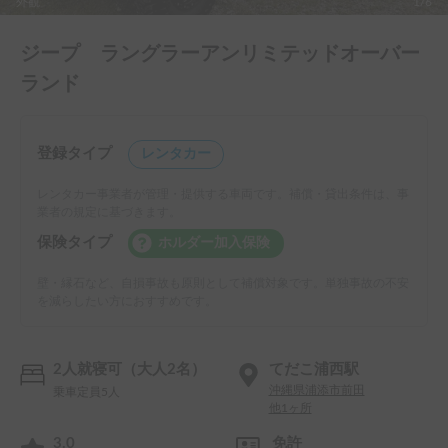
外観
1/6
ジープ ラングラーアンリミテッドオーバー
ランド
登録タイプ
レンタカー
レンタカー事業者が管理・提供する車両です。補償・貸出条件は、事
業者の規定に基づきます。
保険タイプ
ホルダー加入保険
壁・縁石など、自損事故も原則として補償対象です。単独事故の不安
を減らしたい方におすすめです。
2人就寝可（大人2名）
てだこ浦西駅
沖縄県浦添市前田
乗車定員5人
他1ヶ所
3.0
免許