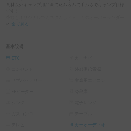
食材以外キャンプ用品全て込み込みで手ぶらでキャンプ仕様
です！

外観もオリジナルでカスタムしアメリカのオーバーランダー
スタイルにしました

全て見る
5速オートマと3600ccのV6エンジンで高速も楽チン！

レギュラーガソリン車！

基本設備
ジープを乗ってみたい、キャンプ好き家族、友達との利用に
おすすめ！

ETC
カーナビ
その他、設営テントが好きなマニアにはテント、コット、焚
き火セットも追加可能です！

コンセント
外部供給電源
基本キャンプ用品一式無料貸出しますが荷室がミニも同じく
サブバッテリー
家庭用エアコン
狭く選択して頂きます

その他ご質問・ご希望などございましたら、遠慮なくチャッ
FFヒーター
冷蔵庫
トからお問い合わせ頂けましたら幸いです。

シンク
電子レンジ
※注意事項：四輪駆動車でMTタイヤはありますが砂浜は厳
ガスコンロ
テーブル
禁です！

沖縄の砂は粒が細かく粉状なためタイヤが潜り確実脱出不可
テレビ
カーオーディオ
能になります。
