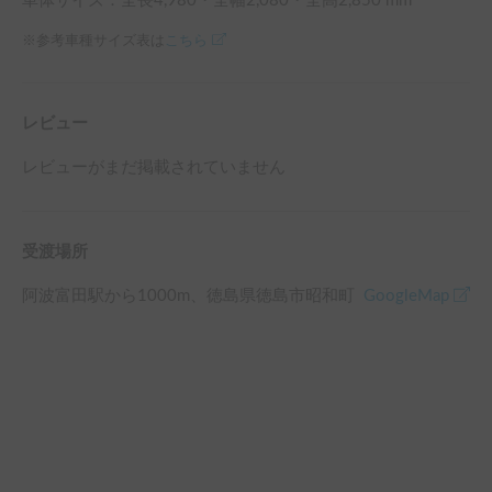
車体サイズ：全長
4,980
・全幅
2,080
・全高
2,850
mm
※参考車種サイズ表は
こちら
レビュー
レビューがまだ掲載されていません
受渡場所
阿波富田駅
から
1000
m、
徳島県徳島市昭和町
GoogleMap