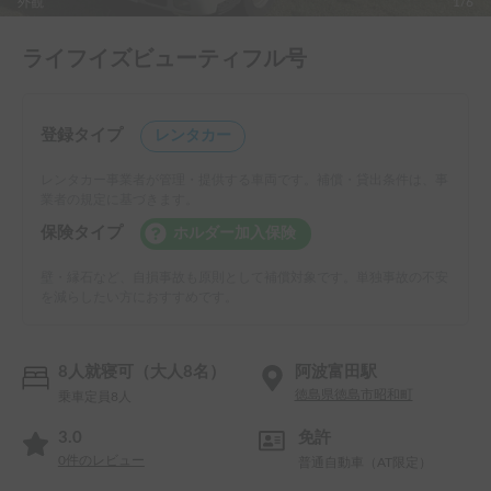
外観
1/6
ライフイズビューティフル号
登録タイプ
レンタカー
レンタカー事業者が管理・提供する車両です。補償・貸出条件は、事
業者の規定に基づきます。
保険タイプ
ホルダー加入保険
壁・縁石など、自損事故も原則として補償対象です。単独事故の不安
を減らしたい方におすすめです。
8人就寝可（大人8名）
阿波富田駅
徳島県徳島市昭和町
乗車定員8人
3.0
免許
0
件のレビュー
普通自動車（AT限定）