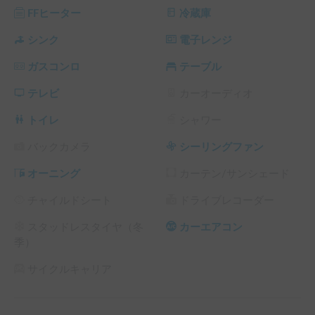
内装:

FFヒーター
冷蔵庫
居住スペースは広く、黒いレザー調のシートを備えた広いダ
イネット（リビングスペース）が特徴的です。
シンク
電子レンジ
ガスコンロ
テーブル
テレビ
カーオーディオ
トイレ
シャワー
バックカメラ
シーリングファン
オーニング
カーテン/サンシェード
チャイルドシート
ドライブレコーダー
スタッドレスタイヤ（冬
カーエアコン
季）
サイクルキャリア