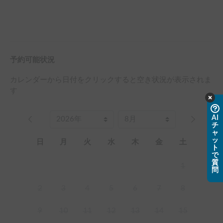
予約可能状況
カレンダーから日付をクリックすると空き状況が表示されま
す
AI
チ
ャ
ッ
日
月
火
水
木
金
土
ト
で
質
1
問
2
3
4
5
6
7
8
9
10
11
12
13
14
15