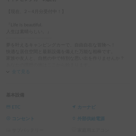
【現在、2～4月分受付中！】

『Life is beautiful.

人生は素晴らしい。』

┈┈┈┈┈┈┈┈┈┈

夢を叶えるキャンピングカーで、自由自在な冒険へ！

快適な居住空間と最新設備を備えた万能な相棒です。

家族や友人と、自然の中で特別な思い出を作りませんか？

あなたの理想の旅はここから始まります。

┈┈┈┈┈┈┈┈┈┈

全て見る
このキャンピングカーは、ベース車両にトヨタのカムロード
を使用したキャブコンタイプの車両です。

基本設備
主な特徴と設備:

運転・駆動: オートマ（AT）車であり、四輪駆動（4WD）で
ETC
カーナビ
す。運転には普通自動車（AT限定）免許で対応可能です。

燃料: レギュラーガソリンを使用します。

コンセント
外部供給電源
外装: サイドオーニング（日よけ）を展開した「キャンプス
サブバッテリー
家庭用エアコン
タイル」の写真があり、屋外リビングを楽しめます。
