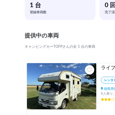
1 台
0 
登録車両数
完了済
提供中の車両
キャンピングカーTOFPさんの全 1 台の車両
ライ
レンタ
徳島県
8人乗り、