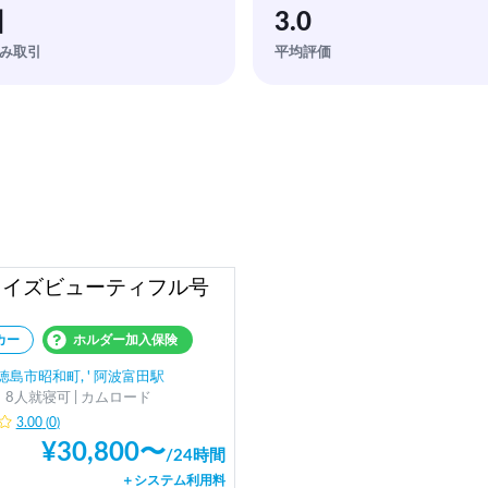
回
3.0
み取引
平均評価
フイズビューティフル号
カー
ホルダー加入保険
徳島市昭和町, ' 阿波富田駅
8人就寝可 | カムロード
3.00
(
0
)
¥
30,800
〜
/
24時間
＋システム利用料