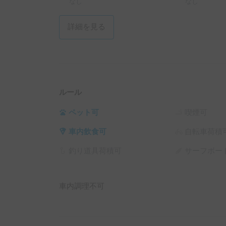
なし
なし
詳細を見る
ルール
ペット可
喫煙可
車内飲食可
自転車荷積
釣り道具荷積可
サーフボー
車内調理不可