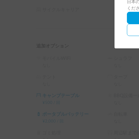
日本の
皆様に気持ちよくご利用いただくため、以下のル
くだ
サイクルキャリア
・車内での調理、およびシンクの使用はご遠慮く
・車内は完全禁煙です🚭

・ペットの粗相や破損があった場合は、実費での
【受取・保険について】

自宅までお車でお越しの際は、無料で駐車場をお貸
追加オプション
配車や長期割引にも対応しておりますので、お気
カーシェア保険が適用されますので、必ず保険内
モバイルWiFi
シュラフ
なし
なし
※こちらは平日長期割引対象車両です。予約リク
テント
タープ
└ 平日 48時間以上の予約 ： 平日 利用料金 + シス
なし
なし
└ 平日 72時間以上の予約 ： 平日 利用料金 + システ
└ 平日 96時間以上の予約 ： 平日 利用料金 + システ
キャンプテーブル
BBQ設備一
└ 平日 120時間以上の予約 ： 平日 利用料金 + シス
¥
500
/
回
なし
（土日祝・カーシェアのハイシーズン日は対象外
ポータブルバッテリー
自転車
¥
2,000
/
回
なし
ゴミ処理
周辺駅までの