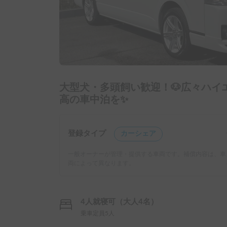
大型犬・多頭飼い歓迎！🐶広々ハイ
高の車中泊を✨
登録タイプ
カーシェア
一般オーナーが管理・提供する車両です。補償内容は、車
両によって異なります。
4人就寝可（大人4名）
乗車定員5人