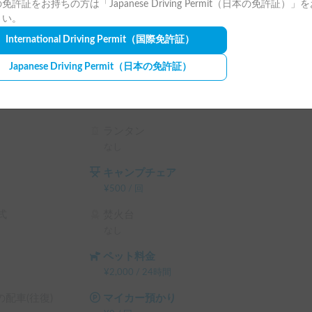
免許証をお持ちの方は「Japanese Driving Permit（日本の免許証）」
ールを設けております。

さい。
ださい。

International Driving Permit
（国際免許証）
ご負担をお願いしております。

Japanese Driving Permit
（日本の免許証）
し出しします！🚗

軽にご相談ください。

容をご確認下さい。

ランタン
なし
エスト画面で予約前に割引率を確認できます。

キャンプチェア
テム利用料 の 5% OFF

¥
500
/
回
ム利用料 の 10% OFF

ム利用料 の 15% OFF

式
焚火台
テム利用料 の 20% OFF

なし
）
ペット料金
¥
2,000
/
24時間
配車(往復)
マイカー預かり