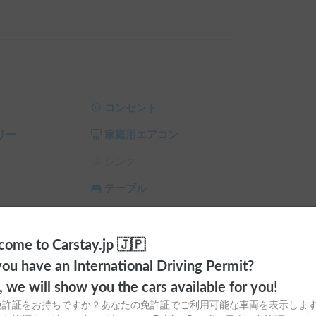
入れず自由に過ごしていただいてOKです✨

物になるはず。

お願いいたします。

カロシート」を装着しています！🔥

ドライブも驚くほど快適。

コンセント
さを感じさせません✨

リー
家庭用エアコン
ーを運転する方でも乗用車感覚で安心してハンド
シンク
テーブル
意しました！❄️🔥

ーでポカポカ。

ィオ
トイレ
いるので、電源の心配なく車中泊を満喫できます
ラ
シーリングファン
ome to Carstay.jp 🇯🇵
の団らんもゆったり。

ou have an International Driving Permit?
サンシェード
チャイルドシート
もうあなただけの特等席です✨

o, we will show you the cars available for you!
スタイヤ（冬
カーエアコン
免許証をお持ちですか？あなたの免許証でご利用可能な車両を表示しま