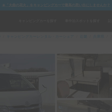
☀️「大曲の花火」をキャンピングカーで最高の思い出にしませんか？
キャンピングカーを探す
車中泊スポットを探す
記
y
/
キャンピングカーレンタル・カーシェア
/
近畿
/
兵庫県
/