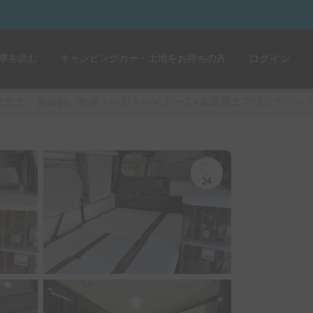
事を読む
キャンピングカー・土地をお持ちの方
ログイン
大型犬・多頭飼い歓迎！🐶広々ハイエース×家庭用エアコンでペッ
24