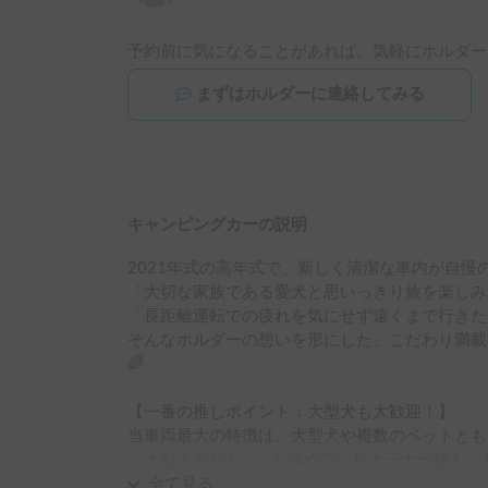
予約前に気になることがあれば、気軽にホルダー
まずはホルダーに連絡してみる
キャンピングカーの説明
2021年式の高年式で、新しく清潔な車内が自慢の
「大切な家族である愛犬と思いっきり旅を楽しみ
「長距離運転での疲れを気にせず遠くまで行きた
そんなホルダーの想いを形にした、こだわり満載
🌈

【一番の推しポイント：大型犬も大歓迎！】

当車両最大の特徴は、大型犬や複数のペットとも一
「大型犬だから…」と諦めていたオーナー様も、
んでください。

全て見る