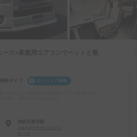
エース×家庭用エアコンでペットと最
保険タイプ
カーシェア保険
壁・縁石など、自損事故は補償対象外です。他車運転特約
の付帯で、保険料が割引になります。
神鉄田尾寺駅
兵庫県神戸市北区菖蒲が丘
他5ヶ所