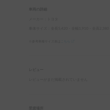
車両の詳細
メーカー：
トヨタ
車体サイズ：全長
5,420
・全幅
1,910
・全高
2,380
※参考車種サイズ表は
こちら
レビュー
レビューがまだ掲載されていません
受渡場所