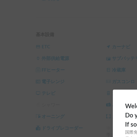
トイレのしつけができていれば、車内でケージに
愛犬とのびのび過ごす時間は、かけがえのない宝
※ペット同伴の場合は、必ずオプションの選択を
【長距離も安心！レカロシート＆高年式】

基本設備
運転席と助手席には、最高峰の座り心地を誇る「レ
腰痛や疲労を劇的に軽減してくれるので、ロング
ETC
カーナビ
車内も非常に清潔で、キャンピングカー特有の古
外部供給電源
サブバッテ
ハイエースベースなので、初めてキャンピングカ
ルを握っていただけます💪

FFヒーター
冷蔵庫
【車内装備・快適性】

電子レンジ
ガスコンロ
季節を問わず、1年中快適に過ごせるフル装備をご用
家庭用エアコン完備で夏は涼しく、冬はFFヒータ
テレビ
カーオーデ
トリプルバッテリーとソーラーパネルを搭載して
シャワー
バックカメ
Welc
🔋

後部座席には広々としたテーブルがあり、車内で
Do y
オーニング
カーテン/
サイドオーニングの下にチェアを出せば、そこは
If s
ドライブレコーダー
スタッドレ
国際
【ハウスルール】

季）