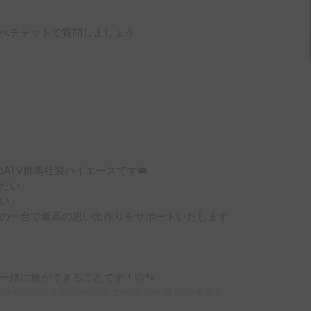
へチャットで質問しましょう
ATV群馬社製ハイエースです🚐

たい」

い」

の一台で最高の思い出作りをサポートいたします
緒に旅ができることです！🐶🐾

ぜひこの広々としたハイエースで一緒に旅を楽し