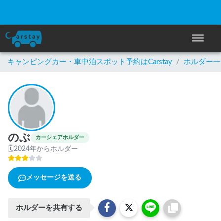
☀️「大曲の花火」をキャンピングカーで最高の思い出にしません
か？
ナビゲー
キャンピングカー・車中泊スポット予約はCarstay
/
ホルダー一
のぶ
カーシェアホルダー
🗓
2024年からホルダー
メッセージを送る
ホルダーを共有する