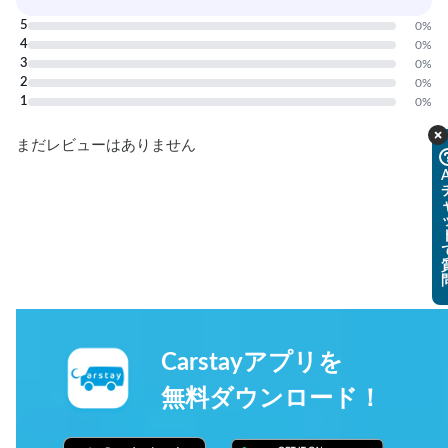
0 件のレビュー
5
0
%
4
0
%
3
0
%
2
0
%
1
0
%
まだレビューはありません
A
Carstayアプリを
無料ダウンロード！