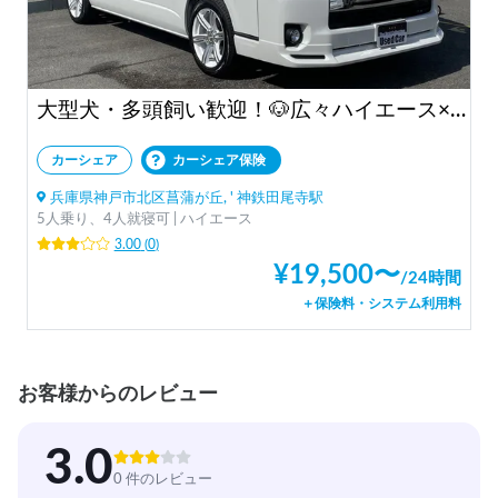
大型犬・多頭飼い歓迎！🐶広々ハイエース×家庭用エアコンでペットと最高の車中泊を✨
カーシェア
カーシェア保険
兵庫県神戸市北区菖蒲が丘, ' 神鉄田尾寺駅
5人乗り、4人就寝可 | ハイエース
3.00
(
0
)
¥
19,500
〜
/
24時間
＋保険料・システム利用料
お客様からのレビュー
3.0