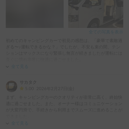
全ての写真を表示
初めてのキャンピングカーで初見の感想は、「豪華で素敵過
ぎる〜♪運転できるかな？」でしたが、不安も束の間、テン
ションはマックスになり緊張し無言が続きましたが運転には
直ぐに慣れ非常に快適に過ごせました。

ワイドのロングがこんなに安定性があると思っていなかった
全て見る
のですがホルダー様がプラス足廻りをトイファクトリーさん
のオプションを入れておられたので尚且つ安定で快適でし
サカタク
た。

5.00
2026年2月27日(金)
​まず、キャンピングカーのクオリティが非常に高く、終始快
室内の照明ダウンライト非常に良かったです。飲食の際や本
適に過ごせました。また、オーナー様はコミュニケーション
を読んだりするのに最適でした。

が大変円滑で、手続きから利用までスムーズに進めることが
照明を触るだけで点いたり消したりできるのも非常に便利で
できました。

した。

FFエアコンも暖かくて寝袋持参して行きましたが必要ないく
全て見る