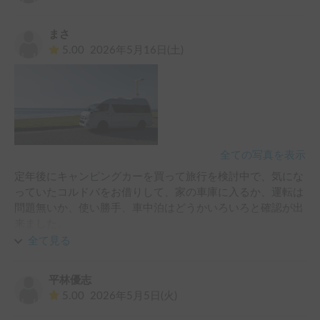
まさ
5.00
2026年5月16日(土)
全ての写真を表示
定年後にキャンピングカーを買って旅行を検討中で、気にな
っていたコルドバをお借りして、家の車庫に入るか、運転は
問題無いか、使い勝手、車中泊はどうかいろいろと確認が出
来ました。

車体は結構大きいですが、運転自体は特に問題なく、高速や
全て見る
山道なども試して動力的にも十分だと思いました。

何より、モダンな車内と広いベッドと収納スペースがあり、
平林優志
夫婦二人旅にとても良いと思います😊

5.00
2026年5月5日(火)
オーナーにもいろいろとお話しが聞けてとても参考になりま
した🙇
