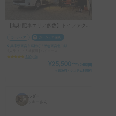
【無料配車エリア多数】トイファクトリー コルドバクルーズ 🐾 | ペット歓迎🐶トイレ有🚽ヒーター＆エアコンで年中快適✨4駆+スタッドレスで安心💪
カーシェア
カーシェア保険
兵庫県西宮市高松町, ' 阪急西宮北口駅
4人乗り、4人就寝可 | ハイエース
5.00
(
10
)
¥
25,500
〜
/
24時間
＋保険料・システム利用料
ホルダー
クッキー
さん