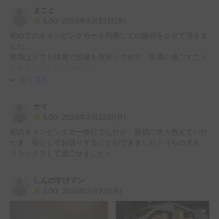
定年までにまたお借りしたいと思います。

まこと
ありがとうございました。
5.00
2026年4月23日(木)
初めてのキャンピングカーを利用しての旅行をさせて頂きま
した。

車両はとても綺麗で設備も充実しており、快適に過ごすこと
出来てとても良かったです。

初めてで不安もありましたが、ホルダー様の人柄がとても良
全て見る
く、また説明もわかりやすく、安心して出発することが出来
こと感謝しております。

ケイ
また、利用中にこちらの不手際がありご迷惑をお掛けしまし
5.00
2026年3月23日(月)
たが、丁寧に対応して頂き助かりました。

初のキャンピングカー旅行でしたが、親切に色々教えていた
初めてのキャンピングカーでの旅行がとても良い思い出なり
だき、安心してお借りすることができました！うちの犬も、
良かったです。

リラックスして過ごせました♪
またぜひ機会があれば利用させて頂きたいと思いましす。
しんのすけマン
5.00
2026年3月9日(月)