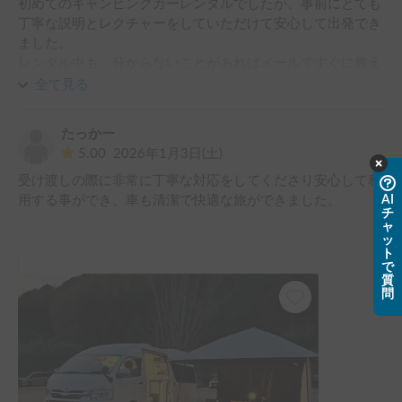
初めてのキャンピングカーレンタルでしたが、事前にとても
丁寧な説明とレクチャーをしていただけて安心して出発でき
ました。

レンタル中も、分からないことがあればメールですぐに教え
てくださり、本当に心強かったです。

全て見る
今回は19キロの老犬を連れての旅でしたが、車内は座席も広
たっかー
く、寝る時も特に問題なく快適に過ごせました。

5.00
2026年1月3日(土)
初めてのキャンピングカー運転で、下道は少し怖さもありま
受け渡しの際に非常に丁寧な対応をしてくださり安心して利
したが、想像以上に乗りやすい車で、燃費もそこまで悪くな
用する事ができ、車も清潔で快適な旅ができました。
AI
く助かりました。

チ
ャ
おかげでとても楽しい旅になりました。

ッ
ト
またぜひ利用したいですし、何よりオーナーさんが手厚くレ
で
クチャーしてくださるので、初めての方にもとてもおすすめ
質
問
だと思います。