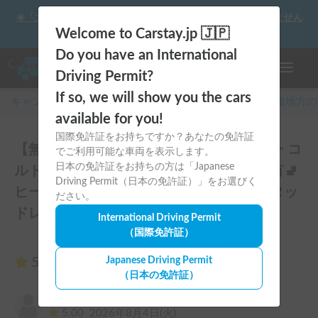
☀️「大曲の花火」をキャンピングカーで最高の思い出にしません
か？
Welcome to Carstay.jp 🇯🇵
Do you have an International
ナビゲー
Driving Permit?
If so, we will show you the cars
キャンピングカー・車中泊スポット予約はCarstay
/
近畿
地方の
available for you!
国際免許証をお持ちですか？あなたの免許証
【無料配車エリア多数】トイファクトリー コ
でご利用可能な車両を表示します。
日本の免許証をお持ちの方は「Japanese
ルドバクルーズ 🐾 | ペット歓迎🐶トイレ有🚽
Driving Permit（日本の免許証）」をお選びく
ヒーター＆エアコンで年中快適✨4駆+スタッ
ださい。
ドレスで安心💪のレビュー10件
International Driving Permit
（国際免許証）
5.00
Japanese Driving Permit
（10件のレビュー）
（日本の免許証）
ヒガシ
5.00
2026年8月4日(火)