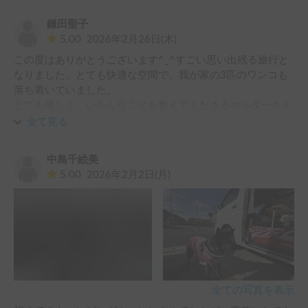
​関西でレンタルを検討されている方には、ぜひこちらをおす
らいでした。

すめします！
初ワンコとの旅に良い想い出になりました。

鎌田聖子
ありがとうございました。

5.00
2026年2月26日(木)
この度はありがとうございます^_^すごい思い出残る旅行と
またホルダー様が非常に親切で丁寧に色々と説明して頂き助
なりました。とても快適な空間で、我が家の3匹のワンコも
かりました。

落ち着いていました。

とても優しく、いろんなことを教えてくださるホルダーさん
是非また利用させて頂きたく思います。

で安心しました^_^

ありがとうございました。
全て見る
初めてのキャンピングカーでしたが、とても楽しい旅でし
た。

中島千絵美
また利用しようと思っています。

5.00
2026年2月2日(月)
その時はまた連絡させてください。

我が家の思い出に残る旅行を心より感謝いたします。
全ての写真を表示